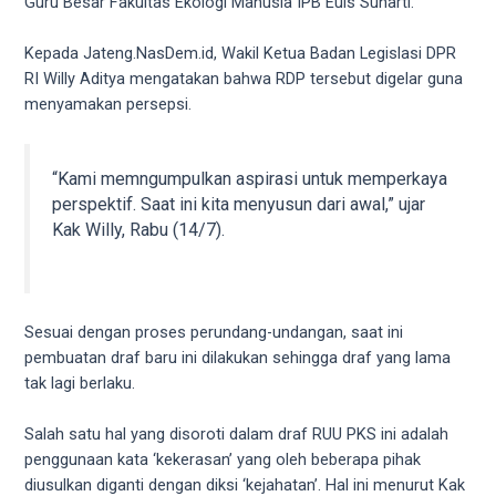
Guru Besar Fakultas Ekologi Manusia IPB Euis Sunarti.
5
working
Kepada Jateng.NasDem.id, Wakil Ketua Badan Legislasi DPR
days.
RI Willy Aditya mengatakan bahwa RDP tersebut digelar guna
You
menyamakan persepsi.
can
also
use
“Kami memngumpulkan aspirasi untuk memperkaya
our
perspektif. Saat ini kita menyusun dari awal,” ujar
embed
Kak Willy, Rabu (14/7).
code
to
share
our
Sesuai dengan proses perundang-undangan, saat ini
porn
pembuatan draf baru ini dilakukan sehingga draf yang lama
videos
tak lagi berlaku.
on
other
Salah satu hal yang disoroti dalam draf RUU PKS ini adalah
websites.
penggunaan kata ‘kekerasan’ yang oleh beberapa pihak
On
diusulkan diganti dengan diksi ‘kejahatan’. Hal ini menurut Kak