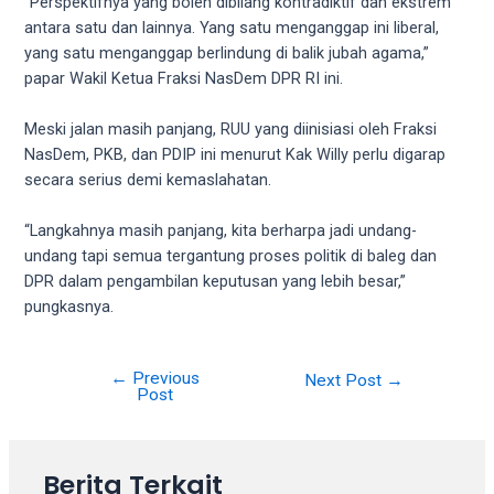
“Perspektifnya yang boleh dibilang kontradiktif dan ekstrem
your
antara satu dan lainnya. Yang satu menganggap ini liberal,
favorite
yang satu menganggap berlindung di balik jubah agama,”
one:
papar Wakil Ketua Fraksi NasDem DPR RI ini.
amateur
porn
Meski jalan masih panjang, RUU yang diinisiasi oleh Fraksi
videos,
NasDem, PKB, dan PDIP ini menurut Kak Willy perlu digarap
anal,
secara serius demi kemaslahatan.
big
ass,
“Langkahnya masih panjang, kita berharpa jadi undang-
blonde,
undang tapi semua tergantung proses politik di baleg dan
brunette,
DPR dalam pengambilan keputusan yang lebih besar,”
etc.
pungkasnya.
You
will
also
←
Previous
Next Post
→
find
Post
gay
and
transsexual
Berita Terkait