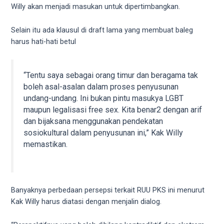
18Tube.tv
Willy akan menjadi masukan untuk dipertimbangkan.
you’ll
also
Selain itu ada klausul di draft lama yang membuat baleg
find
harus hati-hati betul
exclusive
porn
productions
“Tentu saya sebagai orang timur dan beragama tak
shot
boleh asal-asalan dalam proses penyusunan
by
undang-undang. Ini bukan pintu masukya LGBT
ourselves.
maupun legalisasi free sex. Kita benar2 dengan arif
Surf
dan bijaksana menggunakan pendekatan
around
sosiokultural dalam penyusunan ini,” Kak Willy
each
memastikan.
of
our
categorized
sex
Banyaknya perbedaan persepsi terkait RUU PKS ini menurut
sections
Kak Willy harus diatasi dengan menjalin dialog.
and
choose