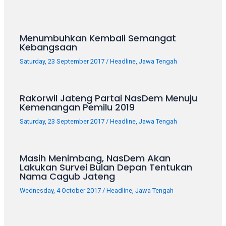
porn
videos
in
their
Menumbuhkan Kembali Semangat
Kebangsaan
corresponding
sections
Saturday, 23 September 2017
/
Headline
,
Jawa Tengah
on
our
website.
Rakorwil Jateng Partai NasDem Menuju
Kemenangan Pemilu 2019
Watching
porn
Saturday, 23 September 2017
/
Headline
,
Jawa Tengah
videos
is
completely
Masih Menimbang, NasDem Akan
free!
Lakukan Survei Bulan Depan Tentukan
Nama Cagub Jateng
Wednesday, 4 October 2017
/
Headline
,
Jawa Tengah