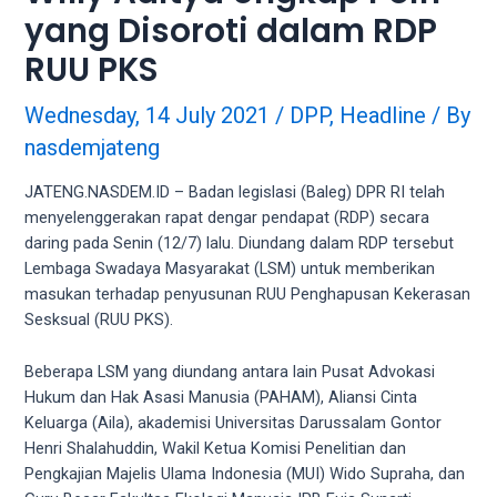
videos
yang Disoroti dalam RDP
to
our
RUU PKS
website
in
Wednesday, 14 July 2021
/
DPP
,
Headline
/ By
several
nasdemjateng
different
formats.
JATENG.NASDEM.ID – Badan legislasi (Baleg) DPR RI telah
18tube
menyelenggerakan rapat dengar pendapat (RDP) secara
Every
daring pada Senin (12/7) lalu. Diundang dalam RDP tersebut
porn
Lembaga Swadaya Masyarakat (LSM) untuk memberikan
video
masukan terhadap penyusunan RUU Penghapusan Kekerasan
you
Sesksual (RUU PKS).
upload
will
Beberapa LSM yang diundang antara lain Pusat Advokasi
be
Hukum dan Hak Asasi Manusia (PAHAM), Aliansi Cinta
processed
Keluarga (Aila), akademisi Universitas Darussalam Gontor
in
Henri Shalahuddin, Wakil Ketua Komisi Penelitian dan
up
Pengkajian Majelis Ulama Indonesia (MUI) Wido Supraha, dan
to