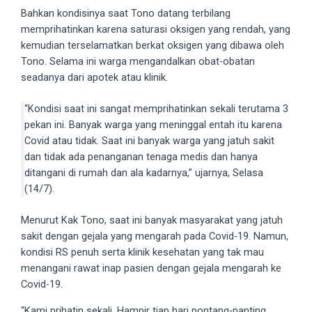
Bahkan kondisinya saat Tono datang terbilang
5
memprihatinkan karena saturasi oksigen yang rendah, yang
working
kemudian terselamatkan berkat oksigen yang dibawa oleh
days.
Tono. Selama ini warga mengandalkan obat-obatan
You
seadanya dari apotek atau klinik.
can
also
“Kondisi saat ini sangat memprihatinkan sekali terutama 3
use
pekan ini. Banyak warga yang meninggal entah itu karena
our
Covid atau tidak. Saat ini banyak warga yang jatuh sakit
embed
dan tidak ada penanganan tenaga medis dan hanya
code
ditangani di rumah dan ala kadarnya,” ujarnya, Selasa
to
(14/7).
share
our
Menurut Kak Tono, saat ini banyak masyarakat yang jatuh
porn
sakit dengan gejala yang mengarah pada Covid-19. Namun,
videos
kondisi RS penuh serta klinik kesehatan yang tak mau
on
menangani rawat inap pasien dengan gejala mengarah ke
other
Covid-19.
websites.
On
“Kami prihatin sekali. Hampir tiap hari pontang-panting