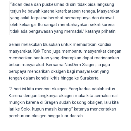
“Bidan desa dan puskesmas di sini tidak bisa langsung
your
terjun ke bawah karena keterbatasan tenaga. Masyarakat
favorite
yang sakit terpaksa berobat semampunya dan dirawat
one:
oleh keluarga. Itu sangat membahayakan sekali karena
amateur
tidak ada pengawasan yang memadai,” katanya prihatin.
porn
videos,
Selain melakukan blusukan untuk memastikan kondisi
anal,
masyarakat, Kak Tono juga membantu masyarakat dengan
big
memberikan bantuan yang diharapkan dapat meringankan
ass,
beban masyarakat. Bersama NasDem Sragen, ia juga
blonde,
berupaya mencarikan oksigen bagi masyarakat yang
brunette,
tengah dalam kondisi kritis hingga ke Surakarta.
etc.
You
“3 hari ini kita mencari oksigen. Yang kedua adalah infus.
will
Karena dengan langkanya oksigen maka kita semaksimal
also
mungkin karena di Sragen sudah kosong oksigen, lalu kita
find
lari ke Solo. Itupun masih kurang,” katanya menceritakan
gay
pemburuan oksigen hingga luar daerah.
and
transsexual