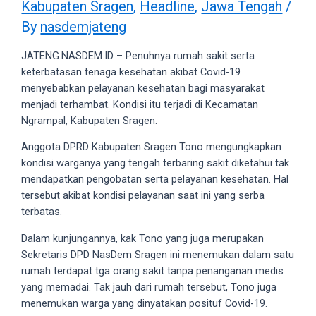
Kabupaten Sragen
,
Headline
,
Jawa Tengah
/
videos
to
By
nasdemjateng
our
website
JATENG.NASDEM.ID – Penuhnya rumah sakit serta
in
keterbatasan tenaga kesehatan akibat Covid-19
several
menyebabkan pelayanan kesehatan bagi masyarakat
different
menjadi terhambat. Kondisi itu terjadi di Kecamatan
formats.
Ngrampal, Kabupaten Sragen.
18tube
Anggota DPRD Kabupaten Sragen Tono mengungkapkan
Every
kondisi warganya yang tengah terbaring sakit diketahui tak
porn
mendapatkan pengobatan serta pelayanan kesehatan. Hal
video
tersebut akibat kondisi pelayanan saat ini yang serba
you
terbatas.
upload
will
Dalam kunjungannya, kak Tono yang juga merupakan
be
Sekretaris DPD NasDem Sragen ini menemukan dalam satu
processed
rumah terdapat tga orang sakit tanpa penanganan medis
in
yang memadai. Tak jauh dari rumah tersebut, Tono juga
up
menemukan warga yang dinyatakan posituf Covid-19.
to