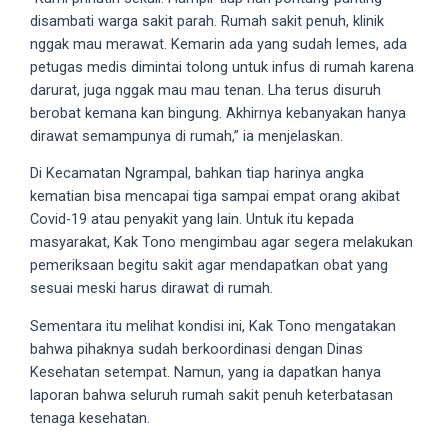
18Tube.tv
disambati warga sakit parah. Rumah sakit penuh, klinik
you’ll
nggak mau merawat. Kemarin ada yang sudah lemes, ada
also
petugas medis dimintai tolong untuk infus di rumah karena
find
darurat, juga nggak mau mau tenan. Lha terus disuruh
exclusive
berobat kemana kan bingung. Akhirnya kebanyakan hanya
porn
dirawat semampunya di rumah,” ia menjelaskan.
productions
shot
Di Kecamatan Ngrampal, bahkan tiap harinya angka
by
kematian bisa mencapai tiga sampai empat orang akibat
ourselves.
Covid-19 atau penyakit yang lain. Untuk itu kepada
Surf
masyarakat, Kak Tono mengimbau agar segera melakukan
around
pemeriksaan begitu sakit agar mendapatkan obat yang
each
sesuai meski harus dirawat di rumah.
of
Sementara itu melihat kondisi ini, Kak Tono mengatakan
our
bahwa pihaknya sudah berkoordinasi dengan Dinas
categorized
Kesehatan setempat. Namun, yang ia dapatkan hanya
sex
laporan bahwa seluruh rumah sakit penuh keterbatasan
sections
tenaga kesehatan.
and
choose