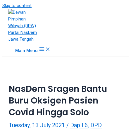
18Tube.tv
Skip to content
is
a
free
hosting
service
for
Main Menu
porn
videos.
You
can
create
NasDem Sragen Bantu
your
verified
Buru Oksigen Pasien
user
account
Covid Hingga Solo
to
upload
Tuesday, 13 July 2021
/
Dapil 6
,
DPD
porn