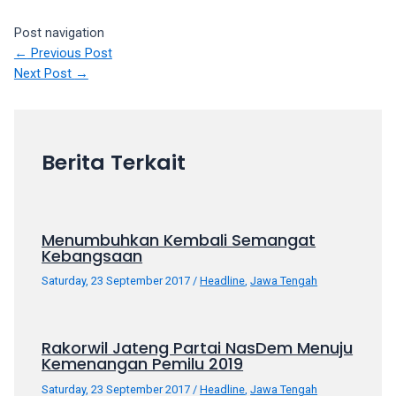
porn
videos
Post navigation
in
←
Previous Post
their
Next Post
→
corresponding
sections
on
our
Berita Terkait
website.
Watching
porn
videos
Menumbuhkan Kembali Semangat
Kebangsaan
is
completely
Saturday, 23 September 2017
/
Headline
,
Jawa Tengah
free!
Rakorwil Jateng Partai NasDem Menuju
Kemenangan Pemilu 2019
Saturday, 23 September 2017
/
Headline
,
Jawa Tengah