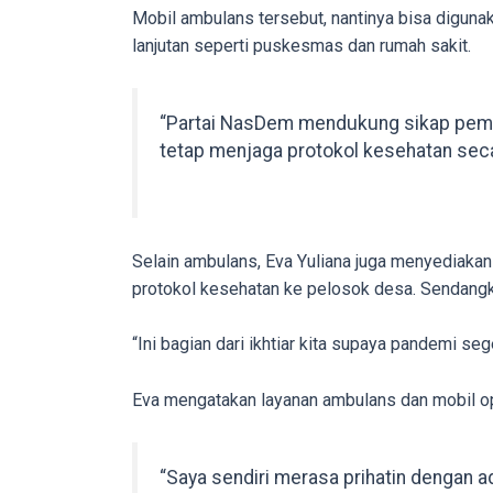
porn
Mobil ambulans tersebut, nantinya bisa digu
videos
lanjutan seperti puskesmas dan rumah sakit.
to
our
“Partai NasDem mendukung sikap peme
website
tetap menjaga protokol kesehatan secara
in
several
different
formats.
Selain ambulans, Eva Yuliana juga menyediakan 
18tube
protokol kesehatan ke pelosok desa. Sendangk
Every
porn
“Ini bagian dari ikhtiar kita supaya pandemi se
video
you
Eva mengatakan layanan ambulans dan mobil ope
upload
will
be
“Saya sendiri merasa prihatin dengan a
processed