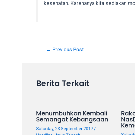
kesehatan. Karenanya kita sediakan mob
in
up
to
5
working
days.
←
Previous Post
You
can
also
use
our
Berita Terkait
embed
code
to
share
Menumbuhkan Kembali
Rako
our
Semangat Kebangsaan
Nas
Kem
porn
Saturday, 23 September 2017
/
videos
Saturd