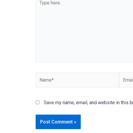
our
categorized
sex
sections
and
choose
your
favorite
one:
amateur
porn
videos,
anal,
Save my name, email, and website in this b
big
ass,
blonde,
brunette,
etc.