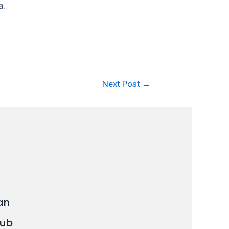
a.
Next Post
→
an
ub