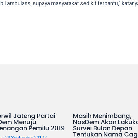
il ambulans, supaya masyarakat sedikit terbantu,” katany
rwil Jateng Partai
Masih Menimbang,
Dem Menuju
NasDem Akan Lakuk
enangan Pemilu 2019
Survei Bulan Depan
Tentukan Nama Cag
ay, 23 September 2017
/