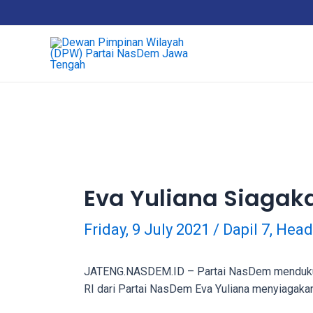
18Tube.tv
is
a
free
hosting
service
for
porn
videos.
You
can
Eva Yuliana Siagak
create
your
Friday, 9 July 2021
/
Dapil 7
,
Head
verified
user
account
JATENG.NASDEM.ID – Partai NasDem mendukung
to
RI dari Partai NasDem Eva Yuliana menyiagakan
upload