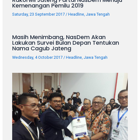
porn
Kemenangan Pemilu 2019
videos
Saturday, 23 September 2017
/
Headline
,
Jawa Tengah
in
their
corresponding
Masih Menimbang, NasDem Akan
sections
Lakukan Survei Bulan Depan Tentukan
on
Nama Cagub Jateng
our
Wednesday, 4 October 2017
/
Headline
,
Jawa Tengah
website.
Watching
porn
videos
is
completely
free!