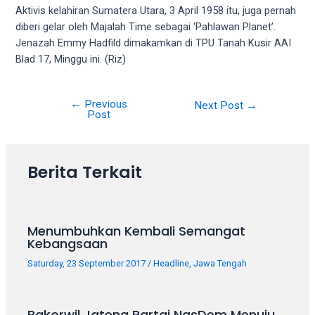
your
Aktivis kelahiran Sumatera Utara, 3 April 1958 itu, juga pernah
favorite
diberi gelar oleh Majalah Time sebagai ‘Pahlawan Planet’.
one:
Jenazah Emmy Hadfild dimakamkan di TPU Tanah Kusir AAI
amateur
Blad 17, Minggu ini. (Riz)
porn
videos,
←
Previous
Next Post
→
anal,
Post
big
ass,
blonde,
Berita Terkait
brunette,
etc.
You
will
Menumbuhkan Kembali Semangat
also
Kebangsaan
find
Saturday, 23 September 2017
/
Headline
,
Jawa Tengah
gay
and
transsexual
Rakorwil Jateng Partai NasDem Menuju