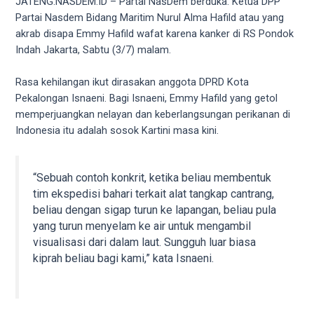
videos
JATENG.NASDEM.ID – Partai NasDem berduka. Ketua DPP
to
Partai Nasdem Bidang Maritim Nurul Alma Hafild atau yang
our
akrab disapa Emmy Hafild wafat karena kanker di RS Pondok
website
Indah Jakarta, Sabtu (3/7) malam.
in
several
Rasa kehilangan ikut dirasakan anggota DPRD Kota
different
Pekalongan Isnaeni. Bagi Isnaeni, Emmy Hafild yang getol
formats.
memperjuangkan nelayan dan keberlangsungan perikanan di
18tube
Indonesia itu adalah sosok Kartini masa kini.
Every
porn
video
“Sebuah contoh konkrit, ketika beliau membentuk
you
tim ekspedisi bahari terkait alat tangkap cantrang,
upload
beliau dengan sigap turun ke lapangan, beliau pula
will
yang turun menyelam ke air untuk mengambil
be
visualisasi dari dalam laut. Sungguh luar biasa
processed
kiprah beliau bagi kami,” kata Isnaeni.
in
up
to