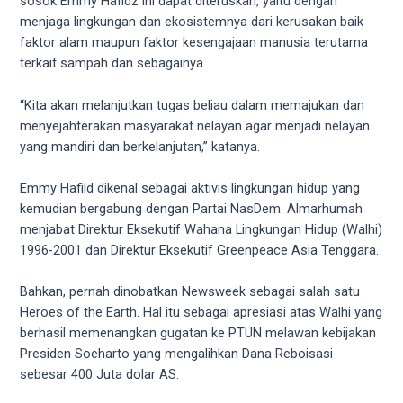
18Tube.tv
sosok Emmy Hafidz ini dapat diteruskan, yaitu dengan
you’ll
menjaga lingkungan dan ekosistemnya dari kerusakan baik
also
faktor alam maupun faktor kesengajaan manusia terutama
find
terkait sampah dan sebagainya.
exclusive
porn
“Kita akan melanjutkan tugas beliau dalam memajukan dan
productions
menyejahterakan masyarakat nelayan agar menjadi nelayan
shot
yang mandiri dan berkelanjutan,” katanya.
by
ourselves.
Emmy Hafild dikenal sebagai aktivis lingkungan hidup yang
Surf
kemudian bergabung dengan Partai NasDem. Almarhumah
around
menjabat Direktur Eksekutif Wahana Lingkungan Hidup (Walhi)
each
1996-2001 dan Direktur Eksekutif Greenpeace Asia Tenggara.
of
our
Bahkan, pernah dinobatkan Newsweek sebagai salah satu
categorized
Heroes of the Earth. Hal itu sebagai apresiasi atas Walhi yang
sex
berhasil memenangkan gugatan ke PTUN melawan kebijakan
sections
Presiden Soeharto yang mengalihkan Dana Reboisasi
and
sebesar 400 Juta dolar AS.
choose