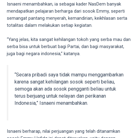
5
Isnaeni menambahkan, ia sebagai kader NasDem banyak
working
mendapatkan pelajaran berharga dari sosok Emmy, seperti
days.
semangat pantang menyerah, kemandirian, keikhlasan serta
You
totalitas dalam melakukan setiap kegiatan.
can
also
“Yang jelas, kita sangat kehilangan tokoh yang serba mau dan
use
serba bisa untuk berbuat bagi Partai, dan bagi masyarakat,
our
juga bagi negara indonesia,” katanya.
embed
code
“Secara pribadi saya tidak mampu menggambarkan
to
karena sangat kehilangan sosok seperti beliau,
share
semoga akan ada sosok pengganti beliau untuk
our
terus berjuang untuk nelayan dan perikanan
porn
Indonesia,” Isnaeni menambahkan.
videos
on
other
websites.
On
Isnaeni berharap, nilai perjuangan yang telah ditanamkan