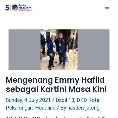
18Tube.tv
is
a
free
hosting
service
for
porn
videos.
You
can
create
your
Mengenang Emmy Hafild
verified
sebagai Kartini Masa Kini
user
account
Sunday, 4 July 2021
/
Dapil 13
,
DPD Kota
to
upload
Pekalongan
,
Headline
/ By
nasdemjateng
porn