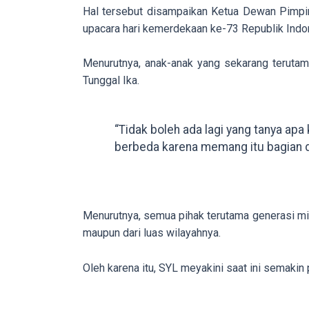
porn
Hal tersebut disampaikan Ketua Dewan Pimpi
videos
upacara hari kemerdekaan ke-73 Republik Ind
to
our
Menurutnya, anak-anak yang sekarang terutam
website
Tunggal Ika.
in
several
“Tidak boleh ada lagi yang tanya ap
different
berbeda karena memang itu bagian d
formats.
18tube
Every
porn
Menurutnya, semua pihak terutama generasi mill
video
maupun dari luas wilayahnya.
you
upload
Oleh karena itu, SYL meyakini saat ini semakin
will
be
processed