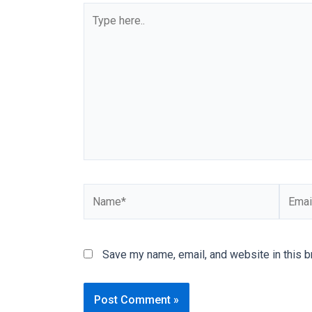
You
will
also
find
gay
and
transsexual
porn
videos
in
their
corresponding
sections
on
Save my name, email, and website in this b
our
website.
Watching
porn