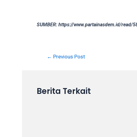
on
other
websites.
SUMBER: https://www.partainasdem.id/read/
On
18Tube.tv
you’ll
also
←
Previous Post
find
exclusive
porn
productions
Berita Terkait
shot
by
ourselves.
Surf
around
each
of