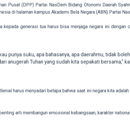
nan Pusat (DPP) Partai NasDem Bidang Otonomi Daerah Syahr
onesia di halaman kampus Akademi Bela Negara (ABN) Partai Na
a kepada generasi tua harus bisa menjaga negara ini dengan c
a kau punya suku, apa bahasanya, apa daerahmu, tidak bole
ari anugerah Tuhan yang sudah kita sepakati bersama,” ka
enial harus menyadari betapa bahwa saat ini negara kita adalah
 penting arti membangun emosional kebangsaan, karakter national 