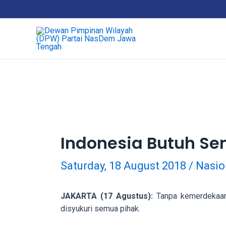
18Tube.tv
is
a
free
hosting
service
for
porn
videos.
You
can
Indonesia Butuh S
create
your
Saturday, 18 August 2018
/
Nasio
verified
user
account
JAKARTA (17 Agustus):
Tanpa kemerdekaan k
to
disyukuri semua pihak.
upload