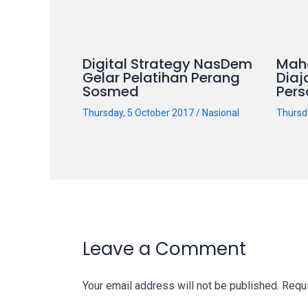
our
categorized
sex
Digital Strategy NasDem
Mah
sections
Gelar Pelatihan Perang
Diaj
and
Sosmed
Pers
choose
Thursday, 5 October 2017
/
Nasional
Thursd
your
favorite
one:
amateur
porn
videos,
anal,
big
Leave a Comment
ass,
blonde,
Your email address will not be published.
Requi
brunette,
etc.