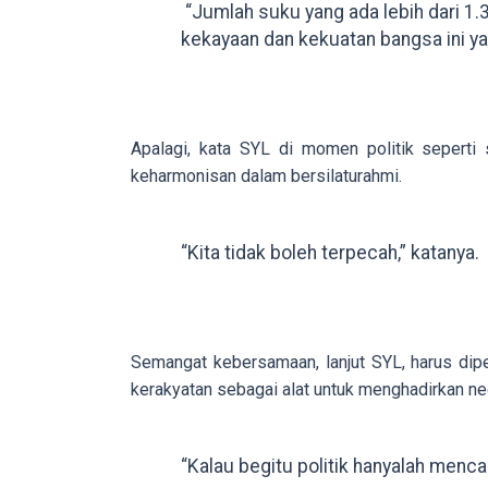
“Jumlah suku yang ada lebih dari 1.
in
kekayaan dan kekuatan bangsa ini yan
up
to
5
working
Apalagi, kata SYL di momen politik seperti 
days.
keharmonisan dalam bersilaturahmi.
You
can
also
“Kita tidak boleh terpecah,” katanya.
use
our
embed
code
Semangat kebersamaan, lanjut SYL, harus dipe
to
kerakyatan sebagai alat untuk menghadirkan ne
share
our
porn
“Kalau begitu politik hanyalah menc
videos