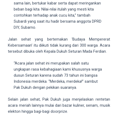
sama lain, bertukar kabar serta dapat meringankan
5
beban bagi kita. Nilai-nilai itulah yang mesti kita
working
contohkan terhadap anak cucu kita,” tambah
days.
Subardi yang saat itu hadir bersama anggota DPRD
You
DIY, Subarno.
can
also
Jalan sehat yang bertemakan ‘Budaya Mempererat
use
Kebersamaan’ itu diikuti tidak kurang dari 300 warga. Acara
our
tersebut dibuka oleh Kepala Dukuh Seturan Mada Ferdian.
embed
code
“Acara jalan sehat ini merupakan salah satu
to
ungkapan rasa kebahagiaan kami khususnya warga
share
dusun Seturan karena sudah 73 tahun ini bangsa
our
Indonesia merdeka. “Merdeka, merdeka!” sambut
porn
Pak Dukuh dengan pekikan suaranya.
videos
on
Selain jalan sehat, Pak Dukuh juga menjelaskan rentetan
other
acara meriah lainnya mulai dari bazar kuliner, senam, musik
websites.
elekton hingga bagi-bagi doorprize.
On