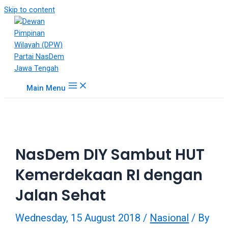
18Tube.tv
Skip to content
is
a
free
hosting
service
for
Main Menu
porn
videos.
You
can
create
NasDem DIY Sambut HUT
your
verified
Kemerdekaan RI dengan
user
account
Jalan Sehat
to
upload
Wednesday, 15 August 2018
/
Nasional
/ By
porn