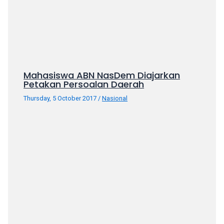
porn
videos
in
their
corresponding
sections
Mahasiswa ABN NasDem Diajarkan
on
Petakan Persoalan Daerah
our
website.
Thursday, 5 October 2017
/
Nasional
Watching
porn
videos
is
completely
free!