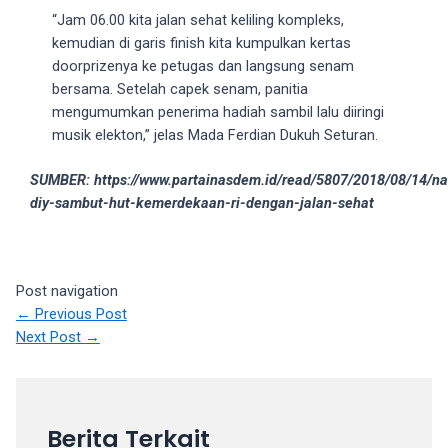
18Tube.tv
“Jam 06.00 kita jalan sehat keliling kompleks,
you’ll
kemudian di garis finish kita kumpulkan kertas
also
doorprizenya ke petugas dan langsung senam
find
bersama. Setelah capek senam, panitia
exclusive
mengumumkan penerima hadiah sambil lalu diiringi
porn
musik elekton,” jelas Mada Ferdian Dukuh Seturan.
productions
shot
SUMBER: https://www.partainasdem.id/read/5807/2018/08/14/n
by
diy-sambut-hut-kemerdekaan-ri-dengan-jalan-sehat
ourselves.
Surf
around
each
Post navigation
of
←
Previous Post
our
Next Post
→
categorized
sex
sections
and
Berita Terkait
choose