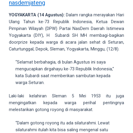
nasdemjateng
videos
to
YOGYAKARTA (14 Agustus):
Dalam rangka merayakan Hari
our
Ulang Tahun ke-73 Republik Indonesia, Ketua Dewan
website
Pimpinan Wilayah (DPW) Partai NasDem Daerah Istimewa
in
Yogyakarta (DIY), H Subardi SH MH membagi-bagikan
several
doorprize kepada warga di acara jalan sehat di Seturan,
different
Caturtunggal, Depok, Sleman, Yogyakarta, Minggu, (12/8).
formats.
18tube
“Selamat berbahagia, di bulan Agustus ini saya
Every
mengucapkan dirgahayu ke-73 Republik Indonesia,”
porn
kata Subardi saat memberikan sambutan kepada
video
warga Seturan.
you
upload
Laki-laki kelahiran Sleman 5 Mei 1953 itu juga
will
mengingatkan kepada warga perihal pentingnya
be
melestarikan gotong royong di masyarakat.
processed
in
“Dalam gotong royong itu ada silaturahmi. Lewat
up
silaturahmi itulah kita bisa saling mengenal satu
to