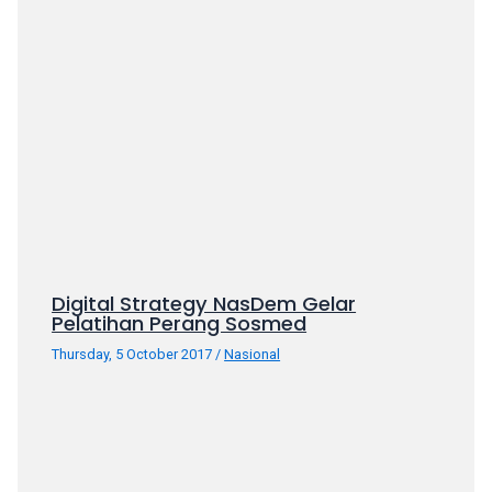
your
favorite
one:
amateur
porn
videos,
anal,
big
ass,
blonde,
brunette,
Digital Strategy NasDem Gelar
etc.
Pelatihan Perang Sosmed
You
will
Thursday, 5 October 2017
/
Nasional
also
find
gay
and
transsexual