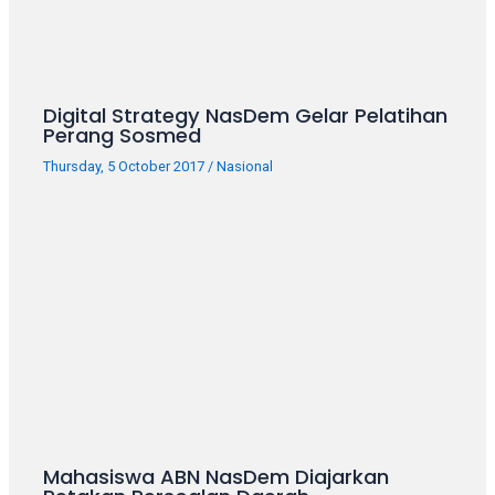
your
favorite
one:
amateur
Digital Strategy NasDem Gelar Pelatihan
porn
Perang Sosmed
videos,
anal,
Thursday, 5 October 2017
/
Nasional
big
ass,
blonde,
brunette,
etc.
You
will
also
find
gay
and
transsexual
Mahasiswa ABN NasDem Diajarkan