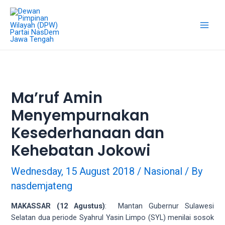
Skip
18Tube.tv
to
is
content
a
Main
free
hosting
Men
service
for
porn
Ma’ruf Amin
videos.
Menyempurnakan
You
can
Kesederhanaan dan
create
your
Kehebatan Jokowi
verified
user
Wednesday, 15 August 2018
/
Nasional
/ By
account
nasdemjateng
to
upload
MAKASSAR (12 Agustus)
: Mantan Gubernur Sulawesi
porn
Selatan dua periode Syahrul Yasin Limpo (SYL) menilai sosok