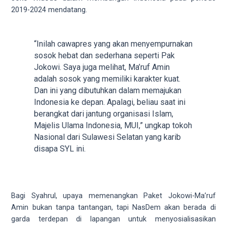
5
2019-2024 mendatang.
working
days.
You
“Inilah cawapres yang akan menyempurnakan
can
sosok hebat dan sederhana seperti Pak
also
Jokowi. Saya juga melihat, Ma’ruf Amin
use
adalah sosok yang memiliki karakter kuat.
our
Dan ini yang dibutuhkan dalam memajukan
embed
Indonesia ke depan. Apalagi, beliau saat ini
code
berangkat dari jantung organisasi Islam,
to
Majelis Ulama Indonesia, MUI,” ungkap tokoh
share
Nasional dari Sulawesi Selatan yang karib
our
disapa SYL ini.
porn
videos
on
other
Bagi Syahrul, upaya memenangkan Paket Jokowi-Ma’ruf
websites.
Amin bukan tanpa tantangan, tapi NasDem akan berada di
On
garda terdepan di lapangan untuk menyosialisasikan