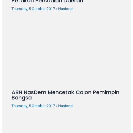
Petakan Persoalan Daerah
porn
videos
Thursday, 5 October 2017
/
Nasional
in
their
corresponding
sections
on
our
website.
Watching
porn
videos
is
completely
ABN NasDem Mencetak Calon Pemimpin
free!
Bangsa
Thursday, 5 October 2017
/
Nasional