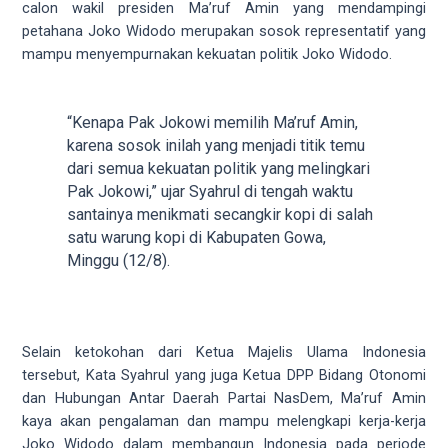
videos
calon wakil presiden Ma’ruf Amin yang mendampingi
to
petahana Joko Widodo merupakan sosok representatif yang
our
mampu menyempurnakan kekuatan politik Joko Widodo.
website
in
several
“Kenapa Pak Jokowi memilih Ma’ruf Amin,
different
karena sosok inilah yang menjadi titik temu
formats.
dari semua kekuatan politik yang melingkari
18tube
Pak Jokowi,” ujar Syahrul di tengah waktu
Every
santainya menikmati secangkir kopi di salah
porn
satu warung kopi di Kabupaten Gowa,
video
Minggu (12/8).
you
upload
will
be
Selain ketokohan dari Ketua Majelis Ulama Indonesia
processed
tersebut, Kata Syahrul yang juga Ketua DPP Bidang Otonomi
in
dan Hubungan Antar Daerah Partai NasDem, Ma’ruf Amin
up
kaya akan pengalaman dan mampu melengkapi kerja-kerja
to
Joko Widodo dalam membangun Indonesia pada periode