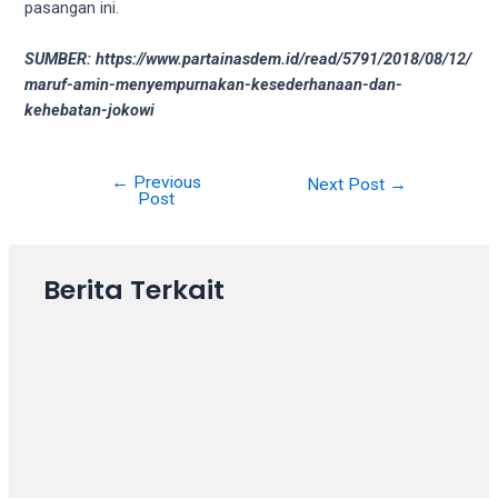
18Tube.tv
pasangan ini.
you’ll
also
SUMBER: https://www.partainasdem.id/read/5791/2018/08/12/
find
maruf-amin-menyempurnakan-kesederhanaan-dan-
exclusive
kehebatan-jokowi
porn
productions
shot
←
Previous
Post
Next Post
→
Post
by
navigation
ourselves.
Surf
Berita Terkait
around
each
of
our
categorized
sex
sections
and
choose