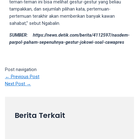
teman-teman ini bisa melihat gestur-gestur yang beliau
18Tube.tv
tampakkan, dan sejumlah pilihan kata, pertemuan-
you’ll
pertemuan terakhir akan memberikan banyak kawan
also
sahabat,” sebut Ngabalin.
find
exclusive
SUMBER: https://news.detik.com/berita/4112597/nasdem-
porn
parpol-paham-sepenuhnya-gestur-jokowi-soal-cawapres
productions
shot
by
ourselves.
Post navigation
Surf
←
Previous Post
around
Next Post
→
each
of
our
categorized
Berita Terkait
sex
sections
and
choose