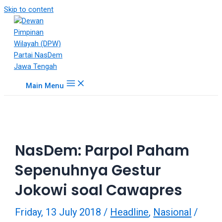
18Tube.tv
Skip to content
is
a
free
hosting
service
for
Main Menu
porn
videos.
You
can
create
NasDem: Parpol Paham
your
verified
Sepenuhnya Gestur
user
account
Jokowi soal Cawapres
to
upload
Friday, 13 July 2018
/
Headline
,
Nasional
/
porn