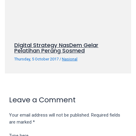
porn
videos
in
their
corresponding
sections
Digital Strategy NasDem Gelar
on
Pelatihan Perang Sosmed
our
website.
Thursday, 5 October 2017
/
Nasional
Watching
porn
videos
is
completely
Leave a Comment
free!
Your email address will not be published.
Required fields
are marked
*
Type here..