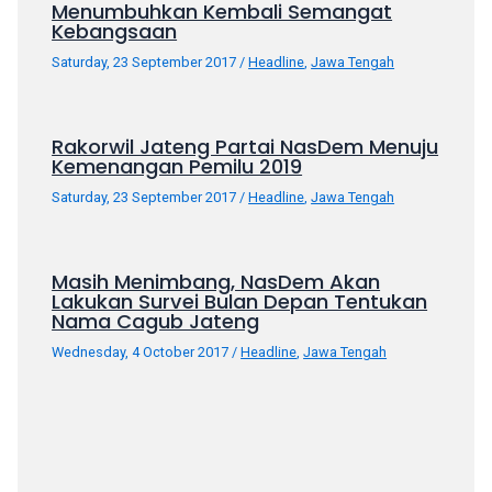
Menumbuhkan Kembali Semangat
your
Kebangsaan
favorite
Saturday, 23 September 2017
/
Headline
,
Jawa Tengah
one:
amateur
porn
Rakorwil Jateng Partai NasDem Menuju
videos,
Kemenangan Pemilu 2019
anal,
Saturday, 23 September 2017
/
Headline
,
Jawa Tengah
big
ass,
blonde,
brunette,
Masih Menimbang, NasDem Akan
Lakukan Survei Bulan Depan Tentukan
etc.
Nama Cagub Jateng
You
will
Wednesday, 4 October 2017
/
Headline
,
Jawa Tengah
also
find
gay
and
transsexual