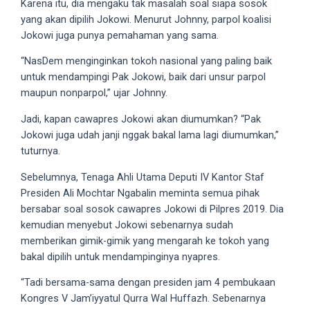
Karena itu, dia mengaku tak masalah soal siapa sosok
5
yang akan dipilih Jokowi. Menurut Johnny, parpol koalisi
working
Jokowi juga punya pemahaman yang sama.
days.
“NasDem menginginkan tokoh nasional yang paling baik
You
untuk mendampingi Pak Jokowi, baik dari unsur parpol
can
maupun nonparpol,” ujar Johnny.
also
use
Jadi, kapan cawapres Jokowi akan diumumkan? “Pak
our
Jokowi juga udah janji nggak bakal lama lagi diumumkan,”
embed
tuturnya.
code
to
Sebelumnya, Tenaga Ahli Utama Deputi IV Kantor Staf
share
Presiden Ali Mochtar Ngabalin meminta semua pihak
our
bersabar soal sosok cawapres Jokowi di Pilpres 2019. Dia
porn
kemudian menyebut Jokowi sebenarnya sudah
videos
memberikan gimik-gimik yang mengarah ke tokoh yang
on
bakal dipilih untuk mendampinginya nyapres.
other
“Tadi bersama-sama dengan presiden jam 4 pembukaan
websites.
Kongres V Jam’iyyatul Qurra Wal Huffazh. Sebenarnya
On