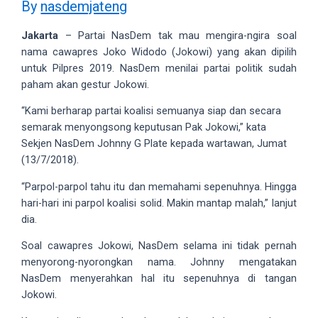
By
nasdemjateng
videos
to
Jakarta
– Partai NasDem tak mau mengira-ngira soal
our
nama cawapres Joko Widodo (Jokowi) yang akan dipilih
website
untuk Pilpres 2019. NasDem menilai partai politik sudah
in
paham akan gestur Jokowi.
several
different
“Kami berharap partai koalisi semuanya siap dan secara
formats.
semarak menyongsong keputusan Pak Jokowi,” kata
18tube
Sekjen NasDem Johnny G Plate kepada wartawan, Jumat
Every
(13/7/2018).
porn
video
“Parpol-parpol tahu itu dan memahami sepenuhnya. Hingga
you
hari-hari ini parpol koalisi solid. Makin mantap malah,” lanjut
upload
dia.
will
Soal cawapres Jokowi, NasDem selama ini tidak pernah
be
menyorong-nyorongkan nama. Johnny mengatakan
processed
NasDem menyerahkan hal itu sepenuhnya di tangan
in
Jokowi.
up
to