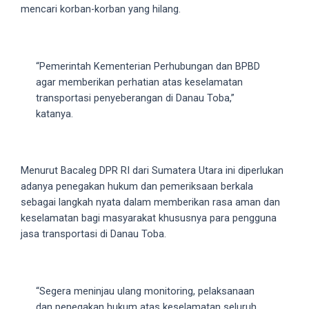
mencari korban-korban yang hilang.
5
working
days.
You
“Pemerintah Kementerian Perhubungan dan BPBD
can
agar memberikan perhatian atas keselamatan
also
transportasi penyeberangan di Danau Toba,”
use
katanya.
our
embed
code
Menurut Bacaleg DPR RI dari Sumatera Utara ini diperlukan
to
adanya penegakan hukum dan pemeriksaan berkala
share
sebagai langkah nyata dalam memberikan rasa aman dan
our
keselamatan bagi masyarakat khususnya para pengguna
porn
jasa transportasi di Danau Toba.
videos
on
other
websites.
“Segera meninjau ulang monitoring, pelaksanaan
On
dan penegakan hukum atas keselamatan seluruh