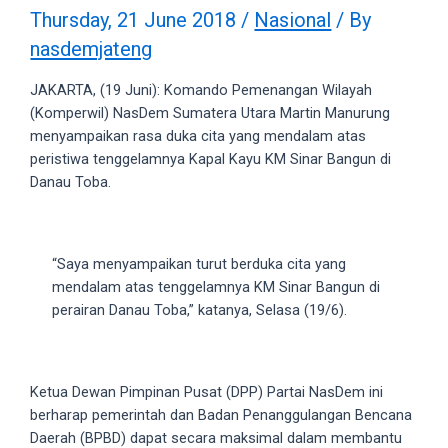
videos
Thursday, 21 June 2018
/
Nasional
/ By
to
nasdemjateng
our
website
JAKARTA, (19 Juni): Komando Pemenangan Wilayah
in
(Komperwil) NasDem Sumatera Utara Martin Manurung
several
menyampaikan rasa duka cita yang mendalam atas
different
peristiwa tenggelamnya Kapal Kayu KM Sinar Bangun di
formats.
Danau Toba.
18tube
Every
porn
video
“Saya menyampaikan turut berduka cita yang
you
mendalam atas tenggelamnya KM Sinar Bangun di
upload
perairan Danau Toba,” katanya, Selasa (19/6).
will
be
processed
Ketua Dewan Pimpinan Pusat (DPP) Partai NasDem ini
in
berharap pemerintah dan Badan Penanggulangan Bencana
up
Daerah (BPBD) dapat secara maksimal dalam membantu
to