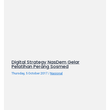
porn
videos
in
their
corresponding
sections
on
our
website.
Watching
porn
Digital Strategy NasDem Gelar
videos
Pelatihan Perang Sosmed
is
Thursday, 5 October 2017
/
Nasional
completely
free!