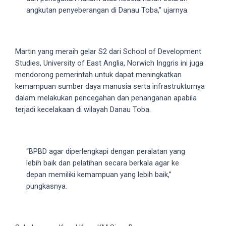
18Tube.tv
angkutan penyeberangan di Danau Toba,” ujarnya.
you’ll
also
find
exclusive
Martin yang meraih gelar S2 dari School of Development
porn
Studies, University of East Anglia, Norwich Inggris ini juga
productions
mendorong pemerintah untuk dapat meningkatkan
shot
kemampuan sumber daya manusia serta infrastrukturnya
by
dalam melakukan pencegahan dan penanganan apabila
ourselves.
terjadi kecelakaan di wilayah Danau Toba.
Surf
around
each
“BPBD agar diperlengkapi dengan peralatan yang
of
lebih baik dan pelatihan secara berkala agar ke
our
depan memiliki kemampuan yang lebih baik,”
categorized
pungkasnya.
sex
sections
and
choose