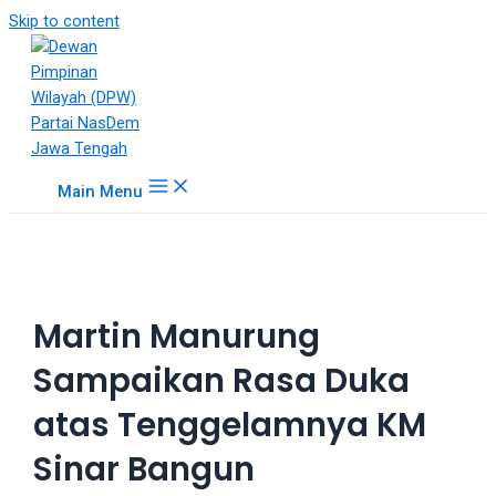
18Tube.tv
Skip to content
is
a
free
hosting
service
for
Main Menu
porn
videos.
You
can
create
Martin Manurung
your
verified
Sampaikan Rasa Duka
user
account
atas Tenggelamnya KM
to
upload
Sinar Bangun
porn