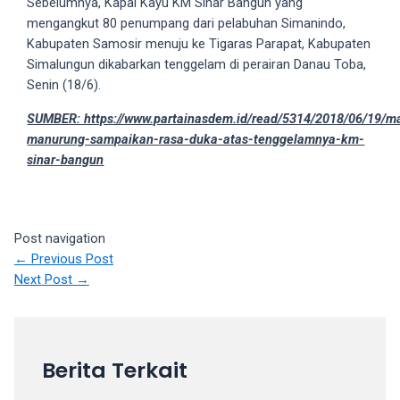
Sebelumnya, Kapal Kayu KM Sinar Bangun yang
your
mengangkut 80 penumpang dari pelabuhan Simanindo,
favorite
Kabupaten Samosir menuju ke Tigaras Parapat, Kabupaten
one:
Simalungun dikabarkan tenggelam di perairan Danau Toba,
amateur
Senin (18/6).
porn
SUMBER: https://www.partainasdem.id/read/5314/2018/06/19/ma
videos,
manurung-sampaikan-rasa-duka-atas-tenggelamnya-km-
anal,
sinar-bangun
big
ass,
blonde,
brunette,
Post navigation
etc.
←
Previous Post
You
Next Post
→
will
also
find
gay
Berita Terkait
and
transsexual