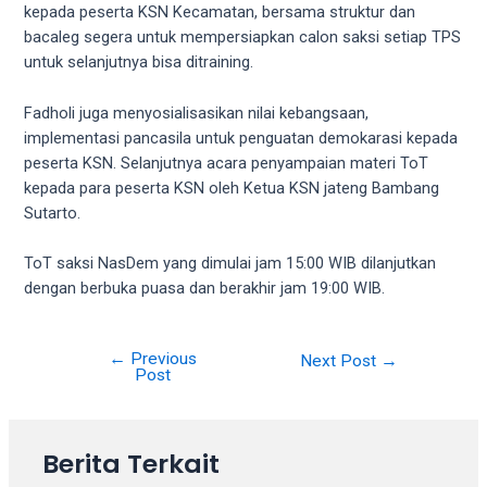
18Tube.tv
kepada peserta KSN Kecamatan, bersama struktur dan
you’ll
bacaleg segera untuk mempersiapkan calon saksi setiap TPS
also
untuk selanjutnya bisa ditraining.
find
exclusive
Fadholi juga menyosialisasikan nilai kebangsaan,
porn
implementasi pancasila untuk penguatan demokarasi kepada
productions
peserta KSN. Selanjutnya acara penyampaian materi ToT
shot
kepada para peserta KSN oleh Ketua KSN jateng Bambang
by
Sutarto.
ourselves.
Surf
ToT saksi NasDem yang dimulai jam 15:00 WIB dilanjutkan
around
dengan berbuka puasa dan berakhir jam 19:00 WIB.
each
of
our
←
Previous
Next Post
→
Post
categorized
sex
sections
and
Berita Terkait
choose