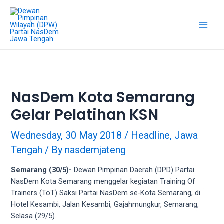
18Tube.tv
is
a
free
hosting
service
for
porn
NasDem Kota Semarang
videos.
Gelar Pelatihan KSN
You
can
create
Wednesday, 30 May 2018
/
Headline
,
Jawa
your
Tengah
/ By
nasdemjateng
verified
user
Semarang (30/5)-
Dewan Pimpinan Daerah (DPD) Partai
account
NasDem Kota Semarang menggelar kegiatan Training Of
to
Trainers (ToT) Saksi Partai NasDem se-Kota Semarang, di
upload
Hotel Kesambi, Jalan Kesambi, Gajahmungkur, Semarang,
porn
Selasa (29/5).