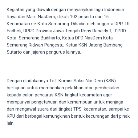
videos
to
Kegiatan yang diawali dengan menyanyikan lagu Indonesia
our
Raya dan Mars NasDem, diikuti 102 peserta dari 16
website
Kecamatan se-Kota Semarang. Dihadiri oleh anggota DPR RI
in
Fadholi, DPRD Provinsi Jawa Tengah Rony Renaldy T, DPRD
several
Kota Semarang Budiharto, Ketua DPD NasDem Kota
different
Semarang Ridwan Pangestu, Ketua KSN Jateng Bambang
formats.
Sutarto dan jajaran pengurus lainnya.
18tube
Every
porn
video
Dengan diadakannya ToT Komisi Saksi NasDem (KSN)
you
bertujuan untuk memberikan pelatihan atau pembekalan
upload
kepada calon pengurus KSN tingkat kecamatan agar
will
mempunyai pengetahuan dan kemampuan untuk menjaga
be
dan mengawal suara dari tingkat TPS, kecamatan, sampai ke
processed
KPU dari berbagai kemungkinan bentuk kecurangan dari pihak
in
lain.
up
to