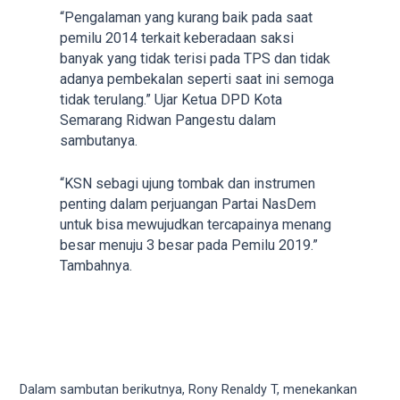
5
“Pengalaman yang kurang baik pada saat
working
pemilu 2014 terkait keberadaan saksi
days.
banyak yang tidak terisi pada TPS dan tidak
You
adanya pembekalan seperti saat ini semoga
can
tidak terulang.” Ujar Ketua DPD Kota
also
Semarang Ridwan Pangestu dalam
use
sambutanya.
our
embed
“KSN sebagi ujung tombak dan instrumen
code
penting dalam perjuangan Partai NasDem
to
untuk bisa mewujudkan tercapainya menang
share
besar menuju 3 besar pada Pemilu 2019.”
our
Tambahnya.
porn
videos
on
other
websites.
On
Dalam sambutan berikutnya, Rony Renaldy T, menekankan