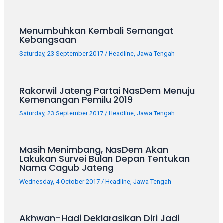
your
favorite
Menumbuhkan Kembali Semangat
one:
Kebangsaan
amateur
porn
Saturday, 23 September 2017
/
Headline
,
Jawa Tengah
videos,
anal,
big
Rakorwil Jateng Partai NasDem Menuju
Kemenangan Pemilu 2019
ass,
blonde,
Saturday, 23 September 2017
/
Headline
,
Jawa Tengah
brunette,
etc.
You
Masih Menimbang, NasDem Akan
will
Lakukan Survei Bulan Depan Tentukan
Nama Cagub Jateng
also
find
Wednesday, 4 October 2017
/
Headline
,
Jawa Tengah
gay
and
transsexual
Akhwan-Hadi Deklarasikan Diri Jadi