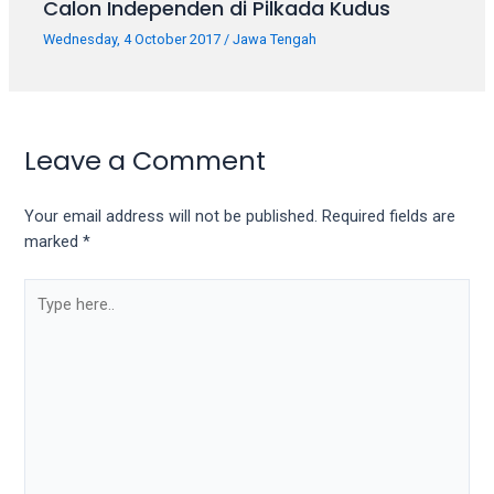
porn
Calon Independen di Pilkada Kudus
videos
Wednesday, 4 October 2017
/
Jawa Tengah
in
their
corresponding
sections
Leave a Comment
on
our
website.
Your email address will not be published.
Required fields are
Watching
marked
*
porn
videos
is
completely
free!