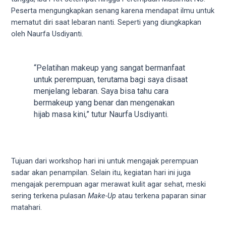
18Tube.tv
Peserta mengungkapkan senang karena mendapat ilmu untuk
you’ll
mematut diri saat lebaran nanti. Seperti yang diungkapkan
also
oleh Naurfa Usdiyanti.
find
exclusive
porn
“Pelatihan makeup yang sangat bermanfaat
productions
untuk perempuan, terutama bagi saya disaat
shot
menjelang lebaran. Saya bisa tahu cara
by
bermakeup yang benar dan mengenakan
ourselves.
hijab masa kini,” tutur Naurfa Usdiyanti.
Surf
around
each
of
Tujuan dari workshop hari ini untuk mengajak perempuan
our
sadar akan penampilan. Selain itu, kegiatan hari ini juga
categorized
mengajak perempuan agar merawat kulit agar sehat, meski
sex
sering terkena pulasan
Make-Up
atau terkena paparan sinar
sections
matahari.
and
choose