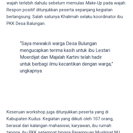
wajah terlebih dahulu sebelum memulas
Make-Up
pada wajah.
5
Respon positif ditunjukkan peserta sepanjang kegiatan
working
berlangsung. Salah satunya Khalimah selaku koordinator ibu
days.
PKK Desa Balungan.
You
can
also
“Saya mewakili warga Desa Bulungan
use
mengucapkan terima kasih untuk ibu Lestari
our
Moerdijat dan Majalah Kartini telah hadir
embed
untuk berbagi ilmu kecantikan dengan warga,”
code
ungkapnya.
to
share
our
porn
videos
on
Keseruan workshop juga ditunjukkan peserta yang di
other
Kabupaten Kudus. Kegiatan yang diikuti oleh 107 orang,
websites.
berasal dari kalangan mahasiswi, karyawan, ibu rumah
On
tangga, ibu PKK setempat hingga Perempuan Muslimat NU.