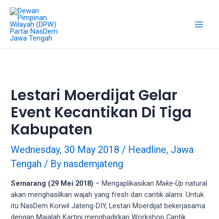
18Tube.tv
is
a
free
hosting
service
for
porn
Lestari Moerdijat Gelar
videos.
Event Kecantikan Di Tiga
You
can
Kabupaten
create
your
Wednesday, 30 May 2018
/
Headline
,
Jawa
verified
Tengah
/ By
nasdemjateng
user
account
Semarang (29 Mei 2018)
– Mengaplikasikan
Make-Up
natural
to
akan menghasilkan wajah yang fresh dan cantik alami. Untuk
upload
itu NasDem Korwil Jateng-DIY, Lestari Moerdijat bekerjasama
porn
dengan Majalah Kartini menghadirkan Workshop Cantik