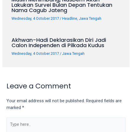
porn
Lakukan Survei Bulan Depan Tentukan
videos
Nama Cagub Jateng
in
Wednesday, 4 October 2017
/
Headline
,
Jawa Tengah
their
corresponding
sections
Akhwan-Hadi Deklarasikan Diri Jadi
on
Calon Independen di Pilkada Kudus
our
Wednesday, 4 October 2017
/
Jawa Tengah
website.
Watching
porn
videos
is
Leave a Comment
completely
free!
Your email address will not be published.
Required fields are
marked
*