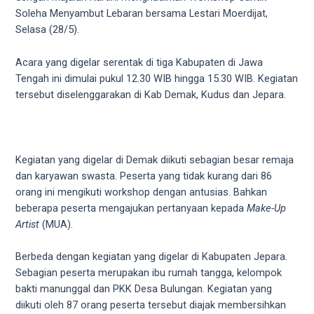
videos
Soleha Menyambut Lebaran bersama Lestari Moerdijat,
to
Selasa (28/5).
our
website
Acara yang digelar serentak di tiga Kabupaten di Jawa
in
Tengah ini dimulai pukul 12.30 WIB hingga 15.30 WIB. Kegiatan
several
tersebut diselenggarakan di Kab Demak, Kudus dan Jepara.
different
formats.
18tube
Every
Kegiatan yang digelar di Demak diikuti sebagian besar remaja
porn
dan karyawan swasta. Peserta yang tidak kurang dari 86
video
orang ini mengikuti workshop dengan antusias. Bahkan
you
beberapa peserta mengajukan pertanyaan kepada
Make-Up
upload
Artist
(MUA).
will
be
Berbeda dengan kegiatan yang digelar di Kabupaten Jepara.
processed
Sebagian peserta merupakan ibu rumah tangga, kelompok
in
bakti manunggal dan PKK Desa Bulungan. Kegiatan yang
up
diikuti oleh 87 orang peserta tersebut diajak membersihkan
to