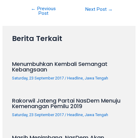
your
←
Previous
Next Post
→
favorite
Post
one:
amateur
porn
Berita Terkait
videos,
anal,
big
ass,
Menumbuhkan Kembali Semangat
blonde,
Kebangsaan
brunette,
Saturday, 23 September 2017
/
Headline
,
Jawa Tengah
etc.
You
will
Rakorwil Jateng Partai NasDem Menuju
also
Kemenangan Pemilu 2019
find
Saturday, 23 September 2017
/
Headline
,
Jawa Tengah
gay
and
transsexual
Masih Menimbang, NasDem Akan