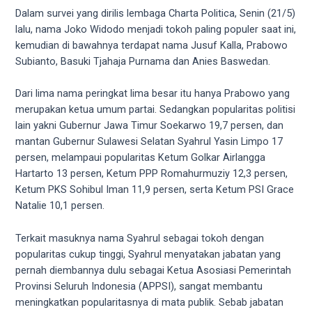
18Tube.tv
Dalam survei yang dirilis lembaga Charta Politica, Senin (21/5)
you’ll
lalu, nama Joko Widodo menjadi tokoh paling populer saat ini,
also
kemudian di bawahnya terdapat nama Jusuf Kalla, Prabowo
find
Subianto, Basuki Tjahaja Purnama dan Anies Baswedan.
exclusive
porn
Dari lima nama peringkat lima besar itu hanya Prabowo yang
productions
merupakan ketua umum partai. Sedangkan popularitas politisi
shot
lain yakni Gubernur Jawa Timur Soekarwo 19,7 persen, dan
by
mantan Gubernur Sulawesi Selatan Syahrul Yasin Limpo 17
ourselves.
persen, melampaui popularitas Ketum Golkar Airlangga
Surf
Hartarto 13 persen, Ketum PPP Romahurmuziy 12,3 persen,
around
Ketum PKS Sohibul Iman 11,9 persen, serta Ketum PSI Grace
each
Natalie 10,1 persen.
of
our
Terkait masuknya nama Syahrul sebagai tokoh dengan
categorized
popularitas cukup tinggi, Syahrul menyatakan jabatan yang
sex
pernah diembannya dulu sebagai Ketua Asosiasi Pemerintah
sections
Provinsi Seluruh Indonesia (APPSI), sangat membantu
and
meningkatkan popularitasnya di mata publik. Sebab jabatan
choose