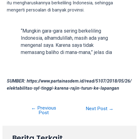
itu mengharuskannya berkeliling Indonesia, sehingga
your
mengerti persoalan di banyak provinsi.
favorite
one:
amateur
“Mungkin gara-gara sering berkeliling
porn
Indonesia, alhamdulillah, masih ada yang
videos,
mengenal saya. Karena saya tidak
anal,
memasang baliho di mana-mana,” jelas dia
big
ass,
blonde,
brunette,
SUMBER: https://www.partainasdem.id/read/5107/2018/05/26/
etc.
elektabilitas-syl-tinggi-karena-rajin-turun-ke-lapangan
You
will
also
←
Previous
Next Post
→
find
Post
gay
and
transsexual
Berita Terkait