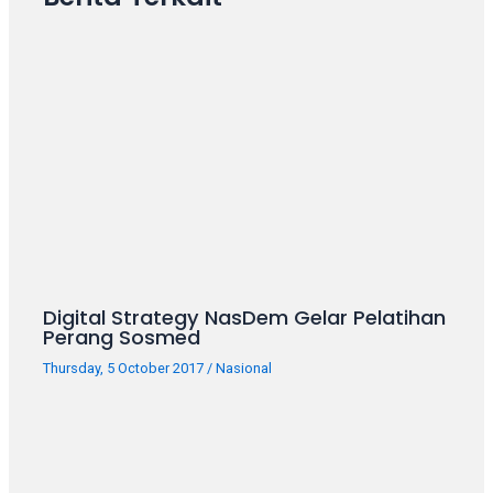
porn
videos
in
their
corresponding
sections
on
our
website.
Watching
porn
videos
is
Digital Strategy NasDem Gelar Pelatihan
completely
Perang Sosmed
free!
Thursday, 5 October 2017
/
Nasional