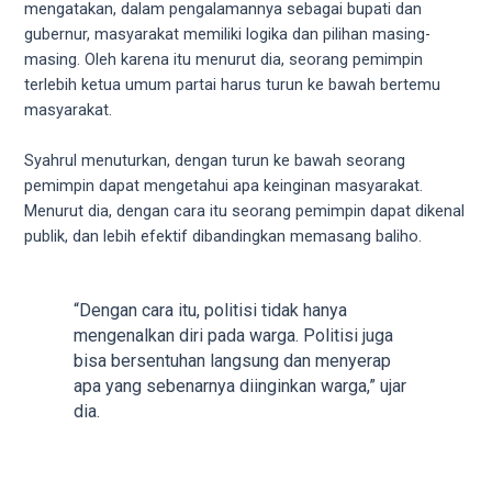
mengatakan, dalam pengalamannya sebagai bupati dan
5
gubernur, masyarakat memiliki logika dan pilihan masing-
working
masing. Oleh karena itu menurut dia, seorang pemimpin
days.
terlebih ketua umum partai harus turun ke bawah bertemu
You
masyarakat.
can
also
Syahrul menuturkan, dengan turun ke bawah seorang
use
pemimpin dapat mengetahui apa keinginan masyarakat.
our
Menurut dia, dengan cara itu seorang pemimpin dapat dikenal
embed
publik, dan lebih efektif dibandingkan memasang baliho.
code
to
share
“Dengan cara itu, politisi tidak hanya
our
mengenalkan diri pada warga. Politisi juga
porn
bisa bersentuhan langsung dan menyerap
videos
apa yang sebenarnya diinginkan warga,” ujar
on
dia.
other
websites.
On