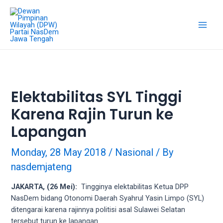
18Tube.tv
is
a
free
hosting
service
for
porn
Elektabilitas SYL Tinggi
videos.
Karena Rajin Turun ke
You
can
Lapangan
create
your
Monday, 28 May 2018
/
Nasional
/ By
verified
nasdemjateng
user
account
JAKARTA, (26 Mei):
Tingginya elektabilitas Ketua DPP
to
NasDem bidang Otonomi Daerah Syahrul Yasin Limpo (SYL)
upload
ditengarai karena rajinnya politisi asal Sulawei Selatan
porn
tersebut turun ke lapangan.