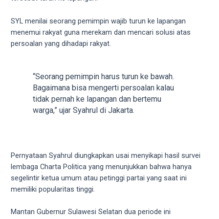
videos
to
SYL menilai seorang pemimpin wajib turun ke lapangan
our
menemui rakyat guna merekam dan mencari solusi atas
website
persoalan yang dihadapi rakyat.
in
several
different
“Seorang pemimpin harus turun ke bawah.
formats.
Bagaimana bisa mengerti persoalan kalau
18tube
tidak pernah ke lapangan dan bertemu
Every
warga,” ujar Syahrul di Jakarta.
porn
video
you
upload
Pernyataan Syahrul diungkapkan usai menyikapi hasil survei
will
lembaga Charta Politica yang menunjukkan bahwa hanya
be
segelintir ketua umum atau petinggi partai yang saat ini
processed
memiliki popularitas tinggi.
in
up
Mantan Gubernur Sulawesi Selatan dua periode ini
to