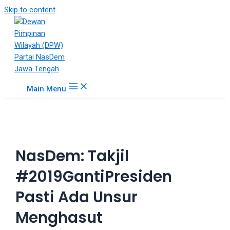
18Tube.tv
Skip to content
is
a
free
hosting
service
for
Main Menu
porn
videos.
You
can
create
NasDem: Takjil
your
verified
#2019GantiPresiden
user
account
Pasti Ada Unsur
to
upload
Menghasut
porn