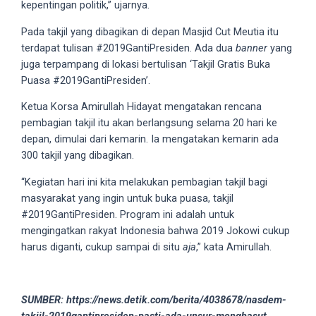
kepentingan politik,” ujarnya.
5
working
Pada takjil yang dibagikan di depan Masjid Cut Meutia itu
days.
terdapat tulisan #2019GantiPresiden. Ada dua
banner
yang
You
juga terpampang di lokasi bertulisan ‘Takjil Gratis Buka
can
Puasa #2019GantiPresiden’.
also
Ketua Korsa Amirullah Hidayat mengatakan rencana
use
pembagian takjil itu akan berlangsung selama 20 hari ke
our
depan, dimulai dari kemarin. Ia mengatakan kemarin ada
embed
300 takjil yang dibagikan.
code
to
“Kegiatan hari ini kita melakukan pembagian takjil bagi
share
masyarakat yang ingin untuk buka puasa, takjil
our
#2019GantiPresiden. Program ini adalah untuk
porn
mengingatkan rakyat Indonesia bahwa 2019 Jokowi cukup
videos
harus diganti, cukup sampai di situ
aja
,” kata Amirullah.
on
other
websites.
SUMBER: https://news.detik.com/berita/4038678/nasdem-
On