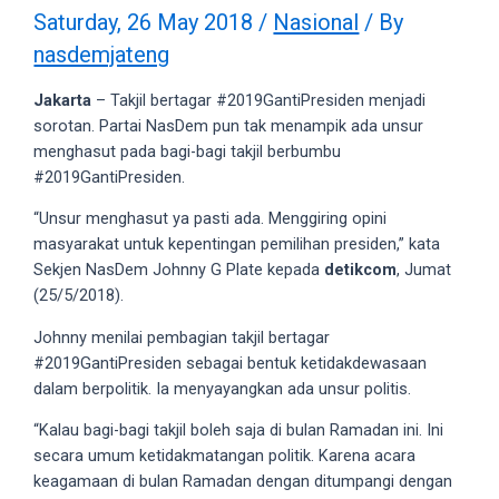
videos
Saturday, 26 May 2018
/
Nasional
/ By
to
nasdemjateng
our
website
Jakarta
– Takjil bertagar #2019GantiPresiden menjadi
in
sorotan. Partai NasDem pun tak menampik ada unsur
several
menghasut pada bagi-bagi takjil berbumbu
different
#2019GantiPresiden.
formats.
18tube
“Unsur menghasut ya pasti ada. Menggiring opini
Every
masyarakat untuk kepentingan pemilihan presiden,” kata
porn
Sekjen NasDem Johnny G Plate kepada
detikcom
, Jumat
video
(25/5/2018).
you
Johnny menilai pembagian takjil bertagar
upload
#2019GantiPresiden sebagai bentuk ketidakdewasaan
will
dalam berpolitik. Ia menyayangkan ada unsur politis.
be
processed
“Kalau bagi-bagi takjil boleh saja di bulan Ramadan ini. Ini
in
secara umum ketidakmatangan politik. Karena acara
up
keagamaan di bulan Ramadan dengan ditumpangi dengan
to