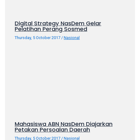
your
favorite
one:
Digital Strategy NasDem Gelar
Pelatihan Perang Sosmed
amateur
porn
Thursday, 5 October 2017
/
Nasional
videos,
anal,
big
ass,
blonde,
brunette,
etc.
You
will
also
find
gay
Mahasiswa ABN NasDem Diajarkan
Petakan Persoalan Daerah
and
transsexual
Thursday, 5 October 2017
/
Nasional