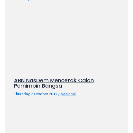
porn
videos
in
their
corresponding
sections
on
our
website.
Watching
porn
videos
ABN NasDem Mencetak Calon
Pemimpin Bangsa
is
completely
Thursday, 5 October 2017
/
Nasional
free!