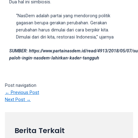
Dua hal ini simbiosis.
18Tube.tv
you’ll
“NasDem adalah partai yang mendorong politik
also
gagasan berupa gerakan perubahan. Gerakan
find
perubahan harus dimulai dari cara berpikir kita.
exclusive
Dimulai dari diri kita, restorasi Indonesia,” ujarnya
porn
productions
SUMBER: https://www.partainasdem.id/read/4913/2018/05/07/su
shot
paloh-ingin-nasdem-lahirkan-kader-tangguh
by
ourselves.
Surf
around
Post navigation
each
←
Previous Post
of
Next Post
→
our
categorized
sex
sections
Berita Terkait
and
choose