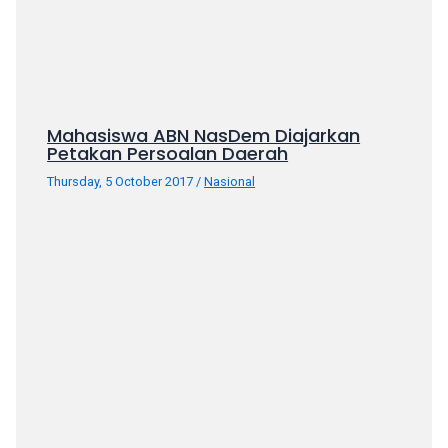
porn
videos
in
their
corresponding
sections
Mahasiswa ABN NasDem Diajarkan
on
Petakan Persoalan Daerah
our
Thursday, 5 October 2017
/
Nasional
website.
Watching
porn
videos
is
completely
free!