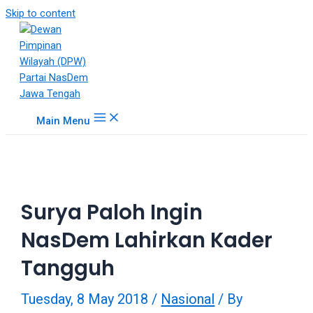
18Tube.tv
Skip to content
is
a
free
hosting
service
for
Main Menu
porn
videos.
You
can
create
Surya Paloh Ingin
your
verified
NasDem Lahirkan Kader
user
account
Tangguh
to
upload
Tuesday, 8 May 2018
/
Nasional
/ By
porn