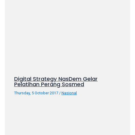
your
favorite
one:
amateur
porn
videos,
anal,
big
ass,
blonde,
brunette,
Digital Strategy NasDem Gelar
etc.
Pelatihan Perang Sosmed
You
Thursday, 5 October 2017
/
Nasional
will
also
find
gay
and
transsexual