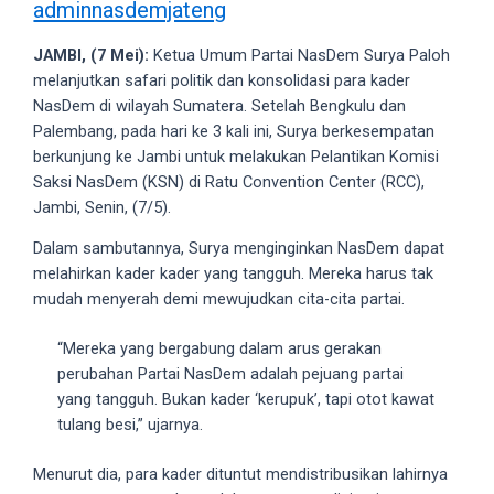
adminnasdemjateng
videos
to
JAMBI, (7 Mei):
Ketua Umum Partai NasDem Surya Paloh
our
melanjutkan safari politik dan konsolidasi para kader
website
NasDem di wilayah Sumatera. Setelah Bengkulu dan
in
Palembang, pada hari ke 3 kali ini, Surya berkesempatan
several
berkunjung ke Jambi untuk melakukan Pelantikan Komisi
different
Saksi NasDem (KSN) di Ratu Convention Center (RCC),
formats.
Jambi, Senin, (7/5).
18tube
Every
Dalam sambutannya, Surya menginginkan NasDem dapat
porn
melahirkan kader kader yang tangguh. Mereka harus tak
video
mudah menyerah demi mewujudkan cita-cita partai.
you
upload
“Mereka yang bergabung dalam arus gerakan
will
perubahan Partai NasDem adalah pejuang partai
be
yang tangguh. Bukan kader ‘kerupuk’, tapi otot kawat
processed
tulang besi,” ujarnya.
in
up
Menurut dia, para kader dituntut mendistribusikan lahirnya
to