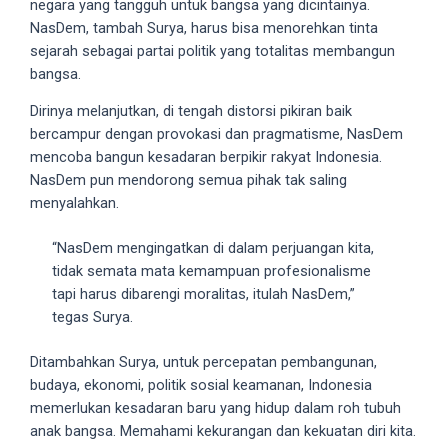
negara yang tangguh untuk bangsa yang dicintainya.
5
NasDem, tambah Surya, harus bisa menorehkan tinta
working
sejarah sebagai partai politik yang totalitas membangun
days.
bangsa.
You
Dirinya melanjutkan, di tengah distorsi pikiran baik
can
bercampur dengan provokasi dan pragmatisme, NasDem
also
mencoba bangun kesadaran berpikir rakyat Indonesia.
use
NasDem pun mendorong semua pihak tak saling
our
menyalahkan.
embed
code
“NasDem mengingatkan di dalam perjuangan kita,
to
tidak semata mata kemampuan profesionalisme
share
tapi harus dibarengi moralitas, itulah NasDem,”
our
tegas Surya.
porn
videos
Ditambahkan Surya, untuk percepatan pembangunan,
on
budaya, ekonomi, politik sosial keamanan, Indonesia
other
memerlukan kesadaran baru yang hidup dalam roh tubuh
websites.
anak bangsa. Memahami kekurangan dan kekuatan diri kita.
On