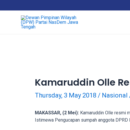
18Tube.tv
is
a
free
hosting
service
for
porn
videos.
You
can
Kamaruddin Olle Re
create
your
Thursday, 3 May 2018
/
Nasional
verified
user
account
MAKASSAR, (2 Mei):
Kamaruddin Olle resmi m
to
Istimewa Pengucapan sumpah anggota DPRD Pen
upload