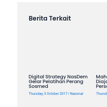
on
other
websites.
Berita Terkait
On
18Tube.tv
you’ll
also
find
exclusive
porn
productions
shot
Digital Strategy NasDem
Mah
by
Gelar Pelatihan Perang
Diaj
ourselves.
Sosmed
Pers
Surf
Thursday, 5 October 2017
/
Nasional
Thursd
around
each
of