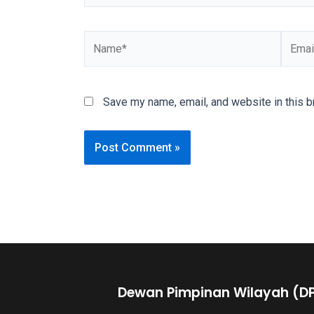
You
will
also
find
gay
Save my name, email, and website in this b
and
transsexual
porn
videos
in
their
corresponding
sections
on
our
website.
Dewan Pimpinan Wilayah (D
Watching
porn