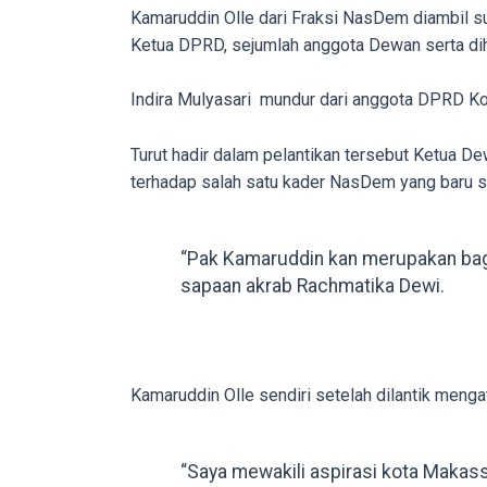
porn
Kamaruddin Olle dari Fraksi NasDem diambil s
videos
Ketua DPRD, sejumlah anggota Dewan serta di
to
our
Indira Mulyasari mundur dari anggota DPRD Ko
website
in
Turut hadir dalam pelantikan tersebut Ketua
several
terhadap salah satu kader NasDem yang baru saja
different
formats.
“Pak Kamaruddin kan merupakan bagian
18tube
sapaan akrab Rachmatika Dewi.
Every
porn
video
you
Kamaruddin Olle sendiri setelah dilantik men
upload
will
be
“Saya mewakili aspirasi kota Makass
processed