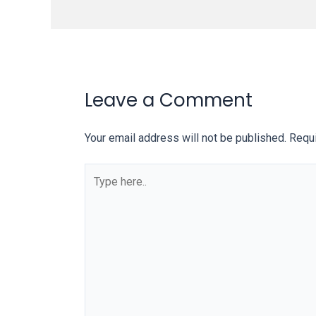
our
categorized
sex
sections
and
Leave a Comment
choose
your
Your email address will not be published.
Requi
favorite
one:
amateur
porn
videos,
anal,
big
ass,
blonde,
brunette,
etc.