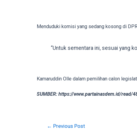
in
up
to
Menduduki komisi yang sedang kosong di DPRD,
5
working
days.
“Untuk sementara ini, sesuai yang ko
You
can
also
use
Kamaruddin Olle dalam pemilihan calon legislat
our
embed
SUMBER: https://www.partainasdem.id/read/48
code
to
share
our
←
Previous Post
porn
videos