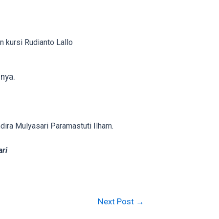
 kursi Rudianto Lallo
gnya.
dira Mulyasari Paramastuti Ilham.
ri
Next Post
→