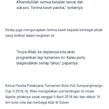
Alhamdulillah semua berjalan lancar dan
5
sukses. Terima kasih panitia,” lontarnya.
working
days.
You
can
Resky juga mengucapkan terima kasih kepada berbagai pihak
also
yang terlibat dalam kegiatan ini.
use
our
embed
“Insya Allah, ke depannya kita akan
code
programkan lagi turnamen ini. Kalau perlu
to
diagendakan setiap tahun,” paparnya.
share
our
porn
videos
Ketua Panitia Pelaksana Turnamen Bola Voli Sumpangmango
on
Cup II 2018, Hj. Wiwi mengatakan, pertandingan ini mulai
other
digelar pihaknya sejak tanggal 4 April 2018 lalu dan diikuti 16
websites.
tim bola vola dari berbagai klub di Sulsel.
On