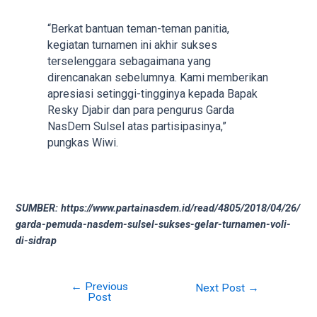
18Tube.tv
you’ll
“Berkat bantuan teman-teman panitia,
also
kegiatan turnamen ini akhir sukses
find
terselenggara sebagaimana yang
exclusive
direncanakan sebelumnya. Kami memberikan
porn
apresiasi setinggi-tingginya kepada Bapak
productions
Resky Djabir dan para pengurus Garda
shot
NasDem Sulsel atas partisipasinya,”
by
pungkas Wiwi.
ourselves.
Surf
around
each
SUMBER: https://www.partainasdem.id/read/4805/2018/04/26/
of
garda-pemuda-nasdem-sulsel-sukses-gelar-turnamen-voli-
our
di-sidrap
categorized
sex
sections
←
Previous
Post
Next Post
→
and
Post
navigation
choose