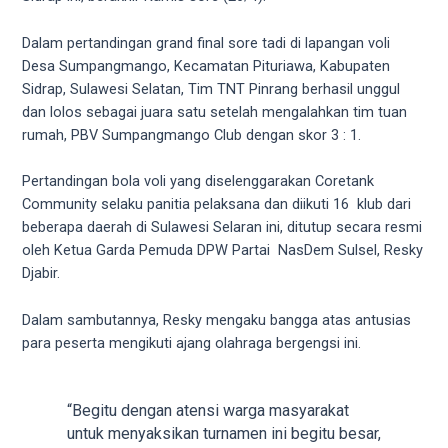
videos
to
Dalam pertandingan grand final sore tadi di lapangan voli
our
Desa Sumpangmango, Kecamatan Pituriawa, Kabupaten
website
Sidrap, Sulawesi Selatan, Tim TNT Pinrang berhasil unggul
in
dan lolos sebagai juara satu setelah mengalahkan tim tuan
several
rumah, PBV Sumpangmango Club dengan skor 3 : 1.
different
formats.
Pertandingan bola voli yang diselenggarakan Coretank
18tube
Community selaku panitia pelaksana dan diikuti 16 klub dari
Every
beberapa daerah di Sulawesi Selaran ini, ditutup secara resmi
porn
oleh Ketua Garda Pemuda DPW Partai NasDem Sulsel, Resky
video
Djabir.
you
upload
Dalam sambutannya, Resky mengaku bangga atas antusias
will
para peserta mengikuti ajang olahraga bergengsi ini.
be
processed
in
“Begitu dengan atensi warga masyarakat
up
untuk menyaksikan turnamen ini begitu besar,
to