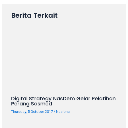
your
favorite
Berita Terkait
one:
amateur
porn
videos,
anal,
big
ass,
blonde,
brunette,
etc.
You
will
also
Digital Strategy NasDem Gelar Pelatihan
find
Perang Sosmed
gay
Thursday, 5 October 2017
/
Nasional
and
transsexual