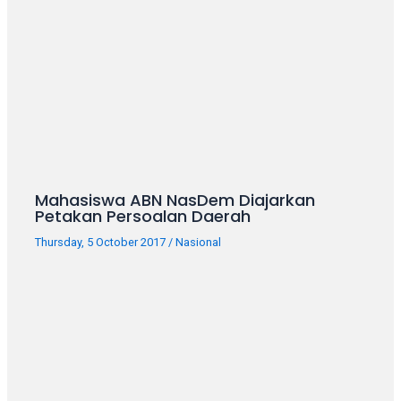
porn
videos
in
their
corresponding
sections
on
our
website.
Watching
Mahasiswa ABN NasDem Diajarkan
porn
Petakan Persoalan Daerah
videos
Thursday, 5 October 2017
/
Nasional
is
completely
free!