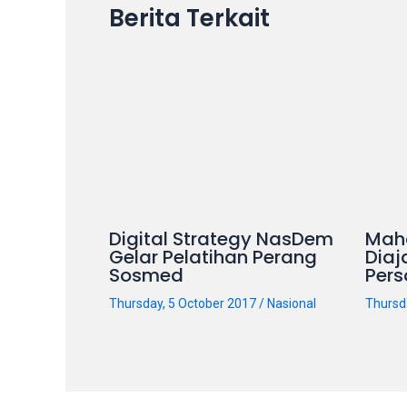
Berita Terkait
our
categorized
sex
sections
and
choose
your
favorite
one:
amateur
Digital Strategy NasDem
Mah
porn
Gelar Pelatihan Perang
Diaj
videos,
Sosmed
Pers
anal,
Thursday, 5 October 2017
/
Nasional
Thursd
big
ass,
blonde,
brunette,
etc.