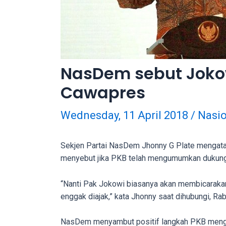
porn
videos
to
our
website
NasDem sebut Joko
in
several
Cawapres
different
formats.
Wednesday, 11 April 2018
/
Nasio
18tube
Every
Sekjen Partai NasDem Jhonny G Plate mengata
porn
menyebut jika PKB telah mengumumkan dukunga
video
you
“Nanti Pak Jokowi biasanya akan membicarakan
upload
enggak diajak,” kata Jhonny saat dihubungi, Rab
will
be
processed
NasDem menyambut positif langkah PKB mengu