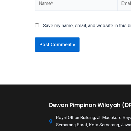
videos
is
completely
Save my name, email, and website in this b
free!
Dewan Pimpinan Wilayah (D
Royal Office Building, Jl. Madukoro R
Semarang Barat, Kota Semarang, Jaw