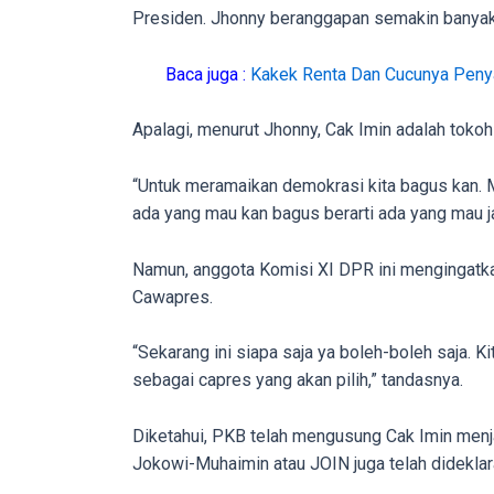
in
Presiden. Jhonny beranggapan semakin banyak 
up
to
Baca juga :
Kakek Renta Dan Cucunya Peny
5
working
Apalagi, menurut Jhonny, Cak Imin adalah toko
days.
You
“Untuk meramaikan demokrasi kita bagus kan. M
can
ada yang mau kan bagus berarti ada yang mau ja
also
use
Namun, anggota Komisi XI DPR ini mengingatk
our
Cawapres.
embed
code
“Sekarang ini siapa saja ya boleh-boleh saja.
to
sebagai capres yang akan pilih,” tandasnya.
share
our
Diketahui, PKB telah mengusung Cak Imin men
porn
Jokowi-Muhaimin atau JOIN juga telah dideklar
videos