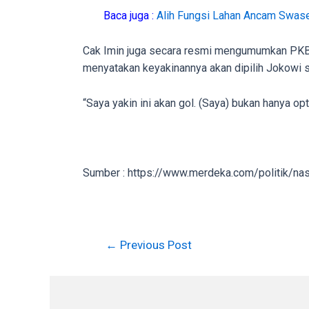
on
Baca juga :
Alih Fungsi Lahan Ancam Swa
other
websites.
Cak Imin juga secara resmi mengumumkan PKB 
On
menyatakan keyakinannya akan dipilih Jokowi s
18Tube.tv
you’ll
“Saya yakin ini akan gol. (Saya) bukan hanya opt
also
find
exclusive
porn
Sumber : https://www.merdeka.com/politik/n
productions
shot
by
ourselves.
←
Previous Post
Surf
around
each
of