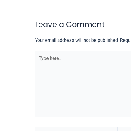
You
will
also
Leave a Comment
find
gay
Your email address will not be published.
Requi
and
transsexual
porn
videos
in
their
corresponding
sections
on
our
website.
Watching
porn