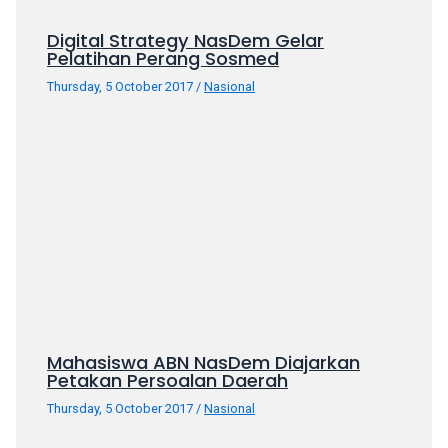
your
Digital Strategy NasDem Gelar
favorite
Pelatihan Perang Sosmed
one:
Thursday, 5 October 2017
/
Nasional
amateur
porn
videos,
anal,
big
ass,
blonde,
brunette,
etc.
You
will
also
Mahasiswa ABN NasDem Diajarkan
find
Petakan Persoalan Daerah
gay
Thursday, 5 October 2017
/
Nasional
and
transsexual