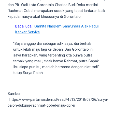
dan Plt. Wali kota Gorontalo Charles Budi Doku menilai
5
Rachmat Gobel merupakan sosok yang tepat lantaran baik
working
kepada masyarakat khususnya di Gorontalo.
days.
You
Baca juga :
Garnita NasDem Banyumas Ajak Peduli
can
Kanker Serviks
also
use
“Saya anggap dia sebagai adik saya, dia berhak
our
untuk lebih maju lagi ke depan. Dari Gorontalo ini
embed
saya harapkan, yang terpenting kita punya putra
code
terbaik yang maju, tidak hanya Rahmat, putra Bapak
to
Ibu siapa pun itu, marilah bersama dengan niat tadi,”
share
tutup Surya Paloh.
our
porn
videos
on
Sumber
other
: https://www.partainasdem.id/read/4513/2018/03/26/surya-
websites.
paloh-dukung-rachmat-gobel-maju-dpr-ri
On