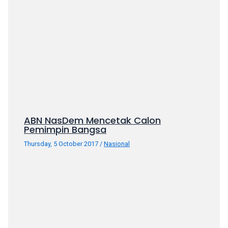
porn
videos
in
their
corresponding
sections
on
our
website.
Watching
ABN NasDem Mencetak Calon
porn
Pemimpin Bangsa
videos
Thursday, 5 October 2017
/
Nasional
is
completely
free!