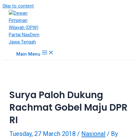
18Tube.tv
Skip to content
is
a
free
hosting
service
for
Main Menu
porn
videos.
You
can
create
Surya Paloh Dukung
your
verified
Rachmat Gobel Maju DPR
user
account
RI
to
upload
Tuesday, 27 March 2018
/
Nasional
/ By
porn