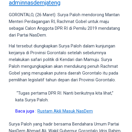
adminnasdemjateng
videos
to
GORONTALO, (26 Maret): Surya Paloh mendorong Mantan
our
Menteri Perdagangan RI, Rachmat Gobel untuk maju
website
sebagai Calon Anggota DPR RI di Pemilu 2019 mendatang
in
dari Partai NasDem.
several
different
Hal tersebut diungkapkan Surya Paloh dalam kunjungan
formats.
kerjanya di Provinsi Gorontalo setelah sebelumnya
18tube
melakukan safari politik di Kendari dan Mamuju. Surya
Every
Paloh mengungkapkan akan mendukung penuh Rachmat
porn
Gobel yang merupakan putera daerah Gorontalo itu pada
video
pemilihan legislatif tahun depan dari Provinsi Gorontalo.
you
upload
“Tugas pertama DPR RI. Nanti berikutnya kita lihat,”
will
kata Surya Paloh.
be
processed
Baca juga :
Rustam Akili Masuk NasDem
in
Surya Paloh yang hadir bersama Bendahara Umum Partai
up
NasDem Ahmad Ali, Wakil Gubernur Gorontalo Idris Rahim,
to