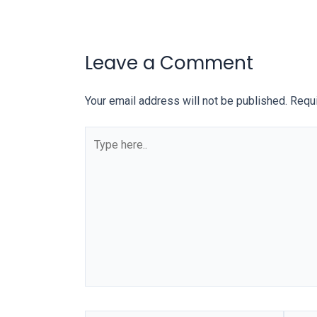
our
categorized
sex
Leave a Comment
sections
and
Your email address will not be published.
Requi
choose
your
favorite
one:
amateur
porn
videos,
anal,
big
ass,
blonde,
brunette,
etc.