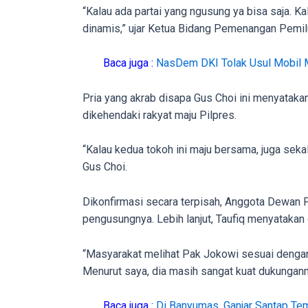
porn
“Kalau ada partai yang ngusung ya bisa saja. K
videos
dinamis,” ujar Ketua Bidang Pemenangan Pemilu
to
our
Baca juga :
NasDem DKI Tolak Usul Mobil 
website
in
Pria yang akrab disapa Gus Choi ini menyatakan
several
dikehendaki rakyat maju Pilpres.
different
formats.
“Kalau kedua tokoh ini maju bersama, juga sek
18tube
Gus Choi.
Every
porn
Dikonfirmasi secara terpisah, Anggota Dewan 
video
pengusungnya. Lebih lanjut, Taufiq menyatak
you
upload
“Masyarakat melihat Pak Jokowi sesuai denga
will
Menurut saya, dia masih sangat kuat dukungannya
be
processed
Baca juga :
Di Banyumas, Ganjar Santap T