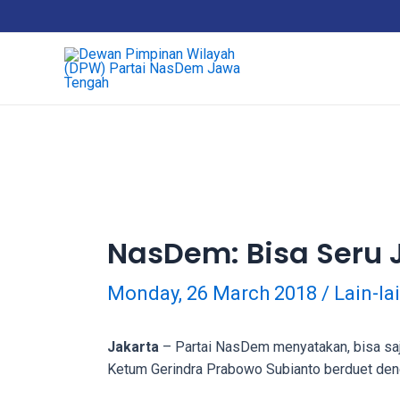
18Tube.tv
is
a
free
hosting
service
for
porn
videos.
You
can
NasDem: Bisa Seru 
create
your
Monday, 26 March 2018
/
Lain-la
verified
user
account
Jakarta
– Partai NasDem menyatakan, bisa saj
to
Ketum Gerindra Prabowo Subianto berduet den
upload