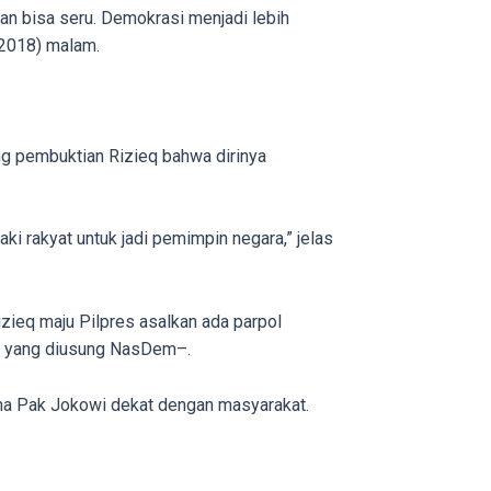
kan bisa seru. Demokrasi menjadi lebih
/2018) malam.
ang pembuktian Rizieq bahwa dirinya
i rakyat untuk jadi pemimpin negara,” jelas
ieq maju Pilpres asalkan ada parpol
es yang diusung NasDem–.
na Pak Jokowi dekat dengan masyarakat.