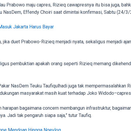
alau Prabowo maju capres, Rizieq cawapresnya itu bisa juga, bah
 NasDem, Effendy Choiri saat dimintai konfirmasi, Sabtu (24/3
Masuk Jakarta Harus Bayar
, jika duet Prabowo-Rizieq menjadi nyata, sekaligus menjadi aj
aligus pembuktian apakah orang seperti Rizieq memang dikehendak
Pakar NasDem Teuku Taufiqulhadi juga tak mempermasalahkan Riz
an dukungan masyarakat masih kuat terhadap Joko Widodo–capr
n harapan bagaimana concern membangun infrastruktur, bagaima
. Jadi tak pengaruh siapa saja,” tutur Taufiq.
empe Mendoan Hingga Ngevlog