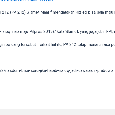
212 (PA 212) Slamet Maarif mengatakan Rizieq bisa saja maju 
Rizieq siap maju Pilpres 2019),” kata Slamet, yang juga jubir FPI
n peluang tersebut. Terkait hal itu, PA 212 tetap menaruh asa pe
282/nasdem-bisa-seru-jika-habib-rizieq-jadi-cawapres-prabowo