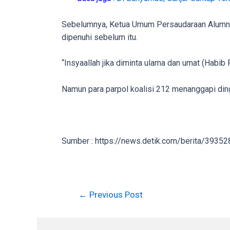
in
up
Sebelumnya, Ketua Umum Persaudaraan Alumni 
to
dipenuhi sebelum itu.
5
working
“Insyaallah jika diminta ulama dan umat (Habib 
days.
You
Namun para parpol koalisi 212 menanggapi dingi
can
also
use
our
Sumber : https://news.detik.com/berita/3935
embed
code
to
share
←
Previous Post
our
porn
videos