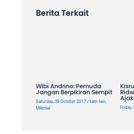
on
Berita Terkait
other
websites.
On
18Tube.tv
you’ll
also
find
exclusive
porn
productions
Wibi Andrino: Pemuda
Kisr
shot
Jangan Berpikiran Sempit
Rid
by
Ajak
Saturday, 28 October 2017
/
Lain-lain
,
ourselves.
Friday
Milenial
Surf
around
each
of