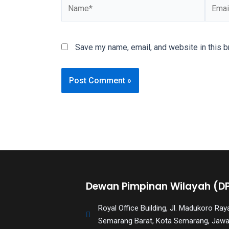
You
will
also
Save my name, email, and website in this b
find
gay
and
transsexual
porn
videos
in
their
corresponding
sections
on
Dewan Pimpinan Wilayah (D
our
website.
Royal Office Building, Jl. Madukoro R
Watching
Semarang Barat, Kota Semarang, Jaw
porn