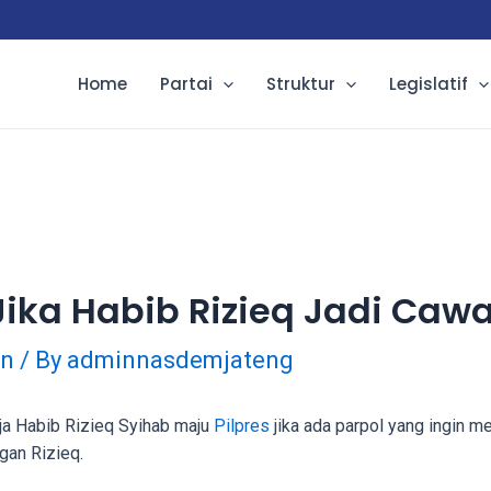
Home
Partai
Struktur
Legislatif
Jika Habib Rizieq Jadi Caw
in
/ By
adminnasdemjateng
a Habib Rizieq Syihab maju
Pilpres
jika ada parpol yang ingin
gan Rizieq.