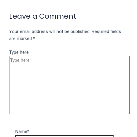
porn
videos
Leave a Comment
in
their
corresponding
Your email address will not be published.
Required fields
sections
are marked
*
on
Type here..
our
website.
Watching
porn
videos
is
completely
free!
Name*