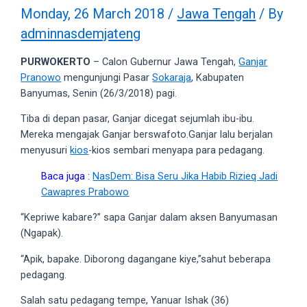
videos
Monday, 26 March 2018
/
Jawa Tengah
/ By
to
adminnasdemjateng
our
website
PURWOKERTO
– Calon Gubernur Jawa Tengah,
Ganjar
in
Pranowo
mengunjungi Pasar
Sokaraja
, Kabupaten
several
Banyumas, Senin (26/3/2018) pagi.
different
formats.
Tiba di depan pasar, Ganjar dicegat sejumlah ibu-ibu.
18tube
Mereka mengajak Ganjar berswafoto.Ganjar lalu berjalan
Every
menyusuri
kios
-kios sembari menyapa para pedagang.
porn
Baca juga :
NasDem: Bisa Seru Jika Habib Rizieq Jadi
video
Cawapres Prabowo
you
upload
“Kepriwe kabare?” sapa Ganjar dalam aksen Banyumasan
will
(Ngapak).
be
processed
“Apik, bapake. Diborong dagangane kiye,”sahut beberapa
in
pedagang.
up
Salah satu pedagang tempe, Yanuar Ishak (36)
to