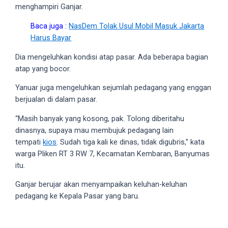
menghampiri Ganjar.
5
working
Baca juga :
NasDem Tolak Usul Mobil Masuk Jakarta
days.
Harus Bayar
You
Dia mengeluhkan kondisi atap pasar. Ada beberapa bagian
can
atap yang bocor.
also
use
Yanuar juga mengeluhkan sejumlah pedagang yang enggan
our
berjualan di dalam pasar.
embed
code
“Masih banyak yang kosong, pak. Tolong diberitahu
to
dinasnya, supaya mau membujuk pedagang lain
share
tempati
kios
. Sudah tiga kali ke dinas, tidak digubris,” kata
our
warga Pliken RT 3 RW 7, Kecamatan Kembaran, Banyumas
porn
itu.
videos
Ganjar berujar akan menyampaikan keluhan-keluhan
on
pedagang ke Kepala Pasar yang baru.
other
websites.
On