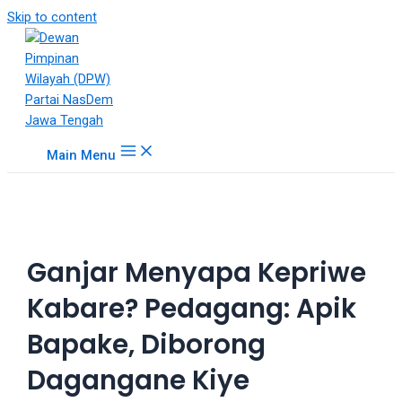
18Tube.tv
Skip to content
is
a
free
hosting
service
for
Main Menu
porn
videos.
You
can
create
Ganjar Menyapa Kepriwe
your
verified
Kabare? Pedagang: Apik
user
account
Bapake, Diborong
to
upload
Dagangane Kiye
porn