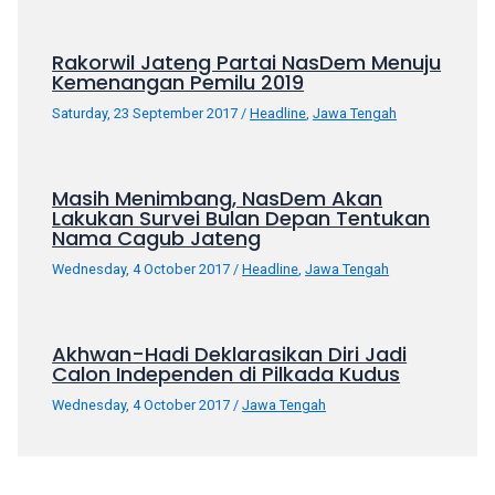
your
favorite
Rakorwil Jateng Partai NasDem Menuju
one:
Kemenangan Pemilu 2019
amateur
Saturday, 23 September 2017
/
Headline
,
Jawa Tengah
porn
videos,
anal,
Masih Menimbang, NasDem Akan
big
Lakukan Survei Bulan Depan Tentukan
ass,
Nama Cagub Jateng
blonde,
Wednesday, 4 October 2017
/
Headline
,
Jawa Tengah
brunette,
etc.
You
Akhwan-Hadi Deklarasikan Diri Jadi
will
Calon Independen di Pilkada Kudus
also
find
Wednesday, 4 October 2017
/
Jawa Tengah
gay
and
transsexual