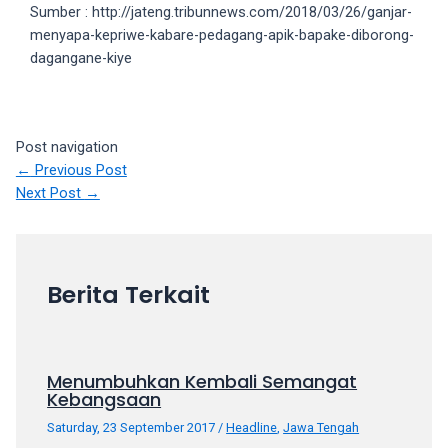
18Tube.tv
Sumber : http://jateng.tribunnews.com/2018/03/26/ganjar-
you’ll
menyapa-kepriwe-kabare-pedagang-apik-bapake-diborong-
also
dagangane-kiye
find
exclusive
porn
productions
Post navigation
shot
←
Previous Post
by
Next Post
→
ourselves.
Surf
around
each
Berita Terkait
of
our
categorized
sex
Menumbuhkan Kembali Semangat
Kebangsaan
sections
and
Saturday, 23 September 2017
/
Headline
,
Jawa Tengah
choose