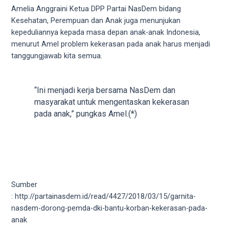
porn
Amelia Anggraini Ketua DPP Partai NasDem bidang
videos
Kesehatan, Perempuan dan Anak juga menunjukan
in
kepeduliannya kepada masa depan anak-anak Indonesia,
their
menurut Amel problem kekerasan pada anak harus menjadi
corresponding
tanggungjawab kita semua.
sections
on
our
“Ini menjadi kerja bersama NasDem dan
website.
masyarakat untuk mengentaskan kekerasan
Watching
pada anak,” pungkas Amel.(*)
porn
videos
is
completely
free!
Sumber
: http://partainasdem.id/read/4427/2018/03/15/garnita-
nasdem-dorong-pemda-dki-bantu-korban-kekerasan-pada-
anak