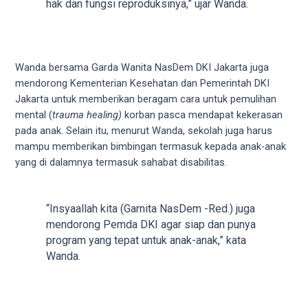
hak dan fungsi reproduksinya,” ujar Wanda.
your
favorite
one:
amateur
Wanda bersama Garda Wanita NasDem DKI Jakarta juga
porn
mendorong Kementerian Kesehatan dan Pemerintah DKI
videos,
Jakarta untuk memberikan beragam cara untuk pemulihan
anal,
mental (
trauma healing)
korban pasca mendapat kekerasan
big
pada anak. Selain itu, menurut Wanda, sekolah juga harus
ass,
mampu memberikan bimbingan termasuk kepada anak-anak
blonde,
yang di dalamnya termasuk sahabat disabilitas.
brunette,
etc.
You
“Insyaallah kita (Garnita NasDem -Red.) juga
will
mendorong Pemda DKI agar siap dan punya
also
program yang tepat untuk anak-anak,” kata
find
Wanda.
gay
and
transsexual