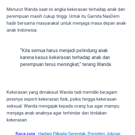
5
Menurut Wanda saat ini angka kekerasan terhadap anak dan
working
perempuan masih cukup tinggi. Untuk itu Garnita NasDem
days.
hadir bersama masyarakat untuk menjaga masa depan anak-
You
anak Indonesia.
can
also
use
“Kita semua harus menjadi pelindung anak
our
karena kasus kekerasan terhadap anak dan
embed
perempuan terus meningkat,” terang Wanda.
code
to
share
our
Kekerasan yang dimaksud Wanda tadi memiliki beragam
porn
jenisnya seperti kekerasan fisik, psikis hingga kekerasan
videos
seksual. Wanda mengajak kepada orang tua agar mampu
on
menjaga anak-anaknya agar terhindar dari tindakan
other
kekerasan.
websites.
On
Baca juga :
Hadapi Pilkada Serentak, Presiden Jokowi: