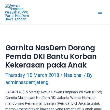
18Tube.tv
is
a
free
hosting
service
for
porn
Garnita NasDem Dorong
videos.
Pemda DKI Bantu Korban
You
can
Kekerasan pada Anak
create
your
Thursday, 15 March 2018
/
Nasional
/ By
verified
adminnasdemjateng
user
account
JAKARTA, (15 Maret): Ketua Dewan Pimpinan Wilayah (DPW)
to
Garnita Malahayati NasDem DKI Jakarta Wanda Hamidah
upload
mendorong Pemerintah Daerah (Pemda) DKI Jakarta untuk
porn
mampu menciptakan kawasan yang ramah untuk anak-anak.