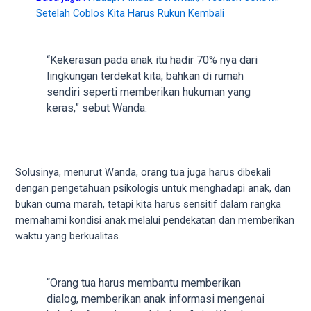
18Tube.tv
Setelah Coblos Kita Harus Rukun Kembali
you’ll
also
find
“Kekerasan pada anak itu hadir 70% nya dari
exclusive
lingkungan terdekat kita, bahkan di rumah
porn
sendiri seperti memberikan hukuman yang
productions
keras,” sebut Wanda.
shot
by
ourselves.
Surf
Solusinya, menurut Wanda, orang tua juga harus dibekali
around
dengan pengetahuan psikologis untuk menghadapi anak, dan
each
bukan cuma marah, tetapi kita harus sensitif dalam rangka
of
memahami kondisi anak melalui pendekatan dan memberikan
our
waktu yang berkualitas.
categorized
sex
sections
“Orang tua harus membantu memberikan
and
dialog, memberikan anak informasi mengenai
choose