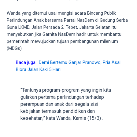
videos
to
Wanda yang ditemui usai mengisi acara Bincang Publik
our
Perlindungan Anak bersama Partai NasDem di Gedung Serba
website
Guna LKMD, Jalan Persada 2, Tebet, Jakarta Selatan itu
in
menyebutkan jika Garnita NasDem hadir untuk membantu
several
pemerintah mewujudkan tujuan pembangunan milenium
different
(MDGs).
formats.
18tube
Baca juga :
Demi Bertemu Ganjar Pranowo, Pria Asal
Every
Blora Jalan Kaki 5 Hari
porn
video
you
“Tentunya program-program yang ingin kita
upload
gulirkan pertama perlindungan terhadap
will
perempuan dan anak dari segala sisi
be
kebijakan termasuk pendidikan dan
processed
kesehatan,” kata Wanda, Kamis (15/3) .
in
up
to