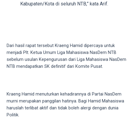
18Tube.tv
Kabupaten/Kota di seluruh NTB,” kata Arif.
you’ll
also
find
exclusive
porn
productions
Dari hasil rapat tersebut Kraeng Hamid dipercaya untuk
shot
menjadi Plt. Ketua Umum Liga Mahasiswa NasDem NTB
by
sebelum usulan Kepengurusan dari Liga Mahasiswa NasDem
ourselves.
NTB mendapatkan SK definitif dari Komite Pusat.
Surf
around
each
of
Kraeng Hamid menuturkan kehadirannya di Partai NasDem
our
murni merupakan panggilan hatinya. Bagi Hamid Mahasiswa
categorized
haruslah terlibat aktif dan tidak boleh alergi dengan dunia
sex
Politik.
sections
and
choose