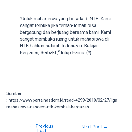
porn
videos
in
“Untuk mahasiswa yang berada di NTB. Kami
their
sangat terbuka jika teman-teman bisa
corresponding
bergabung dan berjuang bersama kami. Kami
sections
sangat membuka ruang untuk mahasiswa di
on
NTB bahkan seluruh Indonesia. Belajar,
our
Berpartai, Berbakti,“ tutup Hamid.(*)
website.
Watching
porn
videos
is
completely
Sumber
free!
: https://www.partainasdem.id/read/4299/2018/02/27/liga-
mahasiswa-nasdem-ntb-kembali-bergairah
←
Previous
Post
Next Post
→
Post