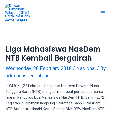
Skip
18Tube.tv
to
is
content
a
Main
free
hosting
Men
service
for
porn
Liga Mahasiswa NasDem
videos.
NTB Kembali Bergairah
You
can
create
Wednesday, 28 February 2018
/
Nasional
/ By
your
adminnasdemjateng
verified
user
LOMBOK, (27 Februari): Pengurus NasDem Provinsi Nusa
account
Tenggara Barat (NTB) mengadakan rapat perdana bersama
to
jajaran Pengurus Liga Mahasiswa NasDem NTB, Senin (26/2).
upload
Kegiatan ini dipimpin langsung Sekretaris Bappilu NasDem
porn
NTB Arif serta dihadiri Ketua Bidang OKK DPW NasDem NTB