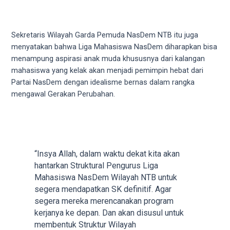
5
working
days.
Sekretaris Wilayah Garda Pemuda NasDem NTB itu juga
You
menyatakan bahwa Liga Mahasiswa NasDem diharapkan bisa
can
menampung aspirasi anak muda khususnya dari kalangan
also
mahasiswa yang kelak akan menjadi pemimpin hebat dari
use
Partai NasDem dengan idealisme bernas dalam rangka
our
mengawal Gerakan Perubahan.
embed
code
to
share
our
“Insya Allah, dalam waktu dekat kita akan
porn
hantarkan Struktural Pengurus Liga
videos
Mahasiswa NasDem Wilayah NTB untuk
on
segera mendapatkan SK definitif. Agar
other
segera mereka merencanakan program
websites.
kerjanya ke depan. Dan akan disusul untuk
On
membentuk Struktur Wilayah