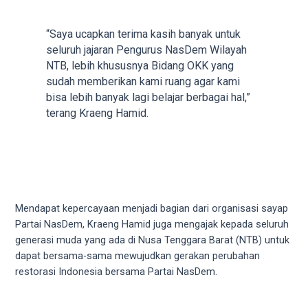
your
favorite
“Saya ucapkan terima kasih banyak untuk
one:
seluruh jajaran Pengurus NasDem Wilayah
amateur
NTB, lebih khususnya Bidang OKK yang
porn
sudah memberikan kami ruang agar kami
videos,
bisa lebih banyak lagi belajar berbagai hal,”
anal,
terang Kraeng Hamid.
big
ass,
blonde,
brunette,
etc.
You
Mendapat kepercayaan menjadi bagian dari organisasi sayap
will
Partai NasDem, Kraeng Hamid juga mengajak kepada seluruh
also
generasi muda yang ada di Nusa Tenggara Barat (NTB) untuk
find
dapat bersama-sama mewujudkan gerakan perubahan
gay
restorasi Indonesia bersama Partai NasDem.
and
transsexual