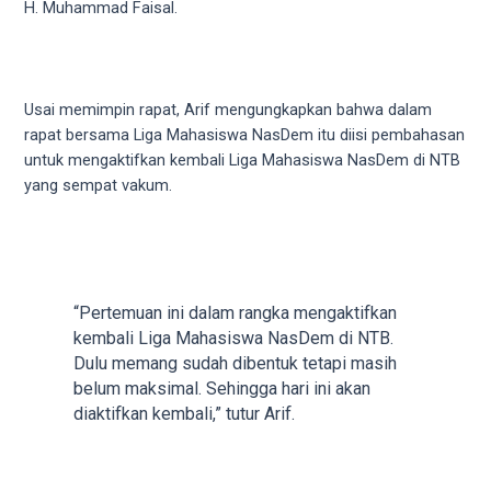
videos
H. Muhammad Faisal.
to
our
website
in
Usai memimpin rapat, Arif mengungkapkan bahwa dalam
several
rapat bersama Liga Mahasiswa NasDem itu diisi pembahasan
different
untuk mengaktifkan kembali Liga Mahasiswa NasDem di NTB
formats.
yang sempat vakum.
18tube
Every
porn
video
you
“Pertemuan ini dalam rangka mengaktifkan
upload
kembali Liga Mahasiswa NasDem di NTB.
will
Dulu memang sudah dibentuk tetapi masih
be
belum maksimal. Sehingga hari ini akan
processed
diaktifkan kembali,” tutur Arif.
in
up
to