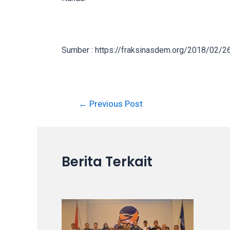
in
up
to
5
Sumber : https://fraksinasdem.org/2018/02/2
working
days.
You
can
←
Previous Post
also
use
our
embed
Berita Terkait
code
to
share
our
porn
videos