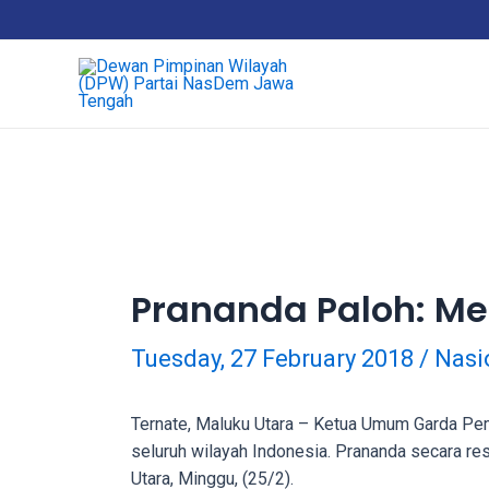
18Tube.tv
is
a
free
hosting
service
for
porn
videos.
You
can
Prananda Paloh: Me
create
your
Tuesday, 27 February 2018
/
Nasi
verified
user
account
Ternate, Maluku Utara – Ketua Umum Garda Pe
to
seluruh wilayah Indonesia. Prananda secara 
upload
Utara, Minggu, (25/2).