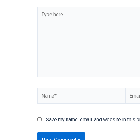
our
categorized
sex
sections
and
choose
your
favorite
one:
amateur
porn
videos,
anal,
big
ass,
Save my name, email, and website in this b
blonde,
brunette,
etc.