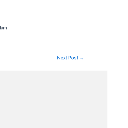
alam
Next Post
→