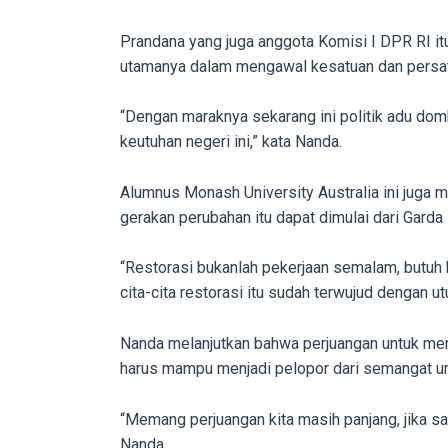
porn
videos
Prandana yang juga anggota Komisi I DPR RI it
to
utamanya dalam mengawal kesatuan dan persat
our
website
“Dengan maraknya sekarang ini politik adu 
in
keutuhan negeri ini,” kata Nanda.
several
different
Alumnus Monash University Australia ini juga
formats.
gerakan perubahan itu dapat dimulai dari Gard
18tube
Every
“Restorasi bukanlah pekerjaan semalam, butuh
porn
cita-cita restorasi itu sudah terwujud dengan ut
video
you
Nanda melanjutkan bahwa perjuangan untuk men
upload
harus mampu menjadi pelopor dari semangat un
will
be
“Memang perjuangan kita masih panjang, jika samp
processed
Nanda.