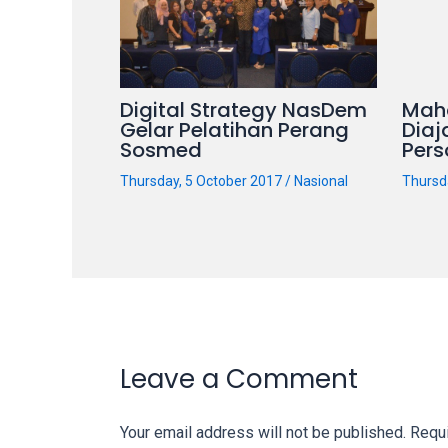
on
other
websites.
On
Digital Strategy NasDem
Mah
18Tube.tv
Gelar Pelatihan Perang
Diaj
you’ll
Sosmed
Pers
also
Thursday, 5 October 2017
/
Nasional
Thursd
find
exclusive
porn
productions
shot
by
ourselves.
Surf
Leave a Comment
around
each
Your email address will not be published.
Requi
of