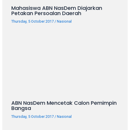
porn
Mahasiswa ABN NasDem Diajarkan
videos
Petakan Persoalan Daerah
in
their
Thursday, 5 October 2017
/
Nasional
corresponding
sections
on
our
website.
Watching
porn
videos
is
completely
free!
ABN NasDem Mencetak Calon Pemimpin
Bangsa
Thursday, 5 October 2017
/
Nasional