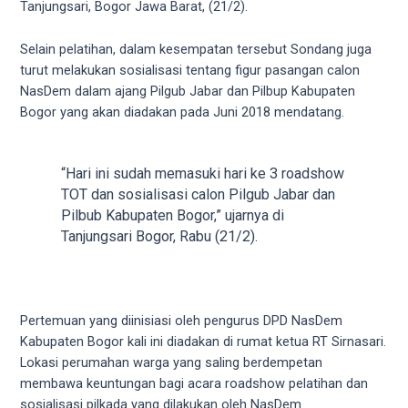
videos
Tanjungsari, Bogor Jawa Barat, (21/2).
to
our
Selain pelatihan, dalam kesempatan tersebut Sondang juga
website
turut melakukan sosialisasi tentang figur pasangan calon
in
NasDem dalam ajang Pilgub Jabar dan Pilbup Kabupaten
several
Bogor yang akan diadakan pada Juni 2018 mendatang.
different
formats.
18tube
“Hari ini sudah memasuki hari ke 3 roadshow
Every
TOT dan sosialisasi calon Pilgub Jabar dan
porn
Pilbub Kabupaten Bogor,” ujarnya di
video
Tanjungsari Bogor, Rabu (21/2).
you
upload
will
be
Pertemuan yang diinisiasi oleh pengurus DPD NasDem
processed
Kabupaten Bogor kali ini diadakan di rumat ketua RT Sirnasari.
in
Lokasi perumahan warga yang saling berdempetan
up
membawa keuntungan bagi acara roadshow pelatihan dan
to
sosialisasi pilkada yang dilakukan oleh NasDem.