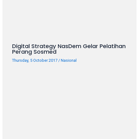
your
favorite
one:
amateur
porn
videos,
Digital Strategy NasDem Gelar Pelatihan
anal,
Perang Sosmed
big
Thursday, 5 October 2017
/
Nasional
ass,
blonde,
brunette,
etc.
You
will
also
find
gay
and
transsexual