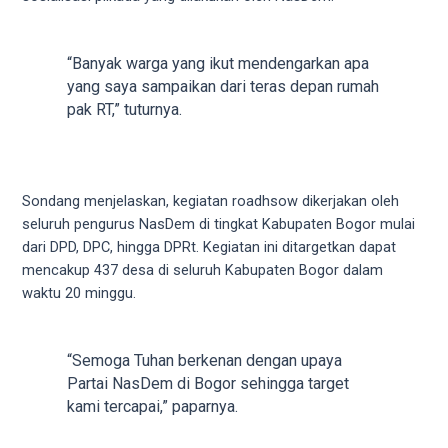
5
working
days.
“Banyak warga yang ikut mendengarkan apa
You
yang saya sampaikan dari teras depan rumah
can
pak RT,” tuturnya.
also
use
our
embed
Sondang menjelaskan, kegiatan roadhsow dikerjakan oleh
code
seluruh pengurus NasDem di tingkat Kabupaten Bogor mulai
to
dari DPD, DPC, hingga DPRt. Kegiatan ini ditargetkan dapat
share
mencakup 437 desa di seluruh Kabupaten Bogor dalam
our
waktu 20 minggu.
porn
videos
on
“Semoga Tuhan berkenan dengan upaya
other
Partai NasDem di Bogor sehingga target
websites.
kami tercapai,” paparnya.
On