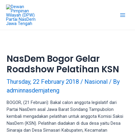
18Tube.tv
is
a
free
hosting
service
for
porn
NasDem Bogor Gelar
videos.
Roadshow Pelatihan KSN
You
can
create
Thursday, 22 February 2018
/
Nasional
/ By
your
adminnasdemjateng
verified
user
BOGOR, (21 Februari): Bakal calon anggota legislatif dari
account
Partai NasDem asal Jawa Barat Sondang Tampubolon
to
kembali mengadakan pelatihan untuk anggota Komisi Saksi
upload
NasDem (KSN). Pelatihan diadakan di dua desa yaitu Desa
porn
Sinaraja dan Desa Sirnasari Kabupaten, Kecamatan