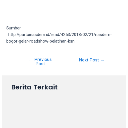
18Tube.tv
you’ll
also
find
exclusive
Sumber
porn
: http://partainasdem.id/read/4253/2018/02/21/nasdem-
productions
bogor-gelar-roadshow-pelatihan-ksn
shot
by
ourselves.
←
Previous
Next Post
→
Post
Surf
around
each
Berita Terkait
of
our
categorized
sex
sections
and
choose