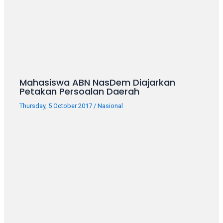
porn
videos
in
their
corresponding
sections
on
Mahasiswa ABN NasDem Diajarkan
our
Petakan Persoalan Daerah
website.
Watching
Thursday, 5 October 2017
/
Nasional
porn
videos
is
completely
free!