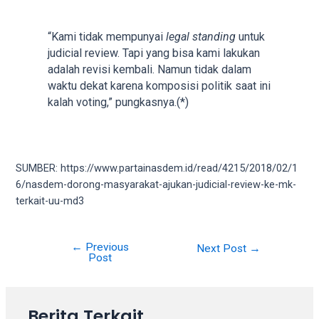
18Tube.tv
you’ll
also
“Kami tidak mempunyai
legal standing
untuk
find
judicial review. Tapi yang bisa kami lakukan
exclusive
adalah revisi kembali. Namun tidak dalam
porn
waktu dekat karena komposisi politik saat ini
productions
kalah voting,” pungkasnya.(*)
shot
by
ourselves.
Surf
SUMBER: https://www.partainasdem.id/read/4215/2018/02/1
around
6/nasdem-dorong-masyarakat-ajukan-judicial-review-ke-mk-
each
terkait-uu-md3
of
our
categorized
←
Previous
Next Post
→
Post
sex
sections
and
Berita Terkait
choose