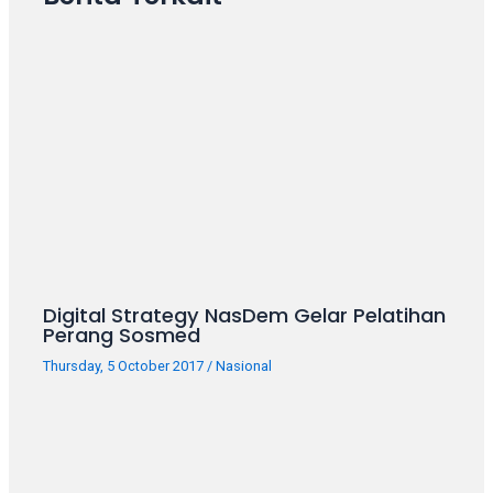
your
favorite
one:
amateur
porn
videos,
anal,
big
ass,
blonde,
brunette,
etc.
Digital Strategy NasDem Gelar Pelatihan
You
Perang Sosmed
will
Thursday, 5 October 2017
/
Nasional
also
find
gay
and
transsexual