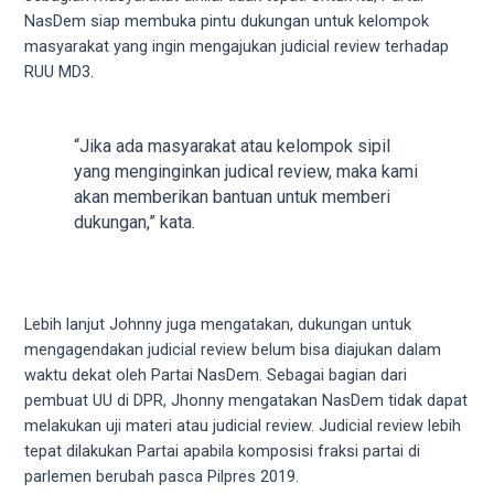
5
NasDem siap membuka pintu dukungan untuk kelompok
working
masyarakat yang ingin mengajukan judicial review terhadap
days.
RUU MD3.
You
can
also
“Jika ada masyarakat atau kelompok sipil
use
yang menginginkan judical review, maka kami
our
akan memberikan bantuan untuk memberi
embed
dukungan,” kata.
code
to
share
our
Lebih lanjut Johnny juga mengatakan, dukungan untuk
porn
mengagendakan judicial review belum bisa diajukan dalam
videos
waktu dekat oleh Partai NasDem. Sebagai bagian dari
on
pembuat UU di DPR, Jhonny mengatakan NasDem tidak dapat
other
melakukan uji materi atau judicial review. Judicial review lebih
websites.
tepat dilakukan Partai apabila komposisi fraksi partai di
On
parlemen berubah pasca Pilpres 2019.