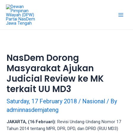
18Tube.tv
is
a
free
hosting
service
for
porn
NasDem Dorong
videos.
Masyarakat Ajukan
You
can
Judicial Review ke MK
create
your
terkait UU MD3
verified
user
Saturday, 17 February 2018
/
Nasional
/ By
account
adminnasdemjateng
to
upload
JAKARTA, (16 Februari):
Revisi Undang-Undang Nomor 17
porn
Tahun 2014 tentang MPR, DPR, DPD, dan DPRD (RUU MD3)