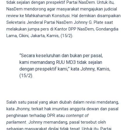
videos
tidak sejalan dengan prespektif Partai NasDem. Untuk itu,
to
NasDem mendorong agar masyarakat mengajukan judicial
our
review ke Mahkahamah Konsitusi. Hal demikian disampaikan
website
Sekretaris Jenderal Partai NasDem Johnny G. Plate saat
in
melakukan jumpa pers di Kantor DPP NasDem, Gondangdia
several
Lama, Cikini, Jakarta, Kamis, (15/2).
different
formats.
18tube
“Secara keseluruhan dan bukan per pasal,
Every
kami memandang RUU MD3 tidak sejalan
porn
dengan prespektif kami,” kata Johnny, Kamis,
video
(15/2).
you
upload
will
be
Salah satu pasal yang akan diubah dalam revisi mendatang,
processed
kata Jhonny, terkait hak imunitas anggota dewan dan pasal
in
penghinaan terhadap DPR atau
contempt of
up
parliament.
Johnny memandang, pasal tersebut oleh
to
sebagian masyarakat dinilai tidak tepat. Untuk itu, Partai