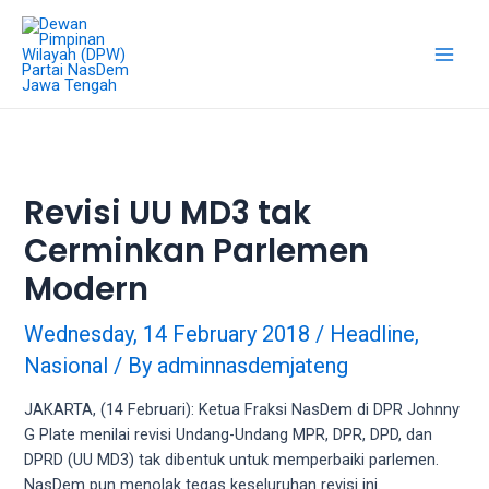
18Tube.tv
is
a
free
hosting
service
for
porn
Revisi UU MD3 tak
videos.
Cerminkan Parlemen
You
can
Modern
create
your
Wednesday, 14 February 2018
/
Headline
,
verified
Nasional
/ By
adminnasdemjateng
user
account
JAKARTA, (14 Februari): Ketua Fraksi NasDem di DPR Johnny
to
G Plate menilai revisi Undang-Undang MPR, DPR, DPD, dan
upload
DPRD (UU MD3) tak dibentuk untuk memperbaiki parlemen.
porn
NasDem pun menolak tegas keseluruhan revisi ini.