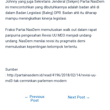
Johnny yang juga Sekretaris Jenderal (Sekjen) Partai NasDem
5
ini mencontohkan yang dibutuhkannya adalah badan ahli di
working
dalam Badan Legislasi (Baleg) DPR. Badan ahli itu diharap
days.
mampu meningkatkan kinerja legislasi.
You
can
Fraksi Partai NasDem memutuskan walk out dalam rapat
also
paripurna pengesahan Revisi UU MD3 menjadi undang-
use
undang. NasDem menilai revisi itu pragmatis demi
our
memuluskan kepentingan kelompok tertentu.
embed
code
to
share
Sumber
our
: http://partainasdem.id/read/4196/2018/02/14/revisi-uu-
porn
md3-tak-cerminkan-parlemen-modern
videos
on
other
←
Previous
Next Post
→
websites.
Post
On