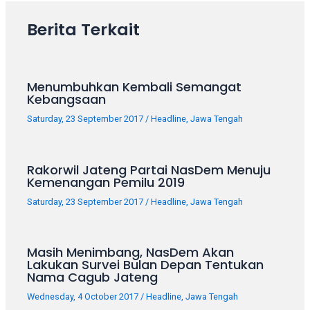
18Tube.tv
you’ll
Berita Terkait
also
find
exclusive
porn
Menumbuhkan Kembali Semangat
productions
Kebangsaan
shot
Saturday, 23 September 2017
/
Headline
,
Jawa Tengah
by
ourselves.
Surf
Rakorwil Jateng Partai NasDem Menuju
around
Kemenangan Pemilu 2019
each
Saturday, 23 September 2017
/
Headline
,
Jawa Tengah
of
our
categorized
Masih Menimbang, NasDem Akan
sex
Lakukan Survei Bulan Depan Tentukan
sections
Nama Cagub Jateng
and
Wednesday, 4 October 2017
/
Headline
,
Jawa Tengah
choose