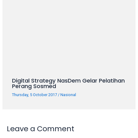
your
favorite
one:
amateur
porn
videos,
anal,
big
ass,
blonde,
brunette,
Digital Strategy NasDem Gelar Pelatihan
etc.
Perang Sosmed
You
Thursday, 5 October 2017
/
Nasional
will
also
find
gay
and
Leave a Comment
transsexual