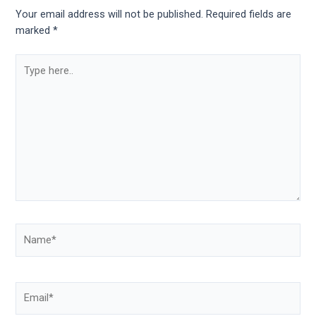
porn
Your email address will not be published.
Required fields are
videos
marked
*
in
their
corresponding
sections
on
our
website.
Watching
porn
videos
is
completely
free!