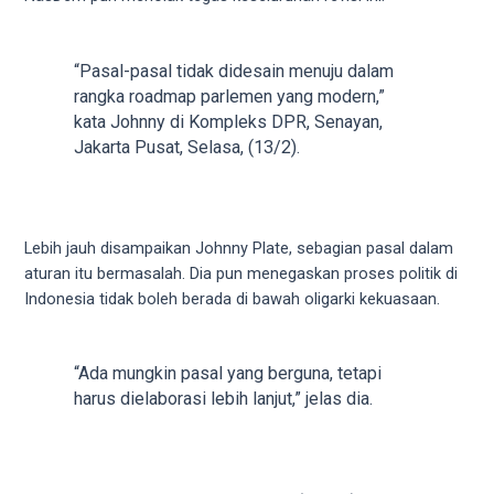
videos
to
our
“Pasal-pasal tidak didesain menuju dalam
website
rangka roadmap parlemen yang modern,”
in
kata Johnny di Kompleks DPR, Senayan,
several
Jakarta Pusat, Selasa, (13/2).
different
formats.
18tube
Every
Lebih jauh disampaikan Johnny Plate, sebagian pasal dalam
porn
aturan itu bermasalah. Dia pun menegaskan proses politik di
video
Indonesia tidak boleh berada di bawah oligarki kekuasaan.
you
upload
will
“Ada mungkin pasal yang berguna, tetapi
be
harus dielaborasi lebih lanjut,” jelas dia.
processed
in
up
to