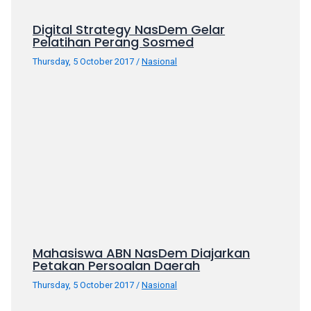
your
Digital Strategy NasDem Gelar
favorite
Pelatihan Perang Sosmed
one:
amateur
Thursday, 5 October 2017
/
Nasional
porn
videos,
anal,
big
ass,
blonde,
brunette,
etc.
You
will
also
Mahasiswa ABN NasDem Diajarkan
find
Petakan Persoalan Daerah
gay
and
Thursday, 5 October 2017
/
Nasional
transsexual