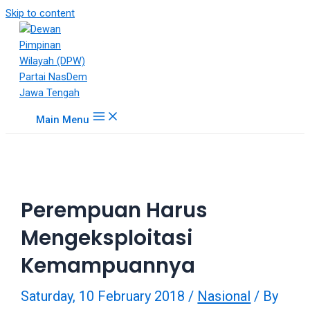
18Tube.tv
Skip to content
is
a
free
hosting
service
for
Main Menu
porn
videos.
You
can
create
Perempuan Harus
your
verified
Mengeksploitasi
user
account
Kemampuannya
to
upload
Saturday, 10 February 2018
/
Nasional
/ By
porn