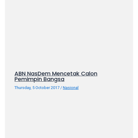
porn
videos
in
their
corresponding
sections
on
our
website.
Watching
ABN NasDem Mencetak Calon
porn
Pemimpin Bangsa
videos
is
Thursday, 5 October 2017
/
Nasional
completely
free!