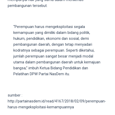
5
pembangunan tersebut.
working
days.
You
“Perempuan harus mengeksploitasi segala
can
kemampuan yang dimiliki dalam bidang politik,
also
hukum, pendidikan, ekonomi dan sosial, demi
use
pembangunan daerah, dengan tetap menyadari
our
kodratnya sebagai perempuan. Seperti diketahui,
embed
jumlah perempuan sangat besar menjadi modal
code
utama dalam pembangunan daerah untuk kemajuan
to
bangsa,” imbuh Ketua Bidang Pendidikan dan
share
Pelatihan DPW Partai NasDem itu.
our
porn
videos
on
sumber :
other
http://partainasdem.id/read/4167/2018/02/09/perempuan-
websites.
harus-mengeksploitasi-kemampuannya
On