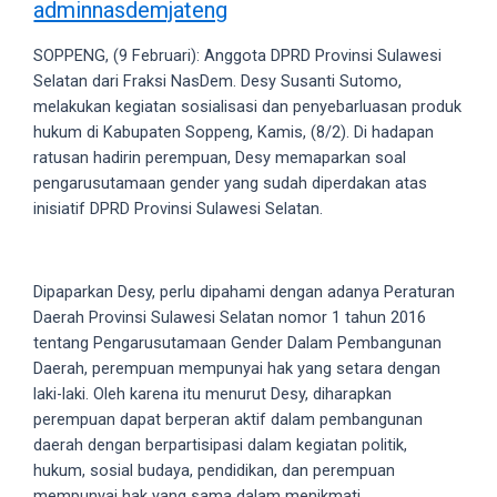
adminnasdemjateng
videos
to
SOPPENG, (9 Februari): Anggota DPRD Provinsi Sulawesi
our
Selatan dari Fraksi NasDem. Desy Susanti Sutomo,
website
melakukan kegiatan sosialisasi dan penyebarluasan produk
in
hukum di Kabupaten Soppeng, Kamis, (8/2). Di hadapan
several
ratusan hadirin perempuan, Desy memaparkan soal
different
pengarusutamaan gender yang sudah diperdakan atas
formats.
inisiatif DPRD Provinsi Sulawesi Selatan.
18tube
Every
porn
video
Dipaparkan Desy, perlu dipahami dengan adanya Peraturan
you
Daerah Provinsi Sulawesi Selatan nomor 1 tahun 2016
upload
tentang Pengarusutamaan Gender Dalam Pembangunan
will
Daerah, perempuan mempunyai hak yang setara dengan
be
laki-laki. Oleh karena itu menurut Desy, diharapkan
processed
perempuan dapat berperan aktif dalam pembangunan
in
daerah dengan berpartisipasi dalam kegiatan politik,
up
hukum, sosial budaya, pendidikan, dan perempuan
to
mempunyai hak yang sama dalam menikmati