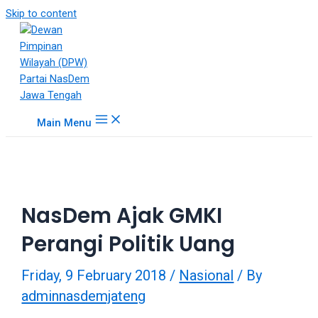
18Tube.tv
Skip to content
is
a
free
hosting
service
for
Main Menu
porn
videos.
You
can
create
NasDem Ajak GMKI
your
verified
Perangi Politik Uang
user
account
Friday, 9 February 2018
/
Nasional
/ By
to
upload
adminnasdemjateng
porn