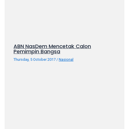
porn
videos
in
their
corresponding
sections
on
ABN NasDem Mencetak Calon
our
Pemimpin Bangsa
website.
Thursday, 5 October 2017
/
Nasional
Watching
porn
videos
is
completely
free!