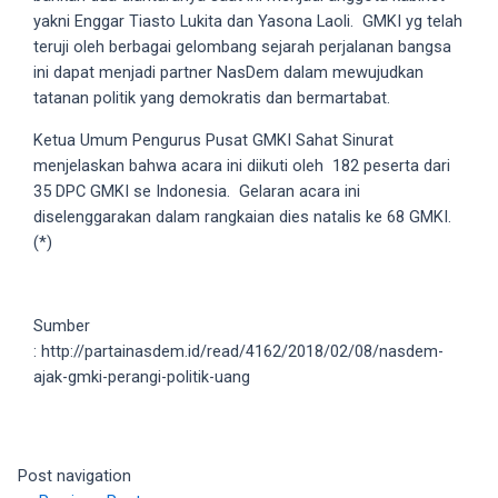
yakni Enggar Tiasto Lukita dan Yasona Laoli. GMKI yg telah
5
teruji oleh berbagai gelombang sejarah perjalanan bangsa
working
ini dapat menjadi partner NasDem dalam mewujudkan
days.
tatanan politik yang demokratis dan bermartabat.
You
can
Ketua Umum Pengurus Pusat GMKI Sahat Sinurat
also
menjelaskan bahwa acara ini diikuti oleh 182 peserta dari
use
35 DPC GMKI se Indonesia. Gelaran acara ini
our
diselenggarakan dalam rangkaian dies natalis ke 68 GMKI.
embed
(*)
code
to
share
Sumber
our
: http://partainasdem.id/read/4162/2018/02/08/nasdem-
porn
ajak-gmki-perangi-politik-uang
videos
on
other
websites.
Post navigation
On