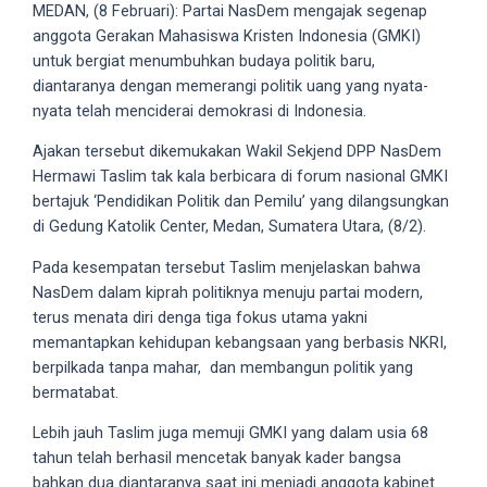
videos
MEDAN, (8 Februari): Partai NasDem mengajak segenap
to
anggota Gerakan Mahasiswa Kristen Indonesia (GMKI)
our
untuk bergiat menumbuhkan budaya politik baru,
website
diantaranya dengan memerangi politik uang yang nyata-
in
nyata telah menciderai demokrasi di Indonesia.
several
Ajakan tersebut dikemukakan Wakil Sekjend DPP NasDem
different
Hermawi Taslim tak kala berbicara di forum nasional GMKI
formats.
bertajuk ‘Pendidikan Politik dan Pemilu’ yang dilangsungkan
18tube
di Gedung Katolik Center, Medan, Sumatera Utara, (8/2).
Every
porn
Pada kesempatan tersebut Taslim menjelaskan bahwa
video
NasDem dalam kiprah politiknya menuju partai modern,
you
terus menata diri denga tiga fokus utama yakni
upload
memantapkan kehidupan kebangsaan yang berbasis NKRI,
will
berpilkada tanpa mahar, dan membangun politik yang
be
bermatabat.
processed
Lebih jauh Taslim juga memuji GMKI yang dalam usia 68
in
tahun telah berhasil mencetak banyak kader bangsa
up
bahkan dua diantaranya saat ini menjadi anggota kabinet
to