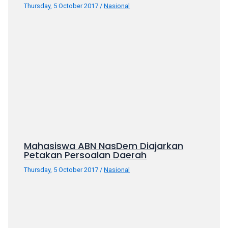
Thursday, 5 October 2017
/
Nasional
your
favorite
one:
amateur
porn
videos,
anal,
big
ass,
blonde,
brunette,
etc.
Mahasiswa ABN NasDem Diajarkan
You
Petakan Persoalan Daerah
will
Thursday, 5 October 2017
/
Nasional
also
find
gay
and
transsexual