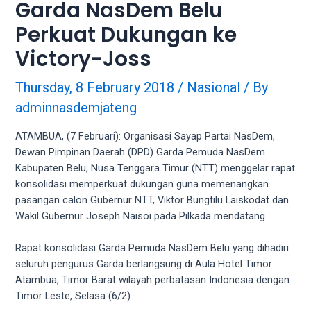
videos
Garda NasDem Belu
to
Perkuat Dukungan ke
our
website
Victory-Joss
in
several
Thursday, 8 February 2018
/
Nasional
/ By
different
adminnasdemjateng
formats.
18tube
ATAMBUA, (7 Februari): Organisasi Sayap Partai NasDem,
Every
Dewan Pimpinan Daerah (DPD) Garda Pemuda NasDem
porn
Kabupaten Belu, Nusa Tenggara Timur (NTT) menggelar rapat
video
konsolidasi memperkuat dukungan guna memenangkan
you
pasangan calon Gubernur NTT, Viktor Bungtilu Laiskodat dan
upload
Wakil Gubernur Joseph Naisoi pada Pilkada mendatang.
will
be
Rapat konsolidasi Garda Pemuda NasDem Belu yang dihadiri
processed
seluruh pengurus Garda berlangsung di Aula Hotel Timor
in
Atambua, Timor Barat wilayah perbatasan Indonesia dengan
up
Timor Leste, Selasa (6/2).
to