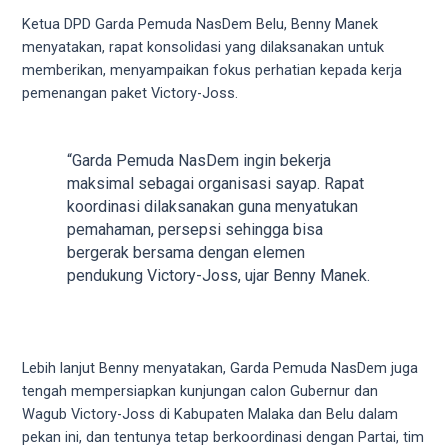
5
Ketua DPD Garda Pemuda NasDem Belu, Benny Manek
working
menyatakan, rapat konsolidasi yang dilaksanakan untuk
days.
memberikan, menyampaikan fokus perhatian kepada kerja
You
pemenangan paket Victory-Joss.
can
also
use
“Garda Pemuda NasDem ingin bekerja
our
maksimal sebagai organisasi sayap. Rapat
embed
koordinasi dilaksanakan guna menyatukan
code
pemahaman, persepsi sehingga bisa
to
bergerak bersama dengan elemen
share
pendukung Victory-Joss, ujar Benny Manek.
our
porn
videos
on
Lebih lanjut Benny menyatakan, Garda Pemuda NasDem juga
other
tengah mempersiapkan kunjungan calon Gubernur dan
websites.
Wagub Victory-Joss di Kabupaten Malaka dan Belu dalam
On
pekan ini, dan tentunya tetap berkoordinasi dengan Partai, tim