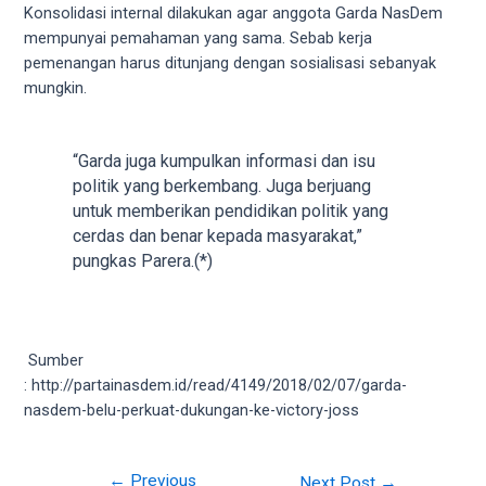
porn
Konsolidasi internal dilakukan agar anggota Garda NasDem
videos
mempunyai pemahaman yang sama. Sebab kerja
in
pemenangan harus ditunjang dengan sosialisasi sebanyak
their
mungkin.
corresponding
sections
on
“Garda juga kumpulkan informasi dan isu
our
politik yang berkembang. Juga berjuang
website.
untuk memberikan pendidikan politik yang
Watching
cerdas dan benar kepada masyarakat,”
porn
pungkas Parera.(*)
videos
is
completely
free!
Sumber
: http://partainasdem.id/read/4149/2018/02/07/garda-
nasdem-belu-perkuat-dukungan-ke-victory-joss
←
Previous
Next Post
→