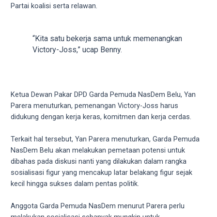
18Tube.tv
Partai koalisi serta relawan.
you’ll
also
find
“Kita satu bekerja sama untuk memenangkan
exclusive
Victory-Joss,” ucap Benny.
porn
productions
shot
by
Ketua Dewan Pakar DPD Garda Pemuda NasDem Belu, Yan
ourselves.
Parera menuturkan, pemenangan Victory-Joss harus
Surf
didukung dengan kerja keras, komitmen dan kerja cerdas.
around
each
Terkait hal tersebut, Yan Parera menuturkan, Garda Pemuda
of
NasDem Belu akan melakukan pemetaan potensi untuk
our
dibahas pada diskusi nanti yang dilakukan dalam rangka
categorized
sosialisasi figur yang mencakup latar belakang figur sejak
sex
kecil hingga sukses dalam pentas politik.
sections
and
Anggota Garda Pemuda NasDem menurut Parera perlu
choose