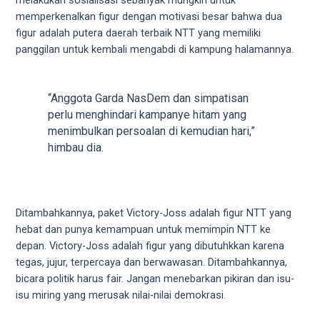
melakukan sosialisasi sebanyak mungkin untuk
your
memperkenalkan figur dengan motivasi besar bahwa dua
favorite
figur adalah putera daerah terbaik NTT yang memiliki
one:
panggilan untuk kembali mengabdi di kampung halamannya.
amateur
porn
videos,
“Anggota Garda NasDem dan simpatisan
anal,
perlu menghindari kampanye hitam yang
big
menimbulkan persoalan di kemudian hari,”
ass,
himbau dia.
blonde,
brunette,
etc.
You
Ditambahkannya, paket Victory-Joss adalah figur NTT yang
will
hebat dan punya kemampuan untuk memimpin NTT ke
also
depan. Victory-Joss adalah figur yang dibutuhkkan karena
find
tegas, jujur, terpercaya dan berwawasan. Ditambahkannya,
gay
bicara politik harus fair. Jangan menebarkan pikiran dan isu-
and
isu miring yang merusak nilai-nilai demokrasi.
transsexual