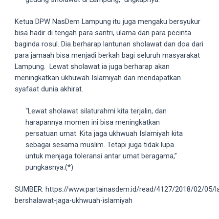
porn
videos
Ketua DPW NasDem Lampung itu juga mengaku bersyukur
in
bisa hadir di tengah para santri, ulama dan para pecinta
their
baginda rosul. Dia berharap lantunan sholawat dan doa dari
corresponding
para jamaah bisa menjadi berkah bagi seluruh masyarakat
sections
Lampung. Lewat sholawat ia juga berharap akan
on
meningkatkan ukhuwah Islamiyah dan mendapatkan
our
syafaat dunia akhirat.
website.
Watching
“Lewat sholawat silaturahmi kita terjalin, dan
porn
harapannya momen ini bisa meningkatkan
videos
persatuan umat. Kita jaga ukhwuah Islamiyah kita
is
sebagai sesama muslim. Tetapi juga tidak lupa
completely
untuk menjaga toleransi antar umat beragama,”
free!
pungkasnya.(*)
SUMBER: https://www.partainasdem.id/read/4127/2018/02/05/
bershalawat-jaga-ukhwuah-islamiyah