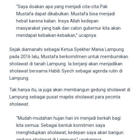
“Saya doakan apa yang menjadi cita-cita Pak
your
Mustafa dapat dikabulkan. Mustafa bisa menjadi
favorite
hebat karena kalian. Insya Allah kedepan
one:
masyarakat yang baik dan calon gubernur kita akan
amateur
mendapat kebaikan-kebaikan,” ucapnya.
porn
videos,
Sejak diamanahi sebagai Ketua Syekher Mania Lampung
anal,
pada 2016 lalu, Mustafa berkomitmen untuk membumikan
big
sholawat di tanah Lampung. Ia berjanji akan menjadikan
ass,
sholawat bersama Habib Syech sebagai agenda rutin di
blonde,
Lampung.
brunette,
etc.
Tak hanya itu, ia juga akan membangun gedung sholawat di
You
Lampung sebagai pusat majelis sholawat para pecinta
will
sholawat.
also
find
“Mudah-mudahan hujan hari ini menjadi berkah bagi
gay
kita semua. Sebagai bentuk komitmen saya
and
menghidupkan sholawat, kedepan saya akan bangun
transsexual
gedung sholawat di Lampung,” ungkapnya.