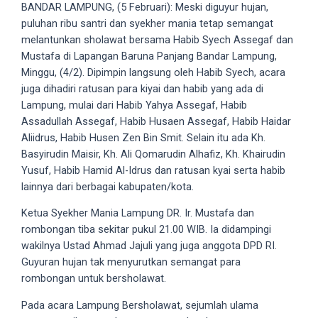
videos
BANDAR LAMPUNG, (5 Februari): Meski diguyur hujan,
to
puluhan ribu santri dan syekher mania tetap semangat
our
melantunkan sholawat bersama Habib Syech Assegaf dan
website
Mustafa di Lapangan Baruna Panjang Bandar Lampung,
in
Minggu, (4/2). Dipimpin langsung oleh Habib Syech, acara
several
juga dihadiri ratusan para kiyai dan habib yang ada di
different
Lampung, mulai dari Habib Yahya Assegaf, Habib
formats.
Assadullah Assegaf, Habib Husaen Assegaf, Habib Haidar
18tube
Aliidrus, Habib Husen Zen Bin Smit. Selain itu ada Kh.
Every
Basyirudin Maisir, Kh. Ali Qomarudin Alhafiz, Kh. Khairudin
porn
Yusuf, Habib Hamid Al-Idrus dan ratusan kyai serta habib
video
lainnya dari berbagai kabupaten/kota.
you
Ketua Syekher Mania Lampung DR. Ir. Mustafa dan
upload
rombongan tiba sekitar pukul 21.00 WIB. Ia didampingi
will
wakilnya Ustad Ahmad Jajuli yang juga anggota DPD RI.
be
Guyuran hujan tak menyurutkan semangat para
processed
rombongan untuk bersholawat.
in
up
Pada acara Lampung Bersholawat, sejumlah ulama
to