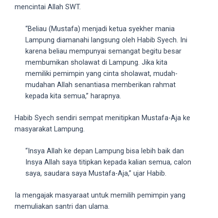
18Tube.tv
mencintai Allah SWT.
you’ll
also
“Beliau (Mustafa) menjadi ketua syekher mania
find
Lampung diamanahi langsung oleh Habib Syech. Ini
exclusive
karena beliau mempunyai semangat begitu besar
porn
membumikan sholawat di Lampung. Jika kita
productions
memiliki pemimpin yang cinta sholawat, mudah-
shot
mudahan Allah senantiasa memberikan rahmat
by
kepada kita semua,” harapnya.
ourselves.
Surf
Habib Syech sendiri sempat menitipkan Mustafa-Aja ke
around
masyarakat Lampung.
each
of
“Insya Allah ke depan Lampung bisa lebih baik dan
our
Insya Allah saya titipkan kepada kalian semua, calon
categorized
saya, saudara saya Mustafa-Aja,” ujar Habib.
sex
sections
Ia mengajak masyaraat untuk memilih pemimpin yang
and
memuliakan santri dan ulama.
choose