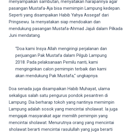
menyampaikan sambutan, menyatakan harapannya agar
5
pasangan Mustafa-Aja bisa memimpin Lampung kedepan.
working
Seperti yang disampaikan Habib Yahya Assegaf dari
days.
Pringsewu. Ia menyatakan siap mendoakan dan
You
mendukung pasangan Mustafa-Ahmad Jajuli dalam Pilkada
can
Juni mendatang.
also
use
“Doa kami Insya Allah mengiringi perjalanan dan
our
perjuangan Pak Mustafa dalam Pilgub Lampung
embed
2018. Pada pelaksanaan Pemilu nanti, kami
code
menginginkan calon pemimpin terbaik dan kami
to
akan mendukung Pak Mustafa,” ungkapnya.
share
our
Doa senada juga disampaikan Habib Muhayat, ulama
porn
sekaligus salah satu pengurus pondok pesantren di
videos
Lampung. Dia berharap tokoh yang nantinya memimpin
on
Lampung adalah sosok yang mencintai sholawat. Ia juga
other
mengajak masyarakat agar memilih pemimpin yang
websites.
mencintai sholawat. Menurutnya orang yang mencintai
On
sholawat berarti mencintai rasulullah yang juga berarti