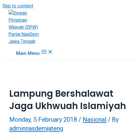
18Tube.tv
Skip to content
is
a
free
hosting
service
for
Main Menu
porn
videos.
You
can
create
Lampung Bershalawat
your
verified
Jaga Ukhwuah Islamiyah
user
account
Monday, 5 February 2018
/
Nasional
/ By
to
upload
adminnasdemjateng
porn