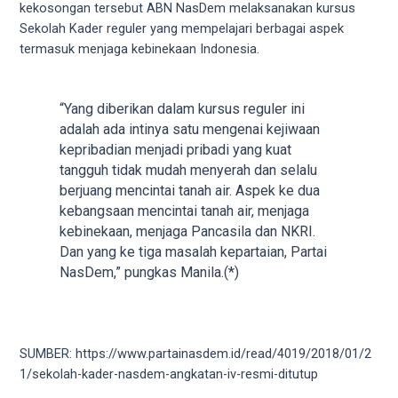
18Tube.tv
kekosongan tersebut ABN NasDem melaksanakan kursus
you’ll
Sekolah Kader reguler yang mempelajari berbagai aspek
also
termasuk menjaga kebinekaan Indonesia.
find
exclusive
porn
“Yang diberikan dalam kursus reguler ini
productions
adalah ada intinya satu mengenai kejiwaan
shot
kepribadian menjadi pribadi yang kuat
by
tangguh tidak mudah menyerah dan selalu
ourselves.
berjuang mencintai tanah air. Aspek ke dua
Surf
kebangsaan mencintai tanah air, menjaga
around
kebinekaan, menjaga Pancasila dan NKRI.
each
Dan yang ke tiga masalah kepartaian, Partai
of
NasDem,” pungkas Manila.(*)
our
categorized
sex
sections
SUMBER: https://www.partainasdem.id/read/4019/2018/01/2
and
1/sekolah-kader-nasdem-angkatan-iv-resmi-ditutup
choose