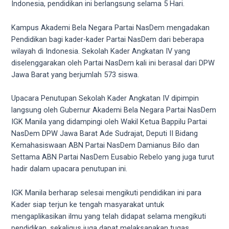
videos
Indonesia, pendidikan ini berlangsung selama 5 Hari.
to
our
Kampus Akademi Bela Negara Partai NasDem mengadakan
website
Pendidikan bagi kader-kader Partai NasDem dari beberapa
in
wilayah di Indonesia. Sekolah Kader Angkatan IV yang
several
diselenggarakan oleh Partai NasDem kali ini berasal dari DPW
different
Jawa Barat yang berjumlah 573 siswa.
formats.
18tube
Upacara Penutupan Sekolah Kader Angkatan IV dipimpin
Every
langsung oleh Gubernur Akademi Bela Negara Partai NasDem
porn
IGK Manila yang didampingi oleh Wakil Ketua Bappilu Partai
video
NasDem DPW Jawa Barat Ade Sudrajat, Deputi II Bidang
you
Kemahasiswaan ABN Partai NasDem Damianus Bilo dan
upload
Settama ABN Partai NasDem Eusabio Rebelo yang juga turut
will
hadir dalam upacara penutupan ini.
be
processed
IGK Manila berharap selesai mengikuti pendidikan ini para
in
Kader siap terjun ke tengah masyarakat untuk
up
mengaplikasikan ilmu yang telah didapat selama mengikuti
to
pendidikan, sekaligus juga dapat melaksanakan tugas