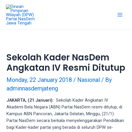
18Tube.tv
is
a
free
hosting
service
for
porn
Sekolah Kader NasDem
videos.
Angkatan IV Resmi Ditutup
You
can
create
Monday, 22 January 2018
/
Nasional
/ By
your
adminnasdemjateng
verified
user
JAKARTA, (21 Januari):
Sekolah Kader Angkatan IV
account
Akademi Bela Negara (ABN) Partai NasDem resmi ditutup, di
to
Kampus ABN Pancoran, Jakarta Selatan, Minggu, (21/1).
upload
Partai NasDem secara berkala menyelenggarakan Pendidikan
porn
bagi Kader-kader partai yang berada di seluruh DPW se-