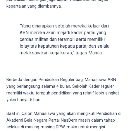
5
kepartaian yang diembannya.
working
days.
You
“Yang diharapkan setelah mereka keluar dari
can
ABN mereka akan mejadi kader partai yang
also
cerdas militan dan terampil serta memiliki
use
lolayitas kepatuhan kepada partai dan selalu
our
melaksanakan kerja keras,” tegas Manila.
embed
code
to
share
Berbeda dengan Pendidikan Reguler bagi Mahasiswa ABN
our
yang berlangsung selama 4 bulan, Sekolah Kader reguler
porn
memiliki waktu tempuh pendidikan yang relatif lebih singkat
videos
yakni hanya 5 hari.
on
other
Saat ini Calon Mahasiswa yang akan mengikuti Pendidikan di
websites.
Akademi Bela Negara Partai NasDem masih dalam tahap
On
seleksi di masing-masing DPW, maka untuk mengisi