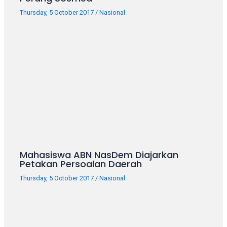
porn
videos
Thursday, 5 October 2017
/
Nasional
in
their
corresponding
sections
on
our
website.
Watching
porn
videos
is
completely
Mahasiswa ABN NasDem Diajarkan
Petakan Persoalan Daerah
free!
Thursday, 5 October 2017
/
Nasional