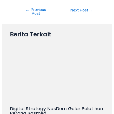
your
favorite
←
Previous
Next Post
→
Post
one:
amateur
porn
Berita Terkait
videos,
anal,
big
ass,
blonde,
brunette,
etc.
You
will
also
find
gay
and
Digital Strategy NasDem Gelar Pelatihan
transsexual
Perang Sosmed