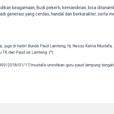
idikan keagamaan, Budi pekerti, kemandirian, bisa ditanam
di generasi yang cerdas, handal dan berkarakter, serta m
afa, juga di hadiri Bunda Paud Lamteng, Hj. Nessy Kalvia Mustaf
u TK dan Paud se Lamteng. (*)
3993/2018/01/17/mustafa-umrohkan-guru-paud-lampung-tengah