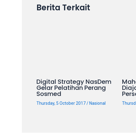
Berita Terkait
our
categorized
sex
sections
and
choose
your
favorite
one:
amateur
Digital Strategy NasDem
Mah
porn
Gelar Pelatihan Perang
Diaj
videos,
Sosmed
Pers
anal,
Thursday, 5 October 2017
/
Nasional
Thursd
big
ass,
blonde,
brunette,
etc.