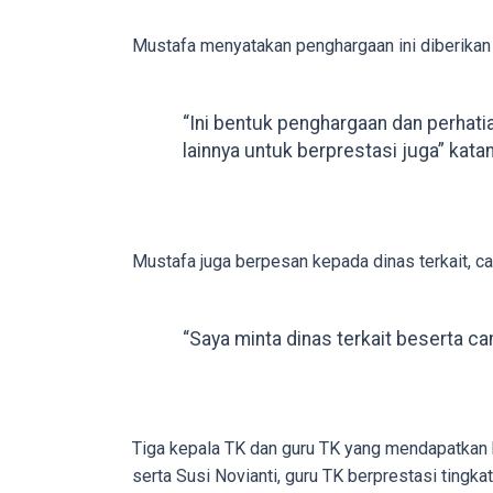
porn
videos
Mustafa menyatakan penghargaan ini diberikan 
to
our
“Ini bentuk penghargaan dan perhati
website
lainnya untuk berprestasi juga” kata
in
several
different
formats.
Mustafa juga berpesan kepada dinas terkait,
18tube
Every
porn
“Saya minta dinas terkait beserta 
video
you
upload
will
Tiga kepala TK dan guru TK yang mendapatkan h
be
serta Susi Novianti, guru TK berprestasi tingk
processed