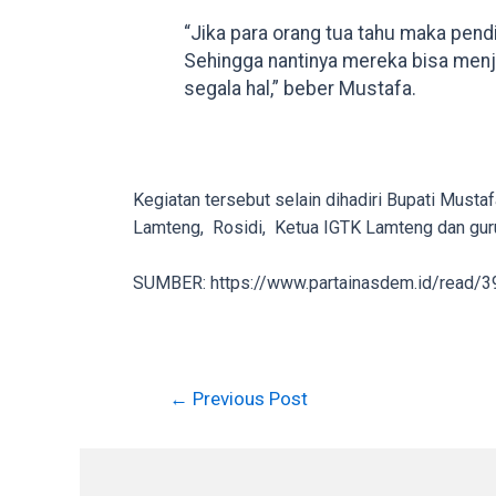
on
“Jika para orang tua tahu maka pend
other
Sehingga nantinya mereka bisa menja
websites.
segala hal,” beber Mustafa.
On
18Tube.tv
you’ll
also
Kegiatan tersebut selain dihadiri Bupati Must
find
Lamteng, Rosidi, Ketua IGTK Lamteng dan gur
exclusive
porn
SUMBER: https://www.partainasdem.id/read/
productions
shot
by
ourselves.
Post
←
Previous Post
Surf
navigation
around
each
of