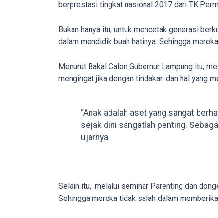
berprestasi tingkat nasional 2017 dari TK Pe
in
up
Bukan hanya itu, untuk mencetak generasi berk
to
dalam mendidik buah hatinya. Sehingga mereka
5
working
Menurut Bakal Calon Gubernur Lampung itu, me
days.
mengingat jika dengan tindakan dan hal yang 
You
can
also
“Anak adalah aset yang sangat berh
use
sejak dini sangatlah penting. Sebaga
our
ujarnya.
embed
code
to
share
Selain itu, melalui seminar Parenting dan dong
our
Sehingga mereka tidak salah dalam memberika
porn
videos