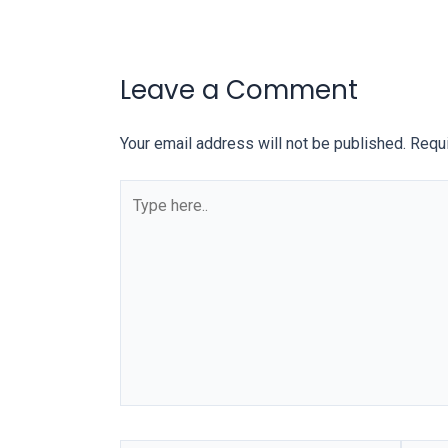
You
will
also
Leave a Comment
find
gay
Your email address will not be published.
Requi
and
transsexual
Type
porn
here..
videos
in
their
corresponding
sections
on
our
website.
Watching
porn