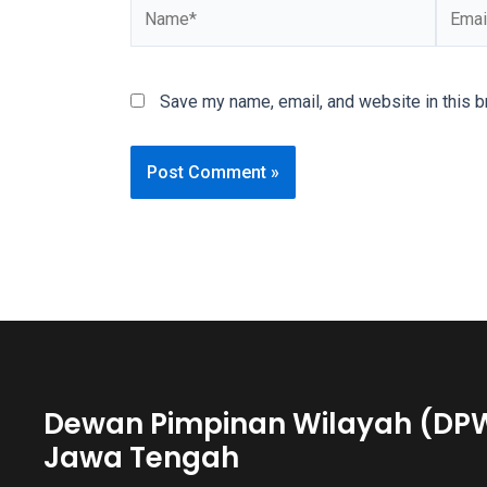
Name*
Email*
videos
is
completely
Save my name, email, and website in this b
free!
Dewan Pimpinan Wilayah (DP
Jawa Tengah