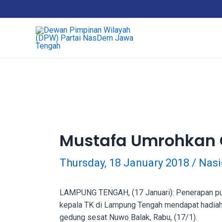
Skip
18Tube.tv
to
is
content
a
free
hosting
service
for
porn
videos.
You
can
Mustafa Umrohkan
create
your
Thursday, 18 January 2018
/
Nasi
verified
user
account
LAMPUNG TENGAH, (17 Januari): Penerapan puni
to
kepala TK di Lampung Tengah mendapat hadiah 
upload
gedung sesat Nuwo Balak, Rabu, (17/1).