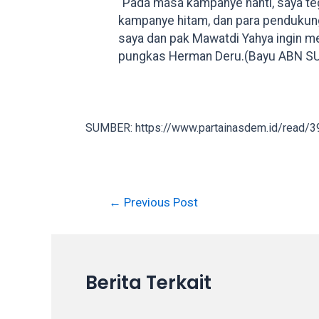
“Pada masa kampanye nanti, saya te
on
kampanye hitam, dan para pendukun
other
saya dan pak Mawatdi Yahya ingin me
websites.
pungkas Herman Deru.(Bayu ABN S
On
18Tube.tv
you’ll
also
SUMBER: https://www.partainasdem.id/read/
find
exclusive
porn
productions
Post
←
Previous Post
shot
navigation
by
ourselves.
Surf
Berita Terkait
around
each
of