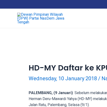
Skip
18Tube.tv
to
is
content
a
free
hosting
service
for
porn
videos.
You
can
HD-MY Daftar ke KP
create
your
Wednesday, 10 January 2018
/
Na
verified
user
account
PALEMBANG, (9 Januari)
: Sebelum melakukan
to
Herman Deru-Mawardi Yahya (HD-MY) melakukan
upload
Jalan Ratu, Palembang, Selasa (9/1).