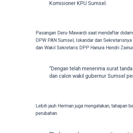
Komisioner KPU Sumsel.
in
up
to
5
Pasangan Deru-Mawardi saat mendaftar dida
working
DPW PAN Sumsel, Iskandar dan Sekretarisnya U
days.
dan Wakil Sekretaris DPP Hanura Hendri Zainud
You
can
also
“Dengan telah menerima surat tanda 
use
dan calon wakil gubernur Sumsel pe
our
embed
code
to
Lebih jauh Herman juga mengatakan, tahapan be
share
perubahan.
our
porn
videos