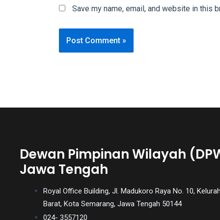
Save my name, email, and website in this b
videos
is
completely
free!
Dewan Pimpinan Wilayah (DP
Jawa Tengah
Royal Office Building, Jl. Madukoro Raya No. 10, Kel
Barat, Kota Semarang, Jawa Tengah 50144
024- 3557120