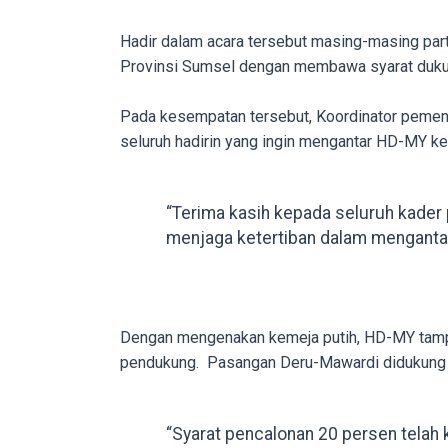
porn
videos
Hadir dalam acara tersebut masing-masing par
to
Provinsi Sumsel dengan membawa syarat duku
our
website
Pada kesempatan tersebut, Koordinator peme
in
seluruh hadirin yang ingin mengantar HD-MY k
several
different
“Terima kasih kepada seluruh kader
formats.
menjaga ketertiban dalam menganta
18tube
Every
porn
video
Dengan mengenakan kemeja putih, HD-MY tampak
you
pendukung. Pasangan Deru-Mawardi didukung ti
upload
will
be
“Syarat pencalonan 20 persen telah k
processed