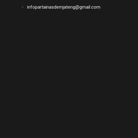
infopartainasdemjateng@gmail.com