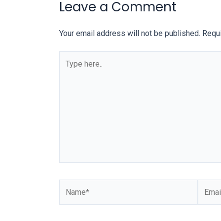
Leave a Comment
You
will
Your email address will not be published.
Requi
also
find
Type
gay
here..
and
transsexual
porn
videos
in
their
corresponding
sections
on
our
Name*
Email*
website.
Watching
porn