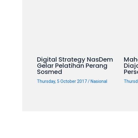
our
categorized
sex
sections
and
choose
your
Digital Strategy NasDem
Mah
favorite
Gelar Pelatihan Perang
Diaj
one:
Sosmed
Pers
amateur
Thursday, 5 October 2017
/
Nasional
Thursd
porn
videos,
anal,
big
ass,
blonde,
brunette,
etc.