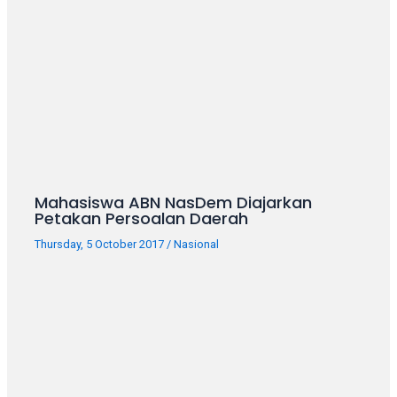
your
favorite
one:
amateur
porn
videos,
anal,
big
ass,
blonde,
Mahasiswa ABN NasDem Diajarkan
brunette,
Petakan Persoalan Daerah
etc.
Thursday, 5 October 2017
/
Nasional
You
will
also
find
gay
and
transsexual