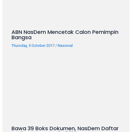
porn
videos
in
their
corresponding
ABN NasDem Mencetak Calon Pemimpin
sections
Bangsa
on
Thursday, 5 October 2017
/
Nasional
our
website.
Watching
porn
videos
is
completely
free!
Bawa 39 Boks Dokumen, NasDem Daftar