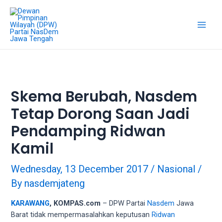
18Tube.tv
is
a
free
hosting
service
for
porn
Skema Berubah, Nasdem
videos.
Tetap Dorong Saan Jadi
You
can
Pendamping Ridwan
create
your
Kamil
verified
user
Wednesday, 13 December 2017
/
Nasional
/
account
By
nasdemjateng
to
upload
KARAWANG
, KOMPAS.com
– DPW Partai
Nasdem
Jawa
porn
Barat tidak mempermasalahkan keputusan
Ridwan