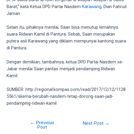
5
Barat,” kata Ketua DPD Partai Nasdem
Karawang
, Dian Fahrud
working
Jaman.
days.
You
Selain itu, pihaknya menilai, Saan bisa menutup lemahnya
can
suara Ridwan Kamil di Pantura. Sebab, Saan merupakan
also
putera asli Karawang yang diklaim mempunyai kantong suara
use
di Pantura.
our
embed
Dengan demikian, tambahnya, ketua DPD Partai Nasdem se-
code
Jabar menilai Saan pantas menjadi pendamping Ridwan
to
Kamil.
share
our
SUMBER: http://regional.kompas.com/read/2017/12/12/1128
porn
5561/skema-berubah-nasdem-tetap-dorong-saan-jadi-
videos
pendamping-ridwan-kamil
on
other
websites.
←
Previous
Next Post
→
Post
On