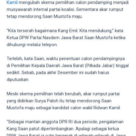
videos
Kamil
mengubah skema pemilihan calon pendamping menjadi
to
musyawarah internal partai koalisi. Sementara akar rumput
our
tetap mendorong Saan Mustofa maju.
website
in
“Kita terserah bagaimana Kang Emil. Kita mendukung,” kata
several
Ketua DPW Partai Nasdem Jawa Barat Saan Mustofa ketika
different
dihubungi melalui telepon.
formats.
18tube
Terlebih, kata Saan, waktu penentuan calon pendampingnya
Every
di Pemilihan Kepala Daerah Jawa Barat (Pilkada Jabar) tinggal
porn
sedikit. Sebab, pada akhir Desember ini sudah harus
video
diputuskan.
you
upload
Meski skema pemilihan telah berubah, akar rumput partai
will
yang didirikan Surya Paloh itu tetap mendorong Saan
be
Mustofa maju sebagai kandidat calon wakil Ridwan Kamil.
processed
in
“Sebagai mantan anggota DPR RI dua periode, pengalaman
up
Kang Saan patut dipertimbangkan. Apalagi sebagai ketua
to
DPW Jawa Barat ia rutin bergerak di wilayah-wilayah di Jawa