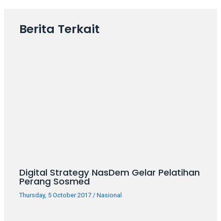
18Tube.tv
you’ll
also
Berita Terkait
find
exclusive
porn
productions
shot
by
ourselves.
Surf
around
each
of
our
categorized
Digital Strategy NasDem Gelar Pelatihan
Perang Sosmed
sex
sections
Thursday, 5 October 2017
/
Nasional
and
choose