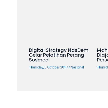
on
other
websites.
On
18Tube.tv
you’ll
also
find
Digital Strategy NasDem
Mah
exclusive
Gelar Pelatihan Perang
Diaj
Sosmed
Pers
porn
productions
Thursday, 5 October 2017
/
Nasional
Thursd
shot
by
ourselves.
Surf
around
each
of