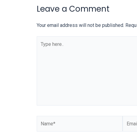
Leave a Comment
our
categorized
sex
Your email address will not be published.
Requi
sections
and
choose
your
favorite
one:
amateur
porn
videos,
anal,
big
ass,
blonde,
brunette,
etc.