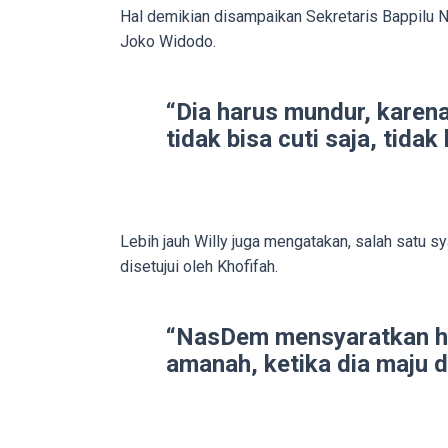
porn
Hal demikian disampaikan Sekretaris Bappilu Na
videos
Joko Widodo.
to
our
“Dia harus mundur, karena
website
tidak bisa cuti saja, tidak
in
several
different
formats.
18tube
Lebih jauh Willy juga mengatakan, salah satu s
Every
disetujui oleh Khofifah.
porn
video
“NasDem mensyaratkan har
you
amanah, ketika dia maju di
upload
will
be
processed