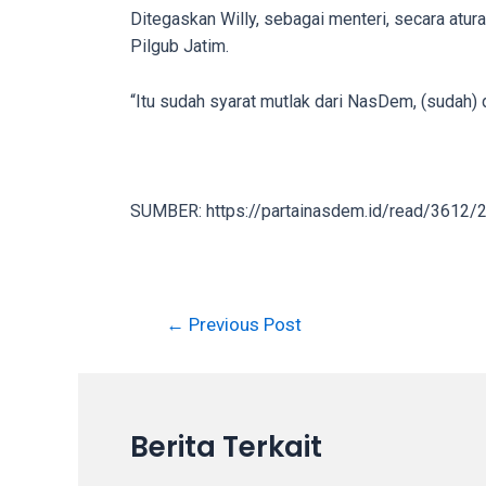
in
Ditegaskan Willy, sebagai menteri, secara atu
up
Pilgub Jatim.
to
5
“Itu sudah syarat mutlak dari NasDem, (sudah) di
working
days.
You
can
SUMBER: https://partainasdem.id/read/3612/2
also
use
our
embed
←
Previous Post
code
to
share
our
Berita Terkait
porn
videos