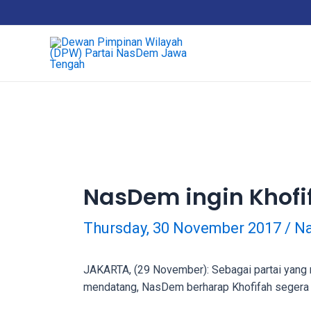
18Tube.tv
is
a
free
hosting
service
for
porn
videos.
You
can
NasDem ingin Khofi
create
your
Thursday, 30 November 2017
/
Na
verified
user
account
JAKARTA, (29 November): Sebagai partai yang 
to
mendatang, NasDem berharap Khofifah segera 
upload