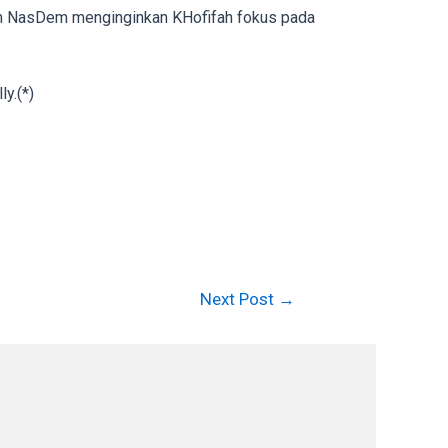
amun NasDem menginginkan KHofifah fokus pada
ly.(*)
Next Post
→