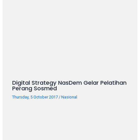
your
favorite
one:
amateur
porn
videos,
anal,
big
ass,
blonde,
brunette,
Digital Strategy NasDem Gelar Pelatihan
etc.
Perang Sosmed
You
will
Thursday, 5 October 2017
/
Nasional
also
find
gay
and
transsexual