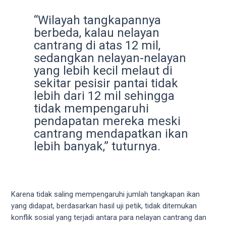
5
working
“Wilayah tangkapannya
days.
berbeda, kalau nelayan
You
cantrang di atas 12 mil,
can
sedangkan nelayan-nelayan
also
yang lebih kecil melaut di
use
sekitar pesisir pantai tidak
our
lebih dari 12 mil sehingga
embed
tidak mempengaruhi
code
pendapatan mereka meski
to
cantrang mendapatkan ikan
share
lebih banyak,” tuturnya.
our
porn
videos
on
other
Karena tidak saling mempengaruhi jumlah tangkapan ikan
websites.
yang didapat, berdasarkan hasil uji petik, tidak ditemukan
On
konflik sosial yang terjadi antara para nelayan cantrang dan