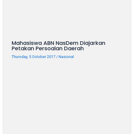
porn
videos
in
their
corresponding
sections
on
Mahasiswa ABN NasDem Diajarkan
Petakan Persoalan Daerah
our
website.
Thursday, 5 October 2017
/
Nasional
Watching
porn
videos
is
completely
free!