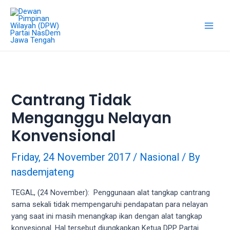
Skip
18Tube.tv
to
is
content
a
Main
free
hosting
Men
service
for
porn
Cantrang Tidak
videos.
Menganggu Nelayan
You
can
Konvensional
create
your
Friday, 24 November 2017
/
Nasional
/ By
verified
nasdemjateng
user
account
TEGAL, (24 November): Penggunaan alat tangkap cantrang
to
sama sekali tidak mempengaruhi pendapatan para nelayan
upload
yang saat ini masih menangkap ikan dengan alat tangkap
porn
konvesional. Hal tersebut diungkapkan Ketua DPP Partai