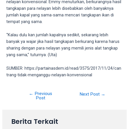
18Tube.tv
nelayan konvensional. Emmy menuturkan, berkurangnya hasil
you’ll
tangkapan para nelayan lebih disebabkan oleh banyaknya
also
jumlah kapal yang sama-sama mencari tangkapan ikan di
find
tempat yang sama.
exclusive
porn
“Kalau dulu kan jumlah kapalnya sedikit, sekarang lebih
productions
banyak ya wajar jika hasil tangkapan berkurang karena harus
shot
sharing dengan para nelayan yang memili jenis alat tangkap
by
yang sama,” tuturnya. (Uta)
ourselves.
Surf
SUMBER: https://partainasdem.id/read/3575/2017/11/24/can
around
trang-tidak-menganggu-nelayan-konvensional
each
of
our
←
Previous
Post
Next Post
→
Post
categorized
navigation
sex
sections
Berita Terkait
and
choose