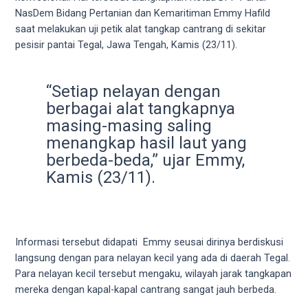
videos
NasDem Bidang Pertanian dan Kemaritiman Emmy Hafild
to
saat melakukan uji petik alat tangkap cantrang di sekitar
our
pesisir pantai Tegal, Jawa Tengah, Kamis (23/11).
website
in
several
“Setiap nelayan dengan
different
berbagai alat tangkapnya
formats.
masing-masing saling
18tube
menangkap hasil laut yang
Every
berbeda-beda,” ujar Emmy,
porn
Kamis (23/11).
video
you
upload
will
be
Informasi tersebut didapati Emmy seusai dirinya berdiskusi
processed
langsung dengan para nelayan kecil yang ada di daerah Tegal.
in
Para nelayan kecil tersebut mengaku, wilayah jarak tangkapan
up
mereka dengan kapal-kapal cantrang sangat jauh berbeda.
to