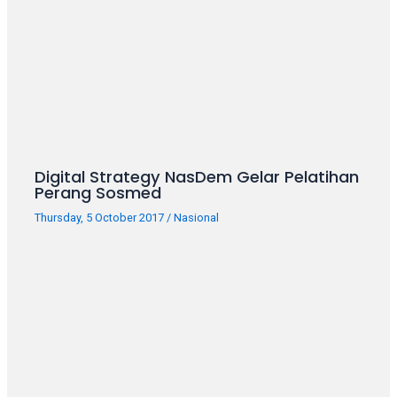
porn
videos
in
their
corresponding
sections
on
our
website.
Digital Strategy NasDem Gelar Pelatihan
Watching
Perang Sosmed
porn
Thursday, 5 October 2017
/
Nasional
videos
is
completely
free!