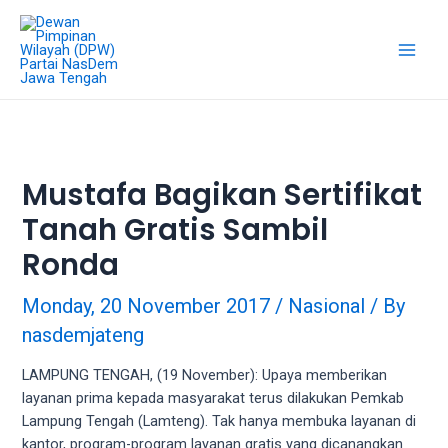
18Tube.tv
is
a
free
hosting
service
for
porn
Mustafa Bagikan Sertifikat
videos.
Tanah Gratis Sambil
You
can
Ronda
create
your
Monday, 20 November 2017
/
Nasional
/ By
verified
nasdemjateng
user
account
LAMPUNG TENGAH, (19 November): Upaya memberikan
to
layanan prima kepada masyarakat terus dilakukan Pemkab
upload
Lampung Tengah (Lamteng). Tak hanya membuka layanan di
porn
kantor, program-program layanan gratis yang dicanangkan