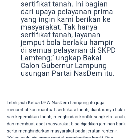
sertifikat tanah. Ini bagian
5
dari upaya pelayanan prima
working
days.
yang ingin kami berikan ke
You
masyarakat. Tak hanya
can
sertifikat tanah, layanan
also
jemput bola berlaku hampir
use
di semua pelayanan di SKPD
our
Lamteng,” ungkap Bakal
embed
Calon Gubernur Lampung
code
usungan Partai NasDem itu.
to
share
our
porn
Lebih jauh Ketua DPW NasDem Lampung itu juga
videos
menambahkan manfaat sertifikasi tanah, diantaranya bukti
on
sah kepemilikan tanah, menghindari konflik sengketa tanah,
other
dan membuat aset masyarakat bisa dijadikan jaminan bank,
websites.
serta menghindarkan masyarakat pada jeratan rentenir.
On
“Kalau perlu pinjaman modal, memberikan kredit. Dan