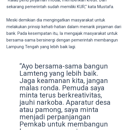
18Tube.tv
sekarang pemerintah sudah memiliki KUR,” kata Mustafa.
you’ll
also
Meski demikian dia mengingatkan masyarakat untuk
find
melakukan prinsip kehati-hatian dalam menarik pinjaman dari
exclusive
bank. Pada kesempatan itu, Ia mengajak masyarakat untuk
porn
bersama-sama bersinergi dengan pemerintah membangun
productions
Lampung Tengah yang lebih baik lagi.
shot
by
ourselves.
“Ayo bersama-sama bangun
Surf
Lamteng yang lebih baik.
around
Jaga keamanan kita, jangan
each
malas ronda. Pemuda saya
of
our
minta terus berkreativitas,
categorized
jauhi narkoba. Aparatur desa
sex
atau pamong, saya minta
sections
menjadi perpanjangan
and
Pemkab untuk membangun
choose