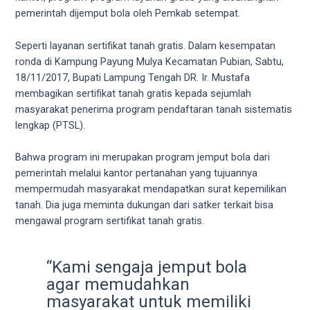
videos
pemerintah dijemput bola oleh Pemkab setempat.
to
our
Seperti layanan sertifikat tanah gratis. Dalam kesempatan
website
ronda di Kampung Payung Mulya Kecamatan Pubian, Sabtu,
in
18/11/2017, Bupati Lampung Tengah DR. Ir. Mustafa
several
membagikan sertifikat tanah gratis kepada sejumlah
different
masyarakat penerima program pendaftaran tanah sistematis
formats.
lengkap (PTSL).
18tube
Every
Bahwa program ini merupakan program jemput bola dari
porn
pemerintah melalui kantor pertanahan yang tujuannya
video
mempermudah masyarakat mendapatkan surat kepemilikan
you
tanah. Dia juga meminta dukungan dari satker terkait bisa
upload
mengawal program sertifikat tanah gratis.
will
be
processed
“Kami sengaja jemput bola
in
agar memudahkan
up
masyarakat untuk memiliki
to