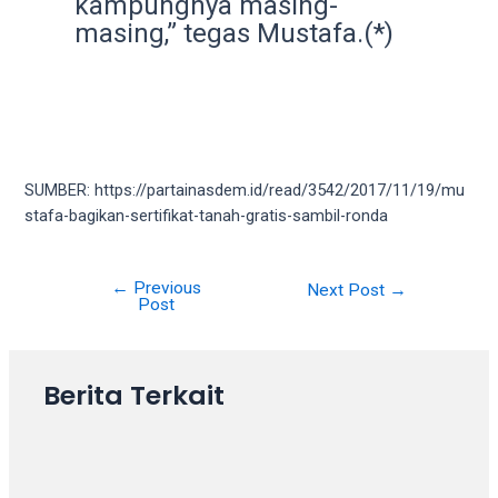
kampungnya masing-
your
masing,” tegas Mustafa.(*)
favorite
one:
amateur
porn
videos,
anal,
SUMBER: https://partainasdem.id/read/3542/2017/11/19/mu
big
stafa-bagikan-sertifikat-tanah-gratis-sambil-ronda
ass,
blonde,
brunette,
←
Previous
Next Post
→
etc.
Post
You
will
also
Berita Terkait
find
gay
and
transsexual