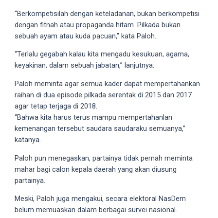
5
“Berkompetisilah dengan keteladanan, bukan berkompetisi
working
dengan fitnah atau propaganda hitam. Pilkada bukan
days.
sebuah ayam atau kuda pacuan,” kata Paloh.
You
“Terlalu gegabah kalau kita mengadu kesukuan, agama,
can
keyakinan, dalam sebuah jabatan,” lanjutnya.
also
use
Paloh meminta agar semua kader dapat mempertahankan
our
raihan di dua episode pilkada serentak di 2015 dan 2017
embed
agar tetap terjaga di 2018.
code
“Bahwa kita harus terus mampu mempertahanlan
to
kemenangan tersebut saudara saudaraku semuanya,”
share
katanya.
our
porn
Paloh pun menegaskan, partainya tidak pernah meminta
videos
mahar bagi calon kepala daerah yang akan diusung
on
partainya.
other
Meski, Paloh juga mengakui, secara elektoral NasDem
websites.
belum memuaskan dalam berbagai survei nasional.
On