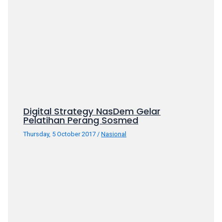
your
favorite
one:
amateur
porn
videos,
anal,
big
ass,
Digital Strategy NasDem Gelar
blonde,
Pelatihan Perang Sosmed
brunette,
Thursday, 5 October 2017
/
Nasional
etc.
You
will
also
find
gay
and
transsexual