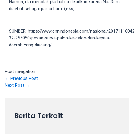
Namun, dia menolak jika hal itu dikaitkan karena NasDem
18Tube.tv
disebut sebagai partai baru.
(eks)
you’ll
also
find
exclusive
SUMBER: https://www.cnnindonesia.com/nasional/2017111604
porn
32-255950/pesan-surya-paloh-ke-calon-dan-kepala-
productions
daerah-yang-diusung/
shot
by
ourselves.
Post navigation
Surf
←
Previous Post
around
Next Post
→
each
of
our
categorized
sex
Berita Terkait
sections
and
choose