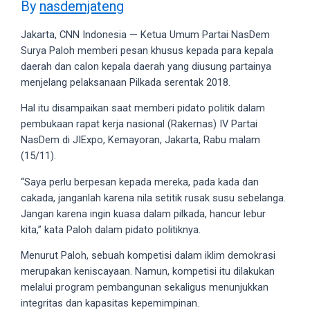
By
nasdemjateng
videos
to
Jakarta, CNN Indonesia — Ketua Umum Partai NasDem
our
Surya Paloh memberi pesan khusus kepada para kepala
website
daerah dan calon kepala daerah yang diusung partainya
in
menjelang pelaksanaan Pilkada serentak 2018.
several
different
Hal itu disampaikan saat memberi pidato politik dalam
formats.
pembukaan rapat kerja nasional (Rakernas) IV Partai
18tube
NasDem di JIExpo, Kemayoran, Jakarta, Rabu malam
Every
(15/11).
porn
video
“Saya perlu berpesan kepada mereka, pada kada dan
you
cakada, janganlah karena nila setitik rusak susu sebelanga.
upload
Jangan karena ingin kuasa dalam pilkada, hancur lebur
will
kita,” kata Paloh dalam pidato politiknya.
be
Menurut Paloh, sebuah kompetisi dalam iklim demokrasi
processed
merupakan keniscayaan. Namun, kompetisi itu dilakukan
in
melalui program pembangunan sekaligus menunjukkan
up
integritas dan kapasitas kepemimpinan.
to