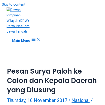
18Tube.tv
Skip to content
is
a
free
hosting
service
for
Main Menu
porn
videos.
You
can
create
Pesan Surya Paloh ke
your
verified
Calon dan Kepala Daerah
user
account
yang Diusung
to
upload
Thursday, 16 November 2017
/
Nasional
/
porn