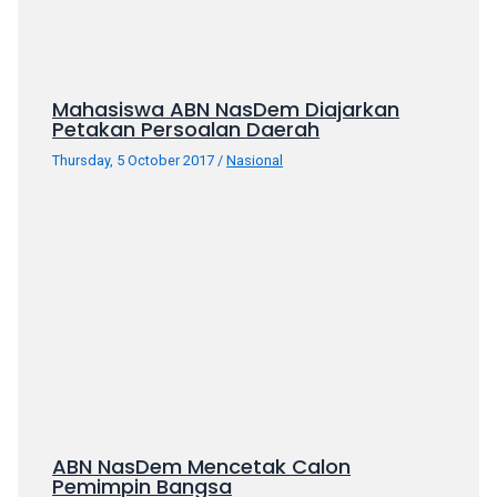
porn
videos
in
their
Mahasiswa ABN NasDem Diajarkan
corresponding
Petakan Persoalan Daerah
sections
Thursday, 5 October 2017
/
Nasional
on
our
website.
Watching
porn
videos
is
completely
free!
ABN NasDem Mencetak Calon
Pemimpin Bangsa