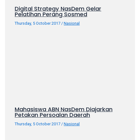
your
Digital Strategy NasDem Gelar
Pelatihan Perang Sosmed
favorite
one:
Thursday, 5 October 2017
/
Nasional
amateur
porn
videos,
anal,
big
ass,
blonde,
brunette,
etc.
You
will
also
Mahasiswa ABN NasDem Diajarkan
Petakan Persoalan Daerah
find
gay
Thursday, 5 October 2017
/
Nasional
and
transsexual