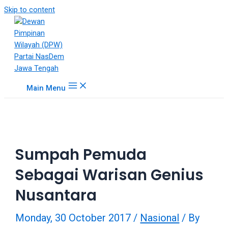
18Tube.tv
Skip to content
is
a
free
hosting
service
for
Main Menu
porn
videos.
You
can
create
Sumpah Pemuda
your
verified
Sebagai Warisan Genius
user
account
Nusantara
to
upload
Monday, 30 October 2017
/
Nasional
/ By
porn