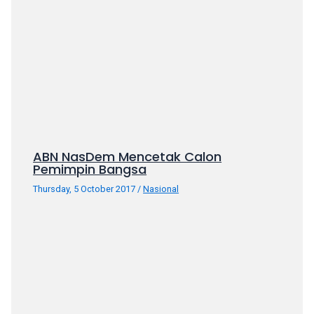
porn
videos
in
their
corresponding
sections
on
our
website.
Watching
ABN NasDem Mencetak Calon
Pemimpin Bangsa
porn
videos
Thursday, 5 October 2017
/
Nasional
is
completely
free!