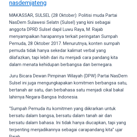
nasdemjateng
videos
to
MAKASSAR, SULSEL (28 Oktober): Politisi muda Partai
our
NasDem Sulawesi Selatn (Sulsel) yang kini sebagai
website
anggota DPRD Sulsel dapil Luwu Raya, M. Rajab
in
menyampaikan harapannya terkait peringatan Sumpah
several
Pemuda, 28 Oktober 2017. Menurutnya, konten sumpah
different
pemuda tidak hanya sekedar kalimat verbal yang
formats.
dilafazkan, tapi lebih dari itu menjadi cara pandang kita
18tube
dalam menata kehidupan berbangsa dan bernegara.
Every
porn
Juru Bicara Dewan Pimpinan Wilayah (DPW) Partai NasDem
video
Sulsel ini juga mengungkapakan komitmen berbangsa satu,
you
bertanah air satu, dan berbahasa satu menjadi cikal bakal
upload
lahirnya Negara-Bangsa Indonesia.
will
be
“Sumpah Pemuda itu komitmen yang diikrarkan untuk
processed
bersatu dalam bangsa, bersatu dalam tanah air dan
in
bersatu dalam bahasa. Ini tidak hanya diucapkan, tapi yang
up
terpenting menjadikannya sebagai carapandang kita” ujar
to
Rajab.