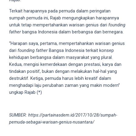
5
Terkait harapannya pada pemuda dalam peringatan
working
sumpah pemuda ini, Rajab mengungkapkan harapannya
days.
untuk tetap mempertahankan warisan genius dari
founding
You
father
bangsa Indonesia dalam berbangsa dan bernegara.
can
also
“Harapan saya, pertama, mempertahankan warisan genius
use
dari
founding father
Bangsa Indonesia terkait konsep
our
kehidupan berbangsa dalam masyarakat yang plural.
embed
Kedua, mengisi kemerdekaan dengan prestasi, karya dan
code
tindakan positif, bukan dengan melakukan hal-hal yang
to
destruktif. Ketiga, pemuda harus lebih kreatif dalam
share
menghadapi laju perubahan zaman yang makin modern”
our
ungkap Rajab (*)
porn
videos
on
SUMBER: https://partainasdem.id/2017/10/28/sumpah-
other
pemuda-sebagai-warisan-genius-nusantara/
websites.
On