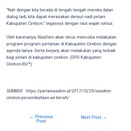
18Tube.tv
you’ll
“Nah dengan kita berada di tengah-tengah mereka dalan
also
dialog tadi, kita dapat merasakan denyut nadi petani
find
Kabupaten Cirebon,” tegasnya dengan raut wajah serius.
exclusive
porn
Oleh karenanya, NasDem akan terus mencoba melakukan
productions
program-program pertanian di Kabupaten Cirebon dengan
shot
agenda lainya. Serta berjanji akan melakukan yang terbaik
by
bagi petani di kabupaten cirebon. (DPD Kabupaten
ourselves.
Cirebon/BI/*)
Surf
around
each
of
SUMBER : https://partainasdem.id/2017/10/29/nasdem-
our
cirebon-persembahkan-air-bersih/
categorized
sex
sections
←
Previous
Post
Next Post
→
Post
and
navigation
choose