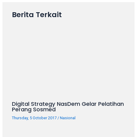
your
favorite
Berita Terkait
one:
amateur
porn
videos,
anal,
big
ass,
blonde,
brunette,
etc.
You
will
also
Digital Strategy NasDem Gelar Pelatihan
Perang Sosmed
find
gay
Thursday, 5 October 2017
/
Nasional
and
transsexual