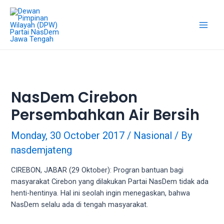
Skip
18Tube.tv
to
is
content
a
Main
free
hosting
Men
service
for
porn
NasDem Cirebon
videos.
Persembahkan Air Bersih
You
can
create
Monday, 30 October 2017
/
Nasional
/ By
your
nasdemjateng
verified
user
CIREBON, JABAR (29 Oktober): Progran bantuan bagi
account
masyarakat Cirebon yang dilakukan Partai NasDem tidak ada
to
henti-hentinya. Hal ini seolah ingin menegaskan, bahwa
upload
NasDem selalu ada di tengah masyarakat.
porn