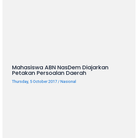
porn
videos
in
their
corresponding
sections
on
our
website.
Watching
Mahasiswa ABN NasDem Diajarkan
porn
Petakan Persoalan Daerah
videos
Thursday, 5 October 2017
/
Nasional
is
completely
free!