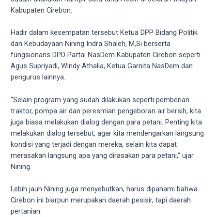
5
Kabupaten Cirebon.
working
days.
Hadir dalam kesempatan tersebut Ketua DPP Bidang Politik
You
dan Kebudayaan Nining Indra Shaleh, M,Si berserta
can
fungsionaris DPD Partai NasDem Kabupaten Cirebon seperti
also
Agus Supriyadi, Windy Athalia, Ketua Garnita NasDem dan
use
pengurus lainnya.
our
embed
“Selain program yang sudah dilakukan seperti pemberian
code
traktor, pompa air dan peresmian pengeboran air bersih, kita
to
juga biasa melakukan dialog dengan para petani. Penting kita
share
melakukan dialog tersebut, agar kita mendengarkan langsung
our
kondisi yang terjadi dengan mereka, selain kita dapat
porn
merasakan langsung apa yang dirasakan para petani,” ujar
videos
Nining.
on
other
Lebih jauh Nining juga menyebutkan, harus dipahami bahwa
websites.
Cirebon ini biarpun merupakan daerah pesisir, tapi daerah
On
pertanian.