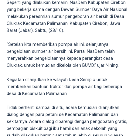
videos
Seperti yang dilakukan kemarin, NasDem Kabupaten Cirebon
to
yang bekerja sama dengan Dewan Sumber Daya Air Nasional
our
melakukan peresmian sumur pengeboran air bersih di Desa
website
Cilukrak Kecamatan Palimanan, Kabupaten Cirebon, Jawa
in
Barat (Jabar), Sabtu, (28/10).
several
different
“Setelah kita memberikan pompa air ini, selanjutnya
formats.
pengelolaan sumber air bersih ini, Partai NasDem telah
18tube
menyerahkan pengelolaannya kepada perangkat desa
Every
Cilukrak, untuk kemudian dikelola oleh BUMD,” ujar Nining.
porn
video
Kegiatan dilanjutkan ke wilayah Desa Semplo untuk
you
memberikan bantuan traktor dan pompa air bagi beberapa
upload
desa di Kecamatan Palimanan.
will
be
Tidak berhenti sampai di situ, acara kemudian dilanjutkan
processed
dialog dengan para petani se Kecamatan Palimanan dan
in
sekitarnya. Acara dialog dibarengi dengan pengobatan gratis,
up
pembagian biskuit bagi ibu hamil dan anak sekolah yang
to
sudalh dilakukan hampir satu tahun lebih di seluruh wilayah