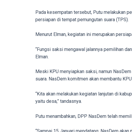
porn
videos
Pada kesempatan tersebut, Putu melakukan pela
to
persiapan di tempat pemungutan suara (TPS).
our
website
Menurut Elman, kegiatan ini merupakan persia
in
several
“Fungsi saksi mengawal jalannya pemilihan dan 
different
Elman.
formats.
18tube
Meski KPU menyiapkan saksi, namun NasDem i
Every
suara. NasDem komitmen akan membantu KPU 
porn
video
“Kita akan melakukan kegiatan lanjutan di kabup
you
yaitu desa,” tandasnya.
upload
will
Putu menambahkan, DPP NasDem telah memiliki
be
processed
“Sampai 15 Januari mendatang, NasDem akan me