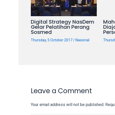
on
other
websites.
Digital Strategy NasDem
Mah
On
Gelar Pelatihan Perang
Diaj
18Tube.tv
Sosmed
Pers
you’ll
Thursday, 5 October 2017
/
Nasional
Thursd
also
find
exclusive
porn
productions
shot
by
ourselves.
Leave a Comment
Surf
around
Your email address will not be published.
Requi
each
of