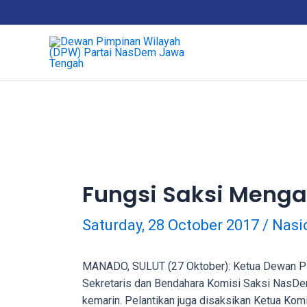
18Tube.tv
is
a
free
hosting
service
for
porn
videos.
You
can
Fungsi Saksi Menga
create
your
Saturday, 28 October 2017
/
Nasi
verified
user
account
MANADO, SULUT (27 Oktober): Ketua Dewan Pimp
to
Sekretaris dan Bendahara Komisi Saksi NasDe
upload
kemarin. Pelantikan juga disaksikan Ketua Komi