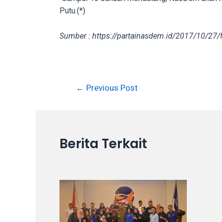
in
Putu.(*)
up
to
Sumber : https://partainasdem.id/2017/10/27/
5
working
days.
You
←
Previous Post
can
also
use
our
Berita Terkait
embed
code
to
share
our
porn
videos