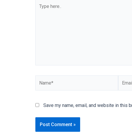
our
categorized
sex
sections
and
choose
your
favorite
one:
amateur
porn
videos,
anal,
big
Save my name, email, and website in this b
ass,
blonde,
brunette,
etc.