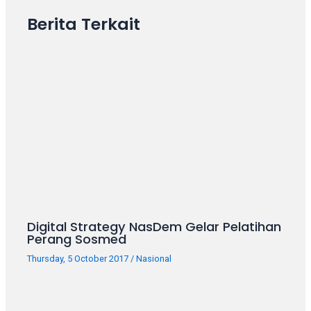
18Tube.tv
you’ll
Berita Terkait
also
find
exclusive
porn
productions
shot
by
ourselves.
Surf
around
each
of
Digital Strategy NasDem Gelar Pelatihan
our
Perang Sosmed
categorized
sex
Thursday, 5 October 2017
/
Nasional
sections
and
choose