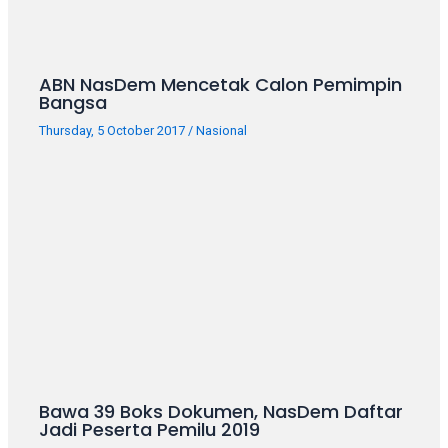
porn
videos
in
their
ABN NasDem Mencetak Calon Pemimpin
corresponding
Bangsa
sections
Thursday, 5 October 2017
/
Nasional
on
our
website.
Watching
porn
videos
is
completely
free!
Bawa 39 Boks Dokumen, NasDem Daftar
Jadi Peserta Pemilu 2019