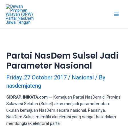
18Tube.tv
is
a
free
hosting
service
for
porn
Partai NasDem Sulsel Jadi
videos.
Parameter Nasional
You
can
create
Friday, 27 October 2017
/
Nasional
/ By
your
nasdemjateng
verified
user
SIDRAP, INIKATA.com —
Kemajuan Partai NasDem di Provinsi
account
Sulawesi Selatan (Sulsel) akan menjadi parameter atau
to
ukuran kemajuan NasDem secara nasional. Pasalnya,
upload
NasDem Sulsel memiliki akselerasi yang sangat baik dalam
porn
mendongkrak elektoral partai.