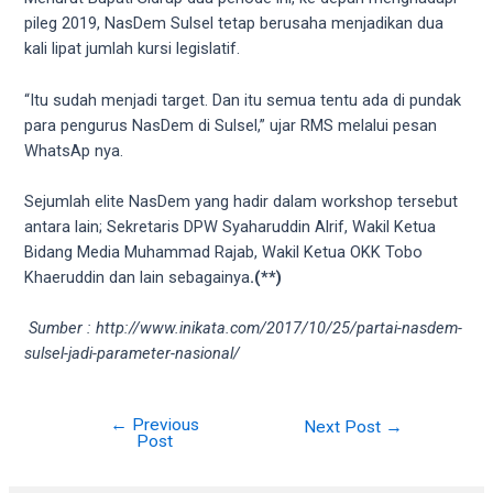
5
pileg 2019, NasDem Sulsel tetap berusaha menjadikan dua
working
kali lipat jumlah kursi legislatif.
days.
You
“Itu sudah menjadi target. Dan itu semua tentu ada di pundak
can
para pengurus NasDem di Sulsel,” ujar RMS melalui pesan
also
WhatsAp nya.
use
our
Sejumlah elite NasDem yang hadir dalam workshop tersebut
embed
antara lain; Sekretaris DPW Syaharuddin Alrif, Wakil Ketua
code
Bidang Media Muhammad Rajab, Wakil Ketua OKK Tobo
to
Khaeruddin dan lain sebagainya
.(**)
share
our
Sumber :
http://www.inikata.com/2017/10/25/partai-nasdem-
porn
sulsel-jadi-parameter-nasional/
videos
on
other
←
Previous
Next Post
→
Post
websites.
On