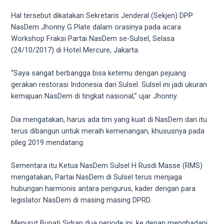
videos
to
Hal tersebut dikatakan Sekretaris Jenderal (Sekjen) DPP
our
NasDem Jhonny G Plate dalam orasinya pada acara
website
Workshop Fraksi Partai NasDem se-Sulsel, Selasa
in
(24/10/2017) di Hotel Mercure, Jakarta.
several
different
“Saya sangat berbangga bisa ketemu dengan pejuang
formats.
gerakan restorasi Indonesia dari Sulsel. Sulsel ini jadi ukuran
18tube
kemajuan NasDem di tingkat nasional,” ujar Jhonny.
Every
porn
Dia mengatakan, harus ada tim yang kuat di NasDem dan itu
video
terus dibangun untuk meraih kemenangan, khususnya pada
you
pileg 2019 mendatang.
upload
will
Sementara itu Ketua NasDem Sulsel H Rusdi Masse (RMS)
be
mengatakan, Partai NasDem di Sulsel terus menjaga
processed
hubungan harmonis antara pengurus, kader dengan para
in
legislator NasDem di masing masing DPRD.
up
to
Menurut Bupati Sidrap dua periode ini, ke depan menghadapi