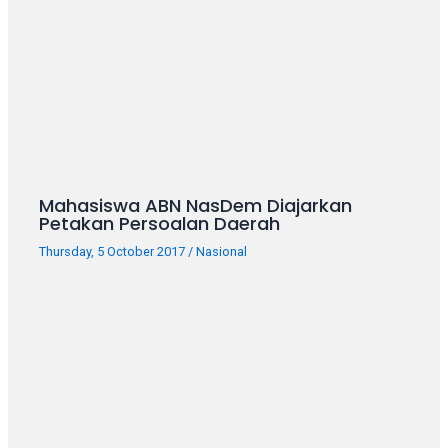
your
favorite
one:
amateur
porn
videos,
anal,
big
ass,
Mahasiswa ABN NasDem Diajarkan
Petakan Persoalan Daerah
blonde,
brunette,
Thursday, 5 October 2017
/
Nasional
etc.
You
will
also
find
gay
and
transsexual