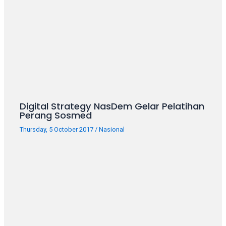
18Tube.tv
you’ll
also
find
exclusive
porn
productions
shot
by
Digital Strategy NasDem Gelar Pelatihan
ourselves.
Perang Sosmed
Surf
around
Thursday, 5 October 2017
/
Nasional
each
of
our
categorized
sex
sections
and
choose