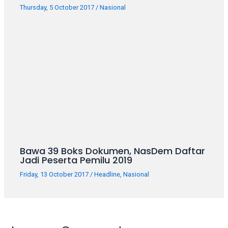
porn
Thursday, 5 October 2017
/
Nasional
videos
in
their
corresponding
sections
on
our
website.
Watching
porn
videos
is
Bawa 39 Boks Dokumen, NasDem Daftar
completely
Jadi Peserta Pemilu 2019
free!
Friday, 13 October 2017
/
Headline
,
Nasional