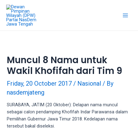
Skip
18Tube.tv
to
is
content
a
Main
free
hosting
Men
service
for
porn
Muncul 8 Nama untuk
videos.
Wakil Khofifah dari Tim 9
You
can
create
Friday, 20 October 2017
/
Nasional
/ By
your
nasdemjateng
verified
user
SURABAYA, JATIM (20 Oktober): Delapan nama muncul
account
sebagai calon pendamping Khofifah Indar Parawansa dalam
to
Pemilihan Gubernur Jawa Timur 2018. Kedelapan nama
upload
tersebut bakal diseleksi.
porn