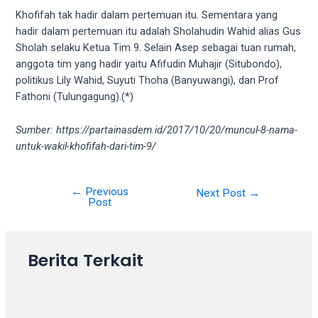
5
Khofifah tak hadir dalam pertemuan itu. Sementara yang
working
hadir dalam pertemuan itu adalah Sholahudin Wahid alias Gus
days.
Sholah selaku Ketua Tim 9. Selain Asep sebagai tuan rumah,
You
anggota tim yang hadir yaitu Afifudin Muhajir (Situbondo),
can
politikus Lily Wahid, Suyuti Thoha (Banyuwangi), dan Prof
also
Fathoni (Tulungagung).(*)
use
our
Sumber: https://partainasdem.id/2017/10/20/muncul-8-nama-
embed
untuk-wakil-khofifah-dari-tim-9/
code
to
share
←
Previous
Post
Next Post
→
Post
our
navigation
porn
videos
on
Berita Terkait
other
websites.
On