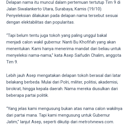
videos
Delapan nama itu muncul dalam pertemuan tertutup Tim 9 di
to
Jalan Siwalankerto Utara, Surabaya, Kamis (19/10).
our
Penyeleksian dilakukan pada delapan nama tersebut sesuai
website
dengan elektabilitas dan popularitas.
in
several
“Tapi belum tentu juga tokoh yang paling unggul bakal
different
menjadi calon wakil gubernur. Nanti Bu Khofifah yang akan
formats.
menentukan. Kami hanya menerima mandat dari beliau untuk
18tube
menyeleksi nama-nama,” kata Asep Saifudin Chalim, anggota
Every
Tim 9.
porn
video
Lebih jauh Asep mengatakan delapan tokoh berasal dari latar
you
belakang berbeda. Mulai dari Polri, militer, politisi, akademisi,
upload
birokrat, hingga kepala daerah. Nama mereka diusulkan dari
will
beberapa partai politik.
be
processed
“Yang jelas kami mengusung bukan atas nama calon wakilnya
in
dari partai mana. Tapi kami mengusung untuk Gubernur
up
Jatim,” lanjut Asep, seperti dikutip dari metrotvnews.com.
to