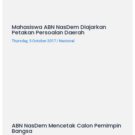
your
favorite
one:
amateur
Mahasiswa ABN NasDem Diajarkan
Petakan Persoalan Daerah
porn
videos,
Thursday, 5 October 2017
/
Nasional
anal,
big
ass,
blonde,
brunette,
etc.
You
will
also
find
gay
and
ABN NasDem Mencetak Calon Pemimpin
transsexual
Bangsa