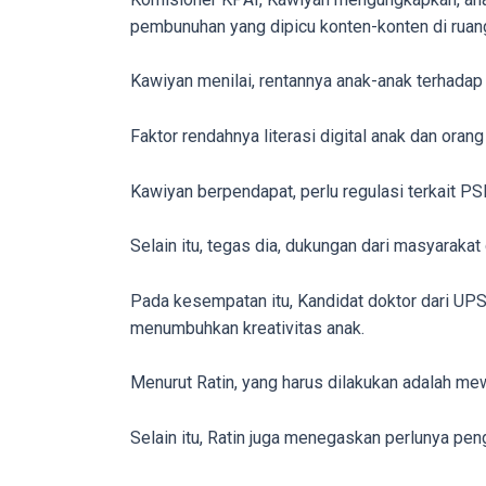
You
pembunuhan yang dipicu konten-konten di ruang 
will
also
Kawiyan menilai, rentannya anak-anak terhadap k
find
gay
Faktor rendahnya literasi digital anak dan oran
and
transsexual
Kawiyan berpendapat, perlu regulasi terkait PS
porn
videos
Selain itu, tegas dia, dukungan dari masyara
in
their
Pada kesempatan itu, Kandidat doktor dari UPSI
corresponding
menumbuhkan kreativitas anak.
sections
on
Menurut Ratin, yang harus dilakukan adalah mew
our
website.
Selain itu, Ratin juga menegaskan perlunya pengu
Watching
porn