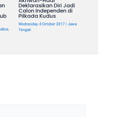
Akhwan-Hadi
an
Deklarasikan Diri Jadi
Calon Independen di
ub
Pilkada Kudus
Wednesday, 4 October 2017
/
Jawa
dline
,
Tengah