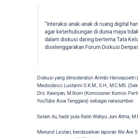
porn
videos
to
“Interaksi anak-anak di ruang digital har
our
agar keterhubungan di dunia maya tida
website
dalam diskusi daring bertema Tata Kelo
in
diselenggarakan Forum Diskusi Denpasa
several
different
formats.
18tube
Diskusi yang dimoderatori Arimbi Heroepoetri 
Every
Mediodecci Lustarini S.K.M., S.H., M.C.MS. (Se
porn
Drs. Kawiyan, M.Ikom (Komisioner Komisi Perl
video
YouTube Asia Tenggara) sebagai narasumber.
you
upload
Selain itu, hadir pula Ratin Wahyu Juni Atma, M
will
be
Menurut Lestari, berdasarkan laporan We Are Soc
processed