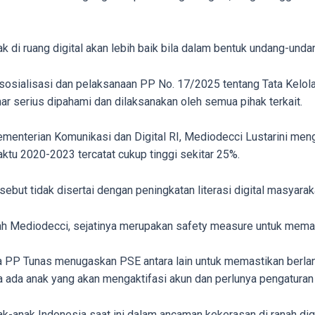
k di ruang digital akan lebih baik bila dalam bentuk undang-unda
 sosialisasi dan pelaksanaan PP No. 17/2025 tentang Tata Kelo
ar serius dipahami dan dilaksanakan oleh semua pihak terkait.
ementerian Komunikasi dan Digital RI, Mediodecci Lustarini men
ktu 2020-2023 tercatat cukup tinggi sekitar 25%.
ebut tidak disertai dengan peningkatan literasi digital masyara
h Mediodecci, sejatinya merupakan safety measure untuk memast
ada PP Tunas menugaskan PSE antara lain untuk memastikan berl
ila ada anak yang akan mengaktifasi akun dan perlunya pengatura
anak Indonesia saat ini dalam ancaman kekerasan di ranah digita