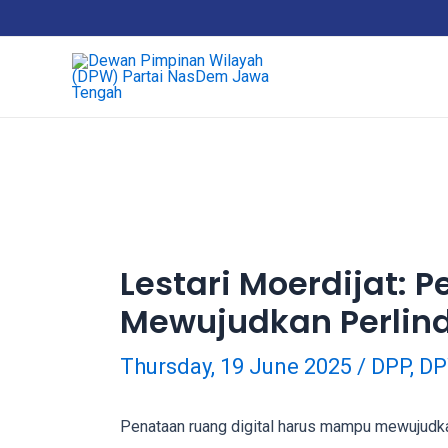
Skip
18Tube.tv
to
is
content
a
free
hosting
service
for
porn
videos.
You
can
Lestari Moerdijat:
create
Mewujudkan Perlin
your
verified
user
Thursday, 19 June 2025
/
DPP
,
D
account
to
Penataan ruang digital harus mampu mewujudka
upload