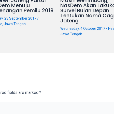
rwil Jateng Partai
Masih Menimbang,
Dem Menuju
NasDem Akan Lakuk
enangan Pemilu 2019
Survei Bulan Depan
Tentukan Nama Cag
ay, 23 September 2017
/
Jateng
ne
,
Jawa Tengah
Wednesday, 4 October 2017
/
Hea
Jawa Tengah
red fields are marked
*