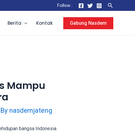
Search
Follow :
Berita
Kontak
Gabung Nasdem
rus Mampu
ra
 By
nasdemjateng
ehidupan bangsa Indonesia.