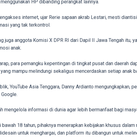
an menggunakan HP dibanding perangkat lainnya.
gakses internet, ujar Rerie sapaan akrab Lestari, mesti dianti
asi yang tak terkontrol.
 juga anggota Komisi X DPR RI dari Dapil II Jawa Tengah itu, ya
mosi anak.
harap, para pemangku kepentingan di tingkat pusat dan daerah 
tal yang mampu melindungi sekaligus mencerdaskan setiap anak b
lik, YouTube Asia Tenggara, Danny Ardianto mengungkapkan, pe
 Google.
 mengelola informasi di dunia agar lebih bermanfaat bagi masya
 bawah 18 tahun, pihaknya menerapkan kebijakan khusus dalam m
idesain untuk menghargai, dan platform itu dibangun untuk melin