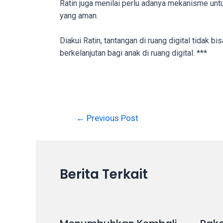
Ratin juga menilai perlu adanya mekanisme un
videos
yang aman.
is
completely
Diakui Ratin, tantangan di ruang digital tidak 
free!
berkelanjutan bagi anak di ruang digital. ***
Post
←
Previous Post
navigation
Berita Terkait