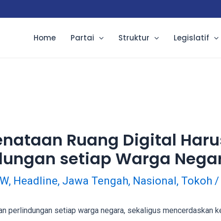
Home
Partai
Struktur
Legislatif
 Penataan Ruang Digital Ha
dungan setiap Warga Nega
PW
,
Headline
,
Jawa Tengah
,
Nasional
,
Tokoh
/
n perlindungan setiap warga negara, sekaligus mencerdaskan k