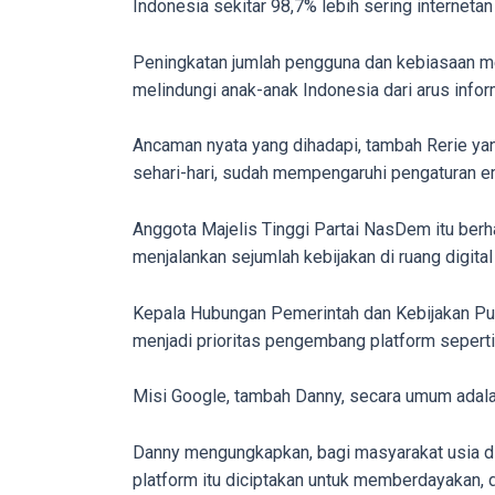
Indonesia sekitar 98,7% lebih sering internet
in
up
Peningkatan jumlah pengguna dan kebiasaan men
to
melindungi anak-anak Indonesia dari arus inform
5
working
Ancaman nyata yang dihadapi, tambah Rerie yang
days.
sehari-hari, sudah mempengaruhi pengaturan e
You
can
Anggota Majelis Tinggi Partai NasDem itu ber
also
menjalankan sejumlah kebijakan di ruang digi
use
our
Kepala Hubungan Pemerintah dan Kebijakan Pub
embed
menjadi prioritas pengembang platform seperti
code
to
Misi Google, tambah Danny, secara umum adalah
share
our
Danny mengungkapkan, bagi masyarakat usia di
porn
platform itu diciptakan untuk memberdayakan, d
videos