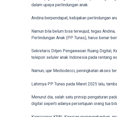
dalam upaya perlindungan anak.
our
categorized
Andina berpendapat, kebijakan perlindungan ana
sex
sections
Namun bila belum bisa terwujud, tegas Andina,
and
Perlindungan Anak (PP Tunas), harus benar-ben
choose
your
Sekretaris Ditjen Pengawasan Ruang Digital, K
favorite
telepon seluler anak Indonesia pada rentang wa
one:
amateur
Namun, ujar Mediodecci, peningkatan akses ters
porn
videos,
anal,
Lahirnya PP Tunas pada Maret 2025 lalu, tamba
big
ass,
Menurut dia, salah satu prinsip pengaturan p
blonde,
digital seperti adanya persetujuan orang tua b
brunette,
etc.
Komisioner KPAI, Kawiyan mengungkapkan, anak-