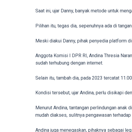
on
Saat ini, ujar Danny, banyak metode untuk men
other
websites.
Pilihan itu, tegas dia, sepenuhnya ada di tangan
On
18Tube.tv
Meski diakui Danny, pihak penyedia platform d
you’ll
also
Anggota Komisi I DPR RI, Andina Thresia Nara
find
sudah terhubung dengan internet.
exclusive
porn
Selain itu, tambah dia, pada 2023 tercatat 11.00
productions
shot
Kondisi tersebut, ujar Andina, perlu disikapi 
by
ourselves.
Menurut Andina, tantangan perlindungan anak di 
Surf
mudah diakses, sulitnya pengawasan terhadap P
around
each
Andina juga menegaskan, pihaknya sebagai legis
of