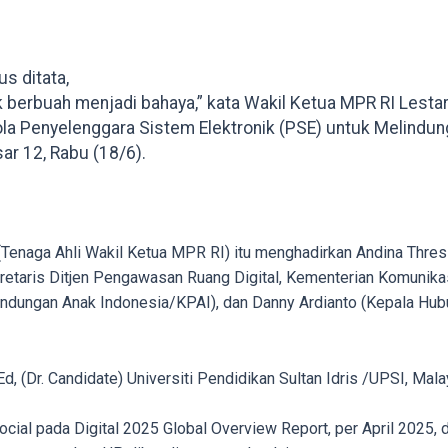
us ditata,
k berbuah menjadi bahaya,” kata Wakil Ketua MPR RI Lestar
la Penyelenggara Sistem Elektronik (PSE) untuk Melindungi
r 12, Rabu (18/6).
(Tenaga Ahli Wakil Ketua MPR RI) itu menghadirkan Andina Thres
kretaris Ditjen Pengawasan Ruang Digital, Kementerian Komunikasi
indungan Anak Indonesia/KPAI), dan Danny Ardianto (Kepala Hub
.Ed, (Dr. Candidate) Universiti Pendidikan Sultan Idris /UPSI, Ma
ial pada Digital 2025 Global Overview Report, per April 2025, da