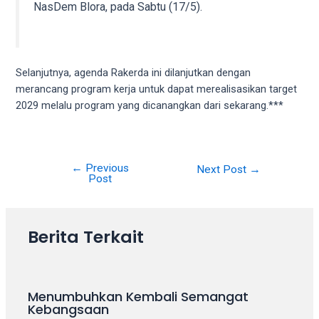
18Tube.tv
NasDem Blora, pada Sabtu (17/5).
you’ll
also
find
exclusive
Selanjutnya, agenda Rakerda ini dilanjutkan dengan
porn
merancang program kerja untuk dapat merealisasikan target
productions
2029 melalu program yang dicanangkan dari sekarang.***
shot
by
ourselves.
Surf
←
Previous
Next Post
→
Post
around
each
of
our
Berita Terkait
categorized
sex
sections
Menumbuhkan Kembali Semangat
and
Kebangsaan
choose