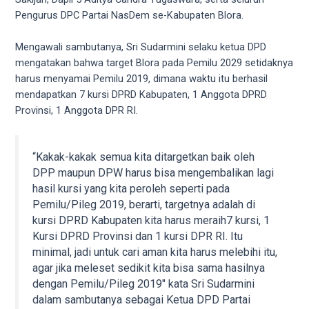
5
Pengurus DPC Partai NasDem se-Kabupaten Blora.
working
days.
Mengawali sambutanya, Sri Sudarmini selaku ketua DPD
You
mengatakan bahwa target Blora pada Pemilu 2029 setidaknya
can
harus menyamai Pemilu 2019, dimana waktu itu berhasil
also
mendapatkan 7 kursi DPRD Kabupaten, 1 Anggota DPRD
use
Provinsi, 1 Anggota DPR RI.
our
embed
code
“Kakak-kakak semua kita ditargetkan baik oleh
to
DPP maupun DPW harus bisa mengembalikan lagi
share
hasil kursi yang kita peroleh seperti pada
our
Pemilu/Pileg 2019, berarti, targetnya adalah di
porn
kursi DPRD Kabupaten kita harus meraih7 kursi, 1
videos
Kursi DPRD Provinsi dan 1 kursi DPR RI. Itu
on
minimal, jadi untuk cari aman kita harus melebihi itu,
other
agar jika meleset sedikit kita bisa sama hasilnya
websites.
dengan Pemilu/Pileg 2019″ kata Sri Sudarmini
On
dalam sambutanya sebagai Ketua DPD Partai