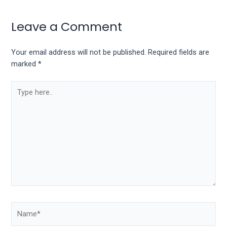
porn
videos
Leave a Comment
in
their
corresponding
Your email address will not be published.
Required fields are
sections
marked
*
on
our
website.
Watching
porn
videos
is
completely
free!