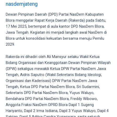
videos
nasdemjateng
to
our
Dewan Pimpinan Daerah (DPD) Partai NasDem Kabupaten
website
Blora menggelar Rapat Kerja Daerah (Rakerda) pada Sabtu,
in
17 Mei 2025, bertempat di aula kantor DPD NasDem Blora,
several
Jawa Tengah. Kegiatan ini menjadi langkah awal NasDem di
different
Blora untuk konsolidasi kekuatan bersama menuju Pemilu
formats.
2029.
18tube
Every
Rakerda ini dihadiri oleh Ali Mansyur selaku Wakil Ketua
porn
Bidang Organisasi dan Keanggotaan Dewan Pimpinan Wilayah
video
(DPW) sekaligus mewakili Ketua DPW Partai NasDem Jawa
you
Tengah, Aidris Saputro (Wakil Sekretaris Bidang Ideologi,
upload
Organisasi dan Kaderisasi) DPW Partai NasDem Jawa
will
Tengah, Ketua DPD Partai NasDem Blora, Sri Sudarmini,
be
Sekretaris DPD Partai NasDem Blora, Yuyus Waluyo,
processed
Bendahara DPD Partai NasDem Blora, Freddy Wibowo,
in
Anggota Fraksi NasDem DPRD Blora Dapil 1 Sugeng
up
Hariyanto, Dapil 2 Irma Isdiana, Dapil 3 Yuyus Waluyo, Dapil 4
to
Sakijan, Dapil 5 Aditya Candra Yugaswara, serta seluruh