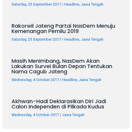
your
Saturday, 23 September 2017
/
Headline
,
Jawa Tengah
favorite
one:
amateur
Rakorwil Jateng Partai NasDem Menuju
Kemenangan Pemilu 2019
porn
videos,
Saturday, 23 September 2017
/
Headline
,
Jawa Tengah
anal,
big
ass,
Masih Menimbang, NasDem Akan
blonde,
Lakukan Survei Bulan Depan Tentukan
Nama Cagub Jateng
brunette,
etc.
Wednesday, 4 October 2017
/
Headline
,
Jawa Tengah
You
will
also
Akhwan-Hadi Deklarasikan Diri Jadi
find
Calon Independen di Pilkada Kudus
gay
Wednesday, 4 October 2017
/
Jawa Tengah
and
transsexual