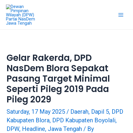
18Tube.tv
is
a
free
hosting
service
for
porn
Gelar Rakerda, DPD
videos.
NasDem Blora Sepakat
You
can
Pasang Target Minimal
create
your
Seperti Pileg 2019 Pada
verified
Pileg 2029
user
account
Saturday, 17 May 2025
/
Daerah
,
Dapil 5
,
DPD
to
Kabupaten Blora
,
DPD Kabupaten Boyolali
,
upload
porn
DPW
,
Headline
,
Jawa Tengah
/ By