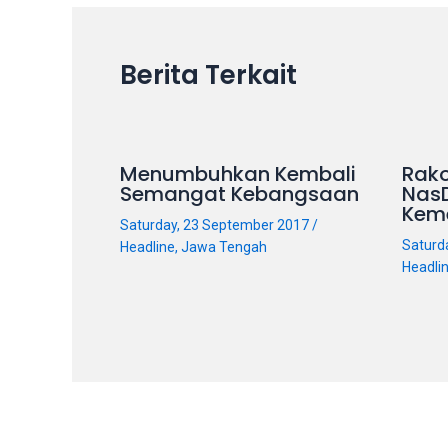
on
other
Berita Terkait
websites.
On
18Tube.tv
you’ll
also
Menumbuhkan Kembali
Rako
Semangat Kebangsaan
Nas
find
Kem
exclusive
Saturday, 23 September 2017
/
porn
Saturd
Headline
,
Jawa Tengah
productions
Headli
shot
by
ourselves.
Surf
around
each
of