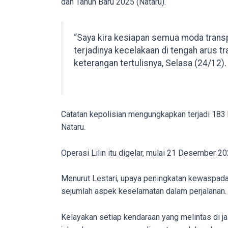
dan Tahun Baru 2025 (Nataru).
porn
videos
to
“Saya kira kesiapan semua moda transp
our
terjadinya kecelakaan di tengah arus tr
website
keterangan tertulisnya, Selasa (24/12).
in
several
different
formats.
Catatan kepolisian mengungkapkan terjadi 183 
18tube
Nataru.
Every
porn
Operasi Lilin itu digelar, mulai 21 Desember 
video
you
Menurut Lestari, upaya peningkatan kewaspadaa
upload
sejumlah aspek keselamatan dalam perjalanan.
will
be
Kelayakan setiap kendaraan yang melintas di jal
processed