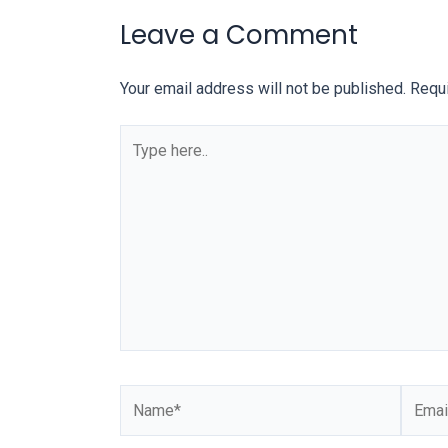
our
Leave a Comment
categorized
sex
Your email address will not be published.
Requi
sections
and
choose
your
favorite
one:
amateur
porn
videos,
anal,
big
ass,
blonde,
brunette,
etc.