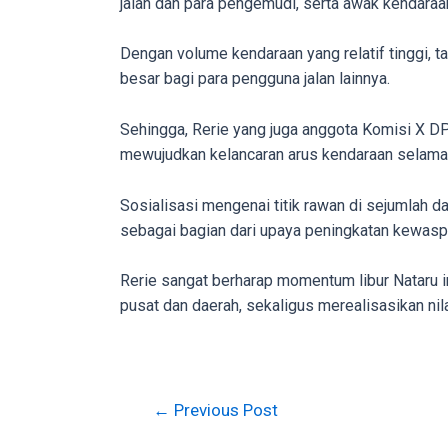
jalan dan para pengemudi, serta awak kendaraa
in
up
Dengan volume kendaraan yang relatif tinggi, 
to
besar bagi para pengguna jalan lainnya.
5
working
Sehingga, Rerie yang juga anggota Komisi X DPR
days.
mewujudkan kelancaran arus kendaraan selama 
You
can
Sosialisasi mengenai titik rawan di sejumlah d
also
sebagai bagian dari upaya peningkatan kewasp
use
our
Rerie sangat berharap momentum libur Nataru i
embed
pusat dan daerah, sekaligus merealisasikan nila
code
to
share
our
←
Previous Post
porn
videos