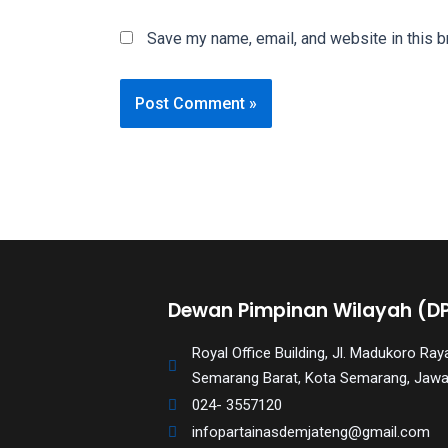
You
Save my name, email, and website in this b
will
also
find
gay
and
transsexual
porn
videos
in
their
corresponding
Dewan Pimpinan Wilayah (D
sections
on
Royal Office Building, Jl. Madukoro R
our
Semarang Barat, Kota Semarang, Jaw
website.
024- 3557120
Watching
infopartainasdemjateng@gmail.com
porn