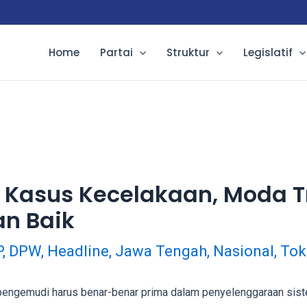
Home
Partai
Struktur
Legislatif
Kasus Kecelakaan, Moda T
n Baik
P
,
DPW
,
Headline
,
Jawa Tengah
,
Nasional
,
Tok
n pengemudi harus benar-benar prima dalam penyelenggaraan sist