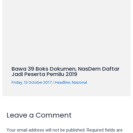
porn
videos
in
their
corresponding
sections
on
our
website.
Watching
Bawa 39 Boks Dokumen, NasDem Daftar
porn
Jadi Peserta Pemilu 2019
videos
is
Friday, 13 October 2017
/
Headline
,
Nasional
completely
free!
Leave a Comment
Your email address will not be published.
Required fields are