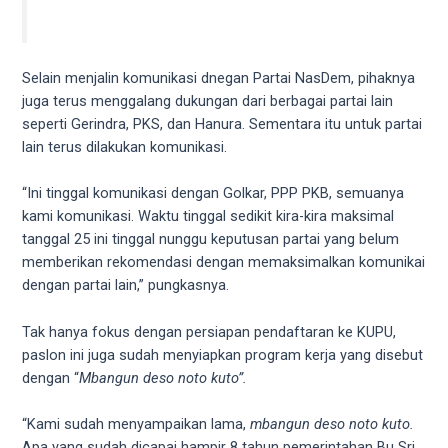
5
working
days.
Selain menjalin komunikasi dnegan Partai NasDem, pihaknya
You
juga terus menggalang dukungan dari berbagai partai lain
can
seperti Gerindra, PKS, dan Hanura. Sementara itu untuk partai
also
lain terus dilakukan komunikasi.
use
our
“Ini tinggal komunikasi dengan Golkar, PPP PKB, semuanya
embed
kami komunikasi. Waktu tinggal sedikit kira-kira maksimal
code
tanggal 25 ini tinggal nunggu keputusan partai yang belum
to
memberikan rekomendasi dengan memaksimalkan komunikai
share
dengan partai lain,” pungkasnya.
our
porn
Tak hanya fokus dengan persiapan pendaftaran ke KUPU,
videos
paslon ini juga sudah menyiapkan program kerja yang disebut
on
dengan “
Mbangun deso noto kuto”.
other
websites.
“Kami sudah menyampaikan lama,
mbangun deso noto kuto.
On
Apa yang sudah dicapai hampir 8 tahun pemerintahan Bu Sri