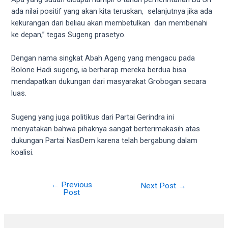
18Tube.tv
ada nilai positif yang akan kita teruskan, selanjutnya jika ada
you’ll
kekurangan dari beliau akan membetulkan dan membenahi
also
ke depan,” tegas Sugeng prasetyo.
find
exclusive
Dengan nama singkat Abah Ageng yang mengacu pada
porn
Bolone Hadi sugeng, ia berharap mereka berdua bisa
productions
mendapatkan dukungan dari masyarakat Grobogan secara
shot
luas.
by
ourselves.
Sugeng yang juga politikus dari Partai Gerindra ini
Surf
menyatakan bahwa pihaknya sangat berterimakasih atas
around
dukungan Partai NasDem karena telah bergabung dalam
each
koalisi.
of
our
categorized
←
Previous
Post
Next Post
→
sex
Post
navigation
sections
and
choose