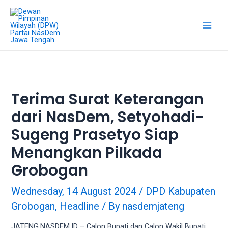
Skip
18Tube.tv
to
is
content
a
Main
free
hosting
Men
service
for
porn
Terima Surat Keterangan
videos.
dari NasDem, Setyohadi-
You
can
Sugeng Prasetyo Siap
create
your
Menangkan Pilkada
verified
Grobogan
user
account
Wednesday, 14 August 2024
/
DPD Kabupaten
to
Grobogan
,
Headline
/ By
nasdemjateng
upload
porn
JATENG.NASDEM.ID – Calon Bupati dan Calon Wakil Bupati