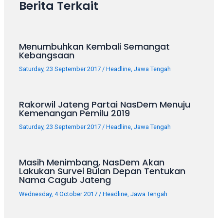
Berita Terkait
your
favorite
one:
amateur
Menumbuhkan Kembali Semangat
porn
Kebangsaan
videos,
Saturday, 23 September 2017
/
Headline
,
Jawa Tengah
anal,
big
ass,
Rakorwil Jateng Partai NasDem Menuju
blonde,
Kemenangan Pemilu 2019
brunette,
Saturday, 23 September 2017
/
Headline
,
Jawa Tengah
etc.
You
will
Masih Menimbang, NasDem Akan
also
Lakukan Survei Bulan Depan Tentukan
find
Nama Cagub Jateng
gay
Wednesday, 4 October 2017
/
Headline
,
Jawa Tengah
and
transsexual