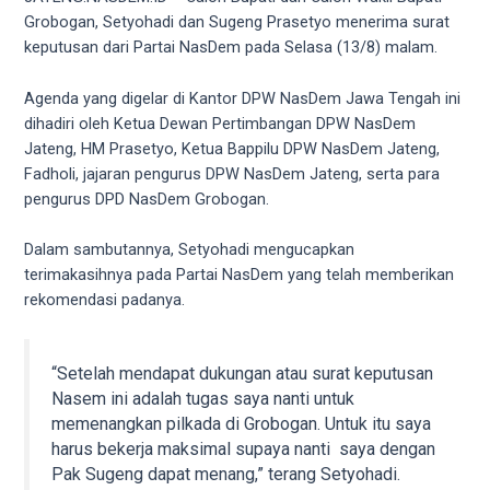
videos
Grobogan, Setyohadi dan Sugeng Prasetyo menerima surat
to
keputusan dari Partai NasDem pada Selasa (13/8) malam.
our
website
Agenda yang digelar di Kantor DPW NasDem Jawa Tengah ini
in
dihadiri oleh Ketua Dewan Pertimbangan DPW NasDem
several
Jateng, HM Prasetyo, Ketua Bappilu DPW NasDem Jateng,
different
Fadholi, jajaran pengurus DPW NasDem Jateng, serta para
formats.
pengurus DPD NasDem Grobogan.
18tube
Every
Dalam sambutannya, Setyohadi mengucapkan
porn
terimakasihnya pada Partai NasDem yang telah memberikan
video
rekomendasi padanya.
you
upload
will
“Setelah mendapat dukungan atau surat keputusan
be
Nasem ini adalah tugas saya nanti untuk
processed
memenangkan pilkada di Grobogan. Untuk itu saya
in
harus bekerja maksimal supaya nanti saya dengan
up
Pak Sugeng dapat menang,” terang Setyohadi.
to