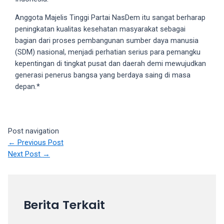
your
Anggota Majelis Tinggi Partai NasDem itu sangat berharap
favorite
peningkatan kualitas kesehatan masyarakat sebagai
one:
bagian dari proses pembangunan sumber daya manusia
amateur
(SDM) nasional, menjadi perhatian serius para pemangku
porn
kepentingan di tingkat pusat dan daerah demi mewujudkan
videos,
generasi penerus bangsa yang berdaya saing di masa
anal,
depan.*
big
ass,
blonde,
brunette,
Post navigation
etc.
←
Previous Post
You
Next Post
→
will
also
find
gay
Berita Terkait
and
transsexual