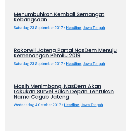
porn
videos
Menumbuhkan Kembali Semangat
in
Kebangsaan
their
Saturday, 23 September 2017
/
Headline
,
Jawa Tengah
corresponding
sections
on
Rakorwil Jateng Partai NasDem Menuju
our
Kemenangan Pemilu 2019
website.
Watching
Saturday, 23 September 2017
/
Headline
,
Jawa Tengah
porn
videos
is
Masih Menimbang, NasDem Akan
Lakukan Survei Bulan Depan Tentukan
completely
Nama Cagub Jateng
free!
Wednesday, 4 October 2017
/
Headline
,
Jawa Tengah