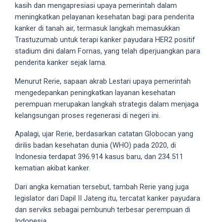
18Tube.tv
kasih dan mengapresiasi upaya pemerintah dalam
you’ll
meningkatkan pelayanan kesehatan bagi para penderita
also
kanker di tanah air, termasuk langkah memasukkan
find
Trastuzumab untuk terapi kanker payudara HER2 positif
exclusive
stadium dini dalam Fornas, yang telah diperjuangkan para
porn
penderita kanker sejak lama.
productions
Menurut Rerie, sapaan akrab Lestari upaya pemerintah
shot
mengedepankan peningkatkan layanan kesehatan
by
perempuan merupakan langkah strategis dalam menjaga
ourselves.
kelangsungan proses regenerasi di negeri ini.
Surf
around
Apalagi, ujar Rerie, berdasarkan catatan Globocan yang
each
dirilis badan kesehatan dunia (WHO) pada 2020, di
of
Indonesia terdapat 396.914 kasus baru, dan 234.511
our
kematian akibat kanker.
categorized
Dari angka kematian tersebut, tambah Rerie yang juga
sex
legislator dari Dapil II Jateng itu, tercatat kanker payudara
sections
dan serviks sebagai pembunuh terbesar perempuan di
and
Indonesia.
choose