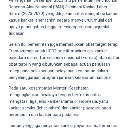
Pertengahan Desember 2023 lalu pemerintah meluncurkan
5
Rencana Aksi Nasional (RAN) Eliminasi Kanker Leher
working
Rahim (2023-2030) yang ditujukan untuk mengatasi kasus-
days.
kasus kanker leher rahim secara menyeluruh mulai dari
You
upaya pencegahan hingga menyempurnakan sejumlah
can
tindakan.
also
Selain itu, pemerintah juga memasukkan obat target terapi
use
Trastuzumab untuk HER2 positif stadium dini kanker
our
payudara dalam formularium nasional (Fornas) atau daftar
embed
obat terpilih yang dibutuhkan sebagai acuan penulisan
code
resep pada pelaksanaan pelayanan kesehatan dalam
to
penyelenggaraan program jaminan kesehatan nasional.
share
our
Pada satu kesempatan Menteri Kesehatan
porn
mengungkapkan pihaknya tengah berfokus untuk
videos
mengatasi tiga jenis kanker utama di Indonesia, yaitu
on
kanker serviks (leher rahim) dan kanker payudara pada
other
perempuan dan kanker paru pada pria.
websites.
On
Lestari yang juga penyintas kanker payudara itu, berterima