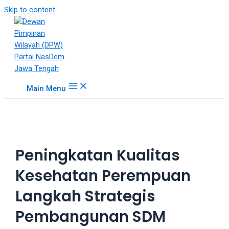
18Tube.tv
Skip to content
is
a
free
hosting
service
for
Main Menu
porn
videos.
You
can
create
Peningkatan Kualitas
your
verified
Kesehatan Perempuan
user
account
Langkah Strategis
to
upload
Pembangunan SDM
porn