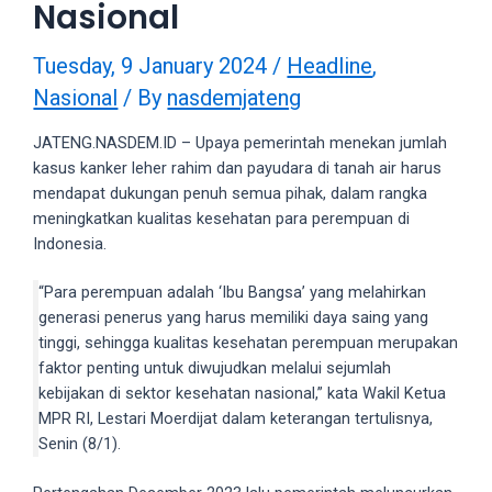
Nasional
videos
to
our
Tuesday, 9 January 2024
/
Headline
,
website
Nasional
/ By
nasdemjateng
in
several
JATENG.NASDEM.ID – Upaya pemerintah menekan jumlah
different
kasus kanker leher rahim dan payudara di tanah air harus
formats.
mendapat dukungan penuh semua pihak, dalam rangka
18tube
meningkatkan kualitas kesehatan para perempuan di
Every
Indonesia.
porn
video
“Para perempuan adalah ‘Ibu Bangsa’ yang melahirkan
you
generasi penerus yang harus memiliki daya saing yang
upload
tinggi, sehingga kualitas kesehatan perempuan merupakan
will
faktor penting untuk diwujudkan melalui sejumlah
be
kebijakan di sektor kesehatan nasional,” kata Wakil Ketua
processed
MPR RI, Lestari Moerdijat dalam keterangan tertulisnya,
in
Senin (8/1).
up
to