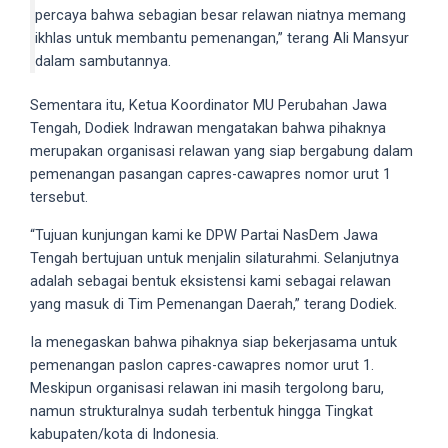
percaya bahwa sebagian besar relawan niatnya memang
5
ikhlas untuk membantu pemenangan,” terang Ali Mansyur
working
dalam sambutannya.
days.
You
Sementara itu, Ketua Koordinator MU Perubahan Jawa
can
Tengah, Dodiek Indrawan mengatakan bahwa pihaknya
also
merupakan organisasi relawan yang siap bergabung dalam
use
pemenangan pasangan capres-cawapres nomor urut 1
our
tersebut.
embed
code
“Tujuan kunjungan kami ke DPW Partai NasDem Jawa
to
Tengah bertujuan untuk menjalin silaturahmi. Selanjutnya
share
adalah sebagai bentuk eksistensi kami sebagai relawan
our
yang masuk di Tim Pemenangan Daerah,” terang Dodiek.
porn
Ia menegaskan bahwa pihaknya siap bekerjasama untuk
videos
pemenangan paslon capres-cawapres nomor urut 1.
on
Meskipun organisasi relawan ini masih tergolong baru,
other
namun strukturalnya sudah terbentuk hingga Tingkat
websites.
kabupaten/kota di Indonesia.
On