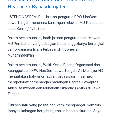
videos
Headline
/ By
nasdemjateng
to
our
JATENG.NASDEM.ID – Jajaran pengurus DPW NasDem
website
Jawa Tengah menerima kunjungan relawan MU Perubahan
in
pada Senin (11/12) lalu.
several
different
Dalam pertemuan ini, hadir jajaran pengurus dan relawan
formats.
MU Perubahan yang sebagian besar anggotanya berangkat
18tube
dari organisasi Islam terbesar di Indonesia,
Every
Muhammadiyah.
porn
Dalam pertemuan ini, Wakil Ketua Bidang Organisasi dan
video
Keanggotaan DPW NasDem Jawa Tengah, Ali Mansyur HD
you
mengatakan bahwa kehadiran orgasisasi ini semakin
upload
memperkuat pemenangan pasangan Capres-Cawapres
will
Anies Baswedan dan Muhaimin Iskandar (AMIN) di Jawa
be
Tengah.
processed
in
“Ini sesuatu yang positif dan kami menghargai. Semakin
up
banyak kalangan bergabung makin besar kekuatan. Saya
to