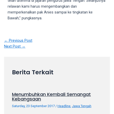
telah diterima di jajaran pengurus jawa Tengah. Selanjutnya
your
relawan kami harus mengembangkan dan
favorite
memperkenalkan pak Anies sampai ke tingkatan ke
one:
Bawah,” pungkasnya.
amateur
porn
videos,
Post
anal,
←
Previous Post
navigation
big
Next Post
→
ass,
blonde,
brunette,
etc.
Berita Terkait
You
will
also
find
Menumbuhkan Kembali Semangat
Kebangsaan
gay
and
Saturday, 23 September 2017
/
Headline
,
Jawa Tengah
transsexual