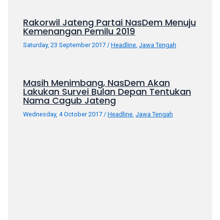
porn
videos
Rakorwil Jateng Partai NasDem Menuju
in
Kemenangan Pemilu 2019
their
Saturday, 23 September 2017
/
Headline
,
Jawa Tengah
corresponding
sections
on
Masih Menimbang, NasDem Akan
our
Lakukan Survei Bulan Depan Tentukan
website.
Nama Cagub Jateng
Watching
Wednesday, 4 October 2017
/
Headline
,
Jawa Tengah
porn
videos
is
completely
free!