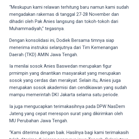
18Tube.tv
“Meskupun kami relawan terhitung baru namun kami sudah
you’ll
mengadakan rakernas di tanggal 27-28 November dan
also
dihadiri oleh Pak Anies langsung dan tokoh-tokoh dari
find
Muhammadiyah,” tegasnya.
exclusive
porn
Dengan konsolidasi ini, Dodiek Bersama timnya siap
productions
menerima instruksi selanjutnya dari Tim Kemenangan
shot
Daerah (TKD) AMIN Jawa Tengah.
by
Ia menilai sosok Anies Baswedan merupakan figur
ourselves.
prmimpin yang dinantikan masyarakat yang merupakan
Surf
sosok yang cerdas dan merakyat. Selain itu, Anies juga
around
merupakan sosok akademisi dan cendikiawan yang sudah
each
mampu memerintah DKI Jakarta selama satu periode.
of
our
Ia juga mengucapkan terimakasihnya pada DPW NasDem
categorized
Jateng yang cepat merespon surat yang dikirimkan oleh
sex
MU Perubahan Jawa Tengah.
sections
and
“Kami diterima dengan baik. Hasilnya bagi kami terimakasih
choose