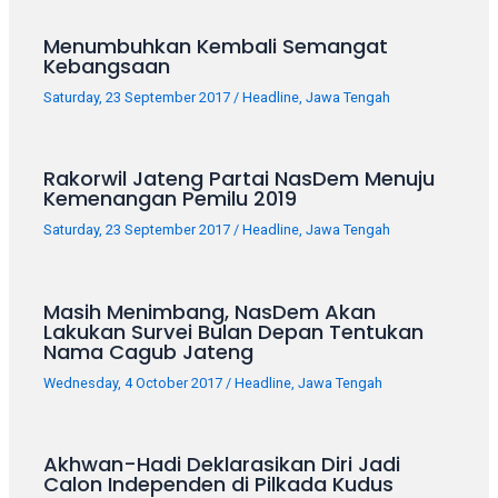
your
favorite
Menumbuhkan Kembali Semangat
Kebangsaan
one:
amateur
Saturday, 23 September 2017
/
Headline
,
Jawa Tengah
porn
videos,
anal,
Rakorwil Jateng Partai NasDem Menuju
big
Kemenangan Pemilu 2019
ass,
Saturday, 23 September 2017
/
Headline
,
Jawa Tengah
blonde,
brunette,
etc.
Masih Menimbang, NasDem Akan
You
Lakukan Survei Bulan Depan Tentukan
will
Nama Cagub Jateng
also
Wednesday, 4 October 2017
/
Headline
,
Jawa Tengah
find
gay
and
Akhwan-Hadi Deklarasikan Diri Jadi
transsexual
Calon Independen di Pilkada Kudus