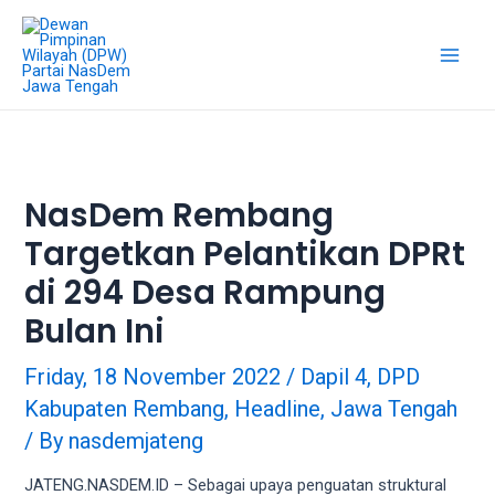
18Tube.tv
is
a
free
hosting
service
for
porn
NasDem Rembang
videos.
Targetkan Pelantikan DPRt
You
can
di 294 Desa Rampung
create
your
Bulan Ini
verified
user
Friday, 18 November 2022
/
Dapil 4
,
DPD
account
Kabupaten Rembang
,
Headline
,
Jawa Tengah
to
/ By
nasdemjateng
upload
porn
JATENG.NASDEM.ID – Sebagai upaya penguatan struktural