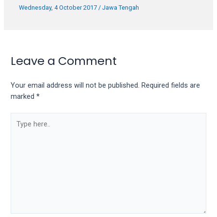
porn
Wednesday, 4 October 2017
/
Jawa Tengah
videos
in
their
corresponding
sections
Leave a Comment
on
our
Your email address will not be published.
Required fields are
website.
marked
*
Watching
porn
videos
is
completely
free!