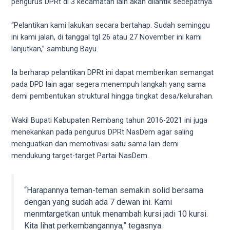
pengurus DPRt di 3 kecamatan lain akan dilantik secepatnya.
5
working
“Pelantikan kami lakukan secara bertahap. Sudah seminggu
days.
ini kami jalan, di tanggal tgl 26 atau 27 November ini kami
You
lanjutkan,” sambung Bayu.
can
also
Ia berharap pelantikan DPRt ini dapat memberikan semangat
use
pada DPD lain agar segera menempuh langkah yang sama
our
demi pembentukan struktural hingga tingkat desa/kelurahan.
embed
code
Wakil Bupati Kabupaten Rembang tahun 2016-2021 ini juga
to
menekankan pada pengurus DPRt NasDem agar saling
share
menguatkan dan memotivasi satu sama lain demi
our
mendukung target-target Partai NasDem.
porn
videos
on
“Harapannya teman-teman semakin solid bersama
other
dengan yang sudah ada 7 dewan ini. Kami
websites.
menmtargetkan untuk menambah kursi jadi 10 kursi.
On
Kita lihat perkembangannya,” tegasnya.