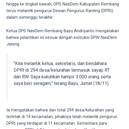
videos
hingga ke tingkat bawah, DPD NasDem Kabupaten Rembang
to
terus melantik pengurus Dewan Pengurus Ranting (DPRt)
our
dalam seminggu terakhir.
website
in
Ketua DPD NasDem Rembang Bayu Andriyanto mengatakan
several
bahwa pelantikan ini sesuai dengan instruksi DPW NasDem
different
Jateng.
formats.
18tube
Every
“Kita melantik ketua, sekretaris, dan bendahara
porn
DPRt di 294 desa/kelurahan termasuk sayap RT
video
dan RW. Saya kukuhkan hampir 3.000 orang serta
you
saya beri seragam,” terang Bayu, Jumat (18/11).
upload
will
be
processed
Ia mengatakan bahwa dari total 294 desa/kelurahan yang
in
terletak di 14 kecamatan, pihaknya telah melantik pengurus
up
DPRt yang terdapat di 11 kecamatan. Sementara para
to