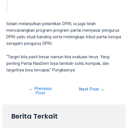
18Tube.tv
you’ll
also
find
Selain melanjutkan pelantikan DPRt, ia juga telah
exclusive
mencanangkan program-program partai menyasar pengurus
porn
DPRt yaitu studi banding serta melengkapi tribut partai berupa
productions
seragam pengurus DPRt.
shot
by
“Target kita pasti besar namun kita evaluasi terus. Yang
ourselves.
penting Partai NasDem bisa tambah solid, kompak, dan
Surf
targetnya bisa tercapai,” Pungkasnya.
around
each
of
←
Previous
Next Post
→
our
Post
categorized
sex
sections
Berita Terkait
and
choose